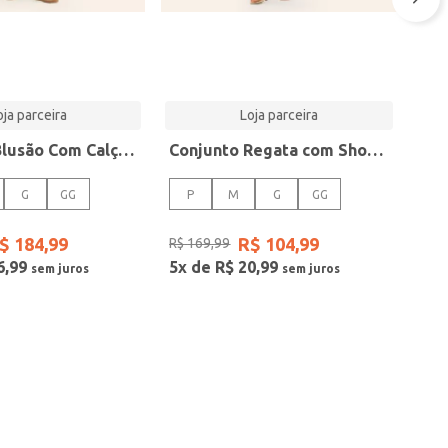
oja parceira
Loja parceira
Conjunto Blusão Com Calça Feminino Rovitex Vermelho
Conjunto Regata com Shorts Feminino Rovitex Preto
G
GG
P
M
G
GG
$
184
,
99
R$
104
,
99
R$
169
,
99
6
,
99
5
x de
R$
20
,
99