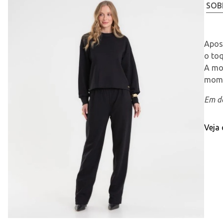
SOB
Apos
o to
A mo
momen
Em de
Veja