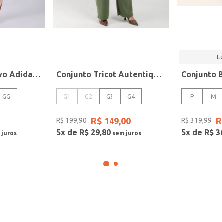
L
Agasalho Esportivo Adidas Feminino ROSE
Conjunto Tricot Autentique Plus Size Feminino VERDE
GG
G1
G2
G3
G4
P
M
R$
149
,
00
R
R$
199
,
90
R$
319
,
99
5
x de
R$
29
,
80
5
x de
R$
3