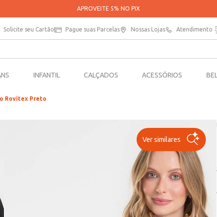
PARCELE SUAS COMPRAS EM ATÉ 5X SEM JUR
Solicite seu Cartão
Pague suas Parcelas
Nossas Lojas
Atendimento
ANS
INFANTIL
CALÇADOS
ACESSÓRIOS
BE
o Rovitex Preto
Ver similares