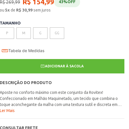
R$
154
,
99
R$
269
,
99
43%
OFF
ou
5
x
de
R$
30,99
sem juros
TAMANHO
P
M
G
GG
Tabela de Medidas
ADICIONAR À SACOLA
DESCRIÇÃO DO PRODUTO
Aposte no conforto máximo com este conjunto da Rovitex!
Confeccionado em Malhão Maquinetado, um tecido que combina o
toque aconchegante da malha com uma textura sutil e discreta em
sua trama (maquinetado). A modelagem ampla do blusão e da calça
Ler Mais
garante liberdade de movimento e um caimento moderno e relaxado.
Perfeito para momentos de lazer ou para quem busca um look
CONSULTAR FRETE
esportivo e estiloso. Vista-se de conforto sem abrir mão da elegância.