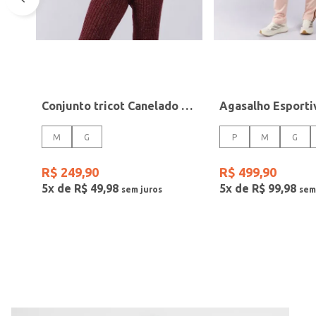
Conjunto tricot Canelado Feminino BORDO
M
G
P
M
G
R$
249
,
90
R$
499
,
90
5
x de
R$
49
,
98
5
x de
R$
99
,
98