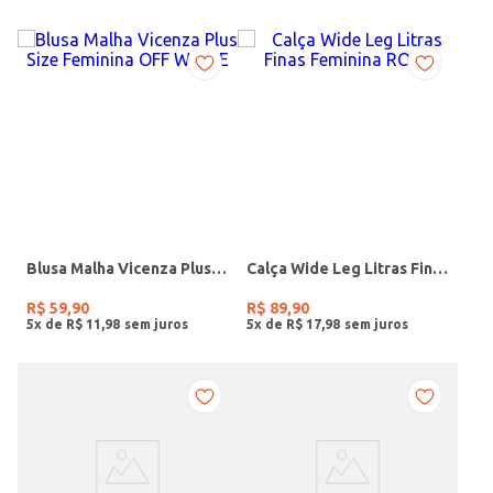
Blusa Malha Vicenza Plus Size Feminina OFF WHITE
Calça Wide Leg Litras Finas Feminina ROSA
R$
59
,
90
R$
89
,
90
5
x de
R$
11
,
98
5
x de
R$
17
,
98