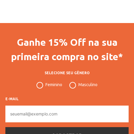
Ganhe 15% Off na sua
primeira compra no site*
SELECIONE SEU GÊNERO
Feminino
Masculino
E-MAIL
E-
mail