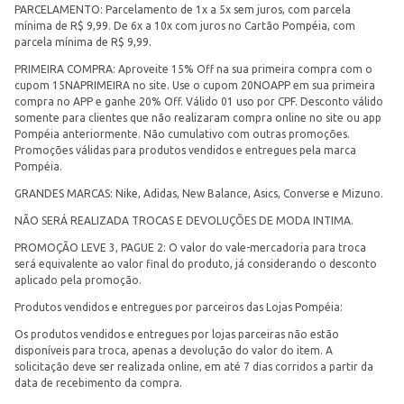
PARCELAMENTO: Parcelamento de 1x a 5x sem juros, com parcela
mínima de R$ 9,99. De 6x a 10x com juros no Cartão Pompéia, com
parcela mínima de R$ 9,99.
PRIMEIRA COMPRA: Aproveite 15% Off na sua primeira compra com o
cupom 15NAPRIMEIRA no site. Use o cupom 20NOAPP em sua primeira
compra no APP e ganhe 20% Off. Válido 01 uso por CPF. Desconto válido
somente para clientes que não realizaram compra online no site ou app
Pompéia anteriormente. Não cumulativo com outras promoções.
Promoções válidas para produtos vendidos e entregues pela marca
Pompéia.
GRANDES MARCAS: Nike, Adidas, New Balance, Asics, Converse e Mizuno.
NÃO SERÁ REALIZADA TROCAS E DEVOLUÇÕES DE MODA INTIMA.
PROMOÇÃO LEVE 3, PAGUE 2: O valor do vale-mercadoria para troca
será equivalente ao valor final do produto, já considerando o desconto
aplicado pela promoção.
Produtos vendidos e entregues por parceiros das Lojas Pompéia:
Os produtos vendidos e entregues por lojas parceiras não estão
disponíveis para troca, apenas a devolução do valor do item. A
solicitação deve ser realizada online, em até 7 dias corridos a partir da
data de recebimento da compra.