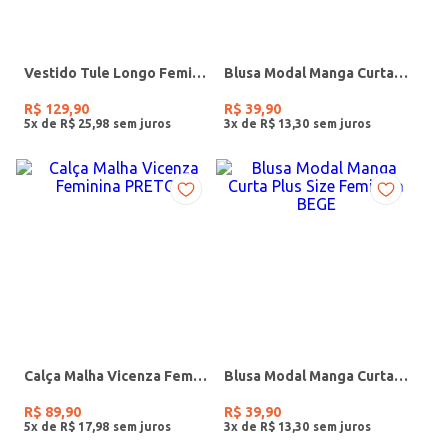
Vestido Tule Longo Feminino PRETO
Blusa Modal Manga Curta Plus Size Feminina VERDE
R$
129
,
90
R$
39
,
90
5
x de
R$
25
,
98
3
x de
R$
13
,
30
Calça Malha Vicenza Feminina PRETO
Blusa Modal Manga Curta Plus Size Feminina BEGE
R$
89
,
90
R$
39
,
90
5
x de
R$
17
,
98
3
x de
R$
13
,
30