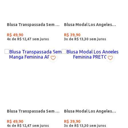
Blusa Transpassada Sem Manga Feminina AZUL
Blusa Modal Los Angeles Feminina VERDE
R$
49
,
90
R$
39
,
90
4
x de
R$
12
,
47
3
x de
R$
13
,
30
Blusa Transpassada Sem Manga Feminina AREIA
Blusa Modal Los Angeles Feminina PRETO
R$
49
,
90
R$
39
,
90
4
x de
R$
12
,
47
3
x de
R$
13
,
30