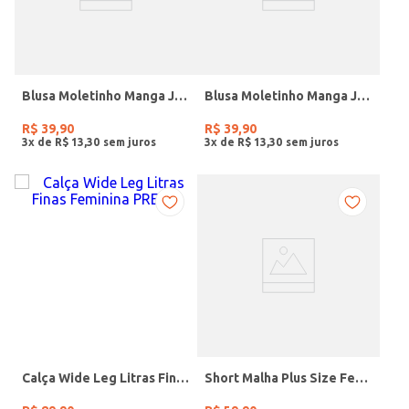
Blusa Moletinho Manga Japonesa Feminina VERDE
Blusa Moletinho Manga Japonesa Feminina BEGE
R$
39
,
90
R$
39
,
90
3
x de
R$
13
,
30
3
x de
R$
13
,
30
Calça Wide Leg Litras Finas Feminina PRETO
Short Malha Plus Size Feminino BEGE