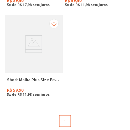
R$
89
,
90
R$
59
,
90
5
x de
R$
17
,
98
5
x de
R$
11
,
98
Short Malha Plus Size Feminino VERMELHO
R$
59
,
90
5
x de
R$
11
,
98
1