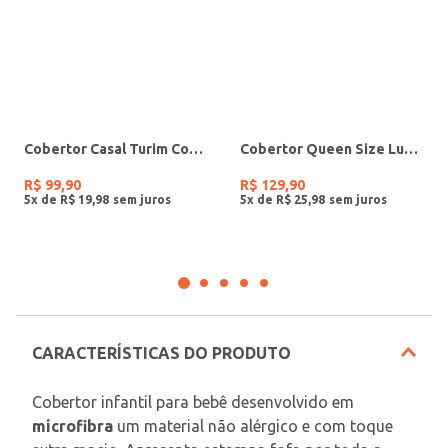
Cobertor Casal Turim Cottex SORTIDO
Cobertor Queen Size Lumini Corttex SORTIDO
R$
99
,
90
R$
129
,
90
5
x de
R$
19
,
98
5
x de
R$
25
,
98
CARACTERÍSTICAS DO PRODUTO
Cobertor infantil para bebê desenvolvido em 
microfibra
 um material não alérgico e com toque 