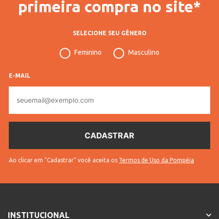
primeira compra no site*
Veja outras opções de
Cobertores Macios e Quentes
de Vários Tamanhos! Confira
.
SELECIONE SEU GÊNERO
INFORMAÇÕES COMPLEMENTARES
Feminino
Masculino
Código
E-MAIL
49484
Pompéia
E-
mail
Tamanho
Berço
de Cama
Código
10703104948403
Completo
* Para sua segurança, não
Ao clicar em "Cadastrar" você aceita os
Termos de Uso da Pompéia
Sem troca
efetuamos a troca deste produto.
Idade
Bebê
Cores
Bege
INSTITUCIONAL