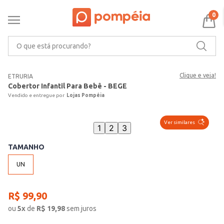
0
O que está procurando?
Clique e veja!
ETRURIA
Cobertor Infantil Para Bebê - BEGE
Lojas Pompéia
Ver similares
1
2
3
TAMANHO
UN
R$
99
,
90
ou
5
x
de
R$
19,98
sem juros