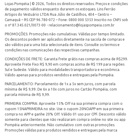
Lojas Pompéia | © 2026, Todos os direitos reservados. Preços e condições
de pagamento válidos enquanto durarem os estoques. Lins Ferrão
Artigos do Vestuário LTDA Rua Júlio de Castilhos, 404 – Centro –
Camaquã – RS CEP 96.780-072 – Fone: 0800 000 5353 Inscrito no CNPJ sob
o nº 87.345.021/0073-00 -
relacionamento@lojaspompeia.com.br
PROMOÇÕES: Promoções não cumulativas. Válidas por tempo limitado.
Os descontos podem ser aplicados diretamente na sacola de compras e
são válidos para uma lista selecionada de itens. Consulte os termos e
condições nas comunicações das respectivas campanhas.
CONDIÇÕES DE FRETE: Garanta frete grátis nas compras acima de R$299.
Aproveite Frete Fixo R$ 9,90 em compras acima de R$ 199 para regiões
Sul e Sudeste. Válido para modalidades transportadora e econômica.
Válido apenas para produtos vendidos e entregues pela Pompéia.
PARCELAMENTO: Parcelamento de 1x a 5x sem juros, com parcela
mínima de R$ 9,99. De 6x a 10x com juros no Cartão Pompéia, com
parcela mínima de R$ 9,99.
PRIMEIRA COMPRA: Aproveite 15% Off na sua primeira compra com o
cupom 15NAPRIMEIRA no site. Use o cupom 20NOAPP em sua primeira
compra no APP e ganhe 20% Off. Válido 01 uso por CPF. Desconto válido
somente para clientes que não realizaram compra online no site ou app
Pompéia anteriormente. Não cumulativo com outras promoções.
Promoções válidas para produtos vendidos e entregues pela marca