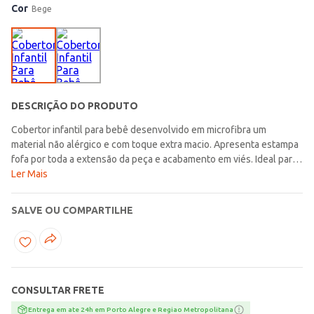
Cor
Bege
DESCRIÇÃO DO PRODUTO
Cobertor infantil para bebê desenvolvido em microfibra um
material não alérgico e com toque extra macio. Apresenta estampa
fofa por toda a extensão da peça e acabamento em viés. Ideal para
o seu pequeno ter noites de conforto e aconchego! Composição:
Ler Mais
100% poliéster Gramatura: 370g Medidas: 0,90m x 1,10m Marca:
Etruria Produto da coleção Outono/Inverno Lojas Pompéia.com
SALVE OU COMPARTILHE
CONSULTAR FRETE
Entrega em ate 24h em Porto Alegre e Regiao Metropolitana