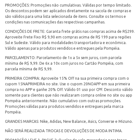
PROMOÇÕES: Promoções não cumulativas. Válidas por tempo limitado.
Os descontos podem ser aplicados diretamente na sacola de compras e
são válidos para uma lista selecionada de itens. Consulte os termos e
condições nas comunicações das respectivas campanhas.
CONDIÇÕES DE FRETE: Garanta frete grátis nas compras acima de R$299.
Aproveite Frete Fixo R$ 9,90 em compras acima de R$ 199 para regiões
Sul e Sudeste. Válido para modalidades transportadora e econômica.
Válido apenas para produtos vendidos e entregues pela Pompéia.
PARCELAMENTO: Parcelamento de 1x a 5x sem juros, com parcela
mínima de R$ 9,99. De 6x a 10x com juros no Cartão Pompéia, com
parcela mínima de R$ 9,99.
PRIMEIRA COMPRA: Aproveite 15% Off na sua primeira compra com o
cupom 15NAPRIMEIRA no site. Use o cupom 20NOAPP em sua primeira
compra no APP e ganhe 20% Off. Válido 01 uso por CPF. Desconto válido
somente para clientes que não realizaram compra online no site ou app
Pompéia anteriormente. Não cumulativo com outras promoções.
Promoções válidas para produtos vendidos e entregues pela marca
Pompéia.
GRANDES MARCAS: Nike, Adidas, New Balance, Asics, Converse e Mizuno.
NÃO SERÁ REALIZADA TROCAS E DEVOLUÇÕES DE MODA INTIMA.