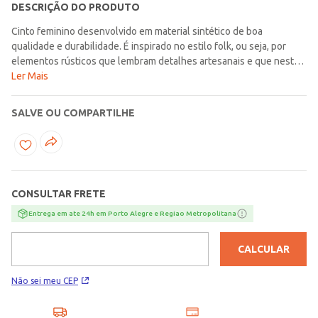
DESCRIÇÃO DO PRODUTO
Cinto feminino desenvolvido em material sintético de boa
qualidade e durabilidade. É inspirado no estilo folk, ou seja, por
elementos rústicos que lembram detalhes artesanais e que neste
acessório se caracteriza pelos desenhos de flores em toda a
Ler Mais
extensão do cinto e aplicação de pedrarias. Possui fivela redonda
com desenhos e fechamento por encaixe. O que faltava para você
SALVE OU COMPARTILHE
complementar com muito estilo às suas produções!\n\nMaterial:
Sintético
CONSULTAR FRETE
Entrega em ate 24h em Porto Alegre e Regiao Metropolitana
CALCULAR
Não sei meu CEP