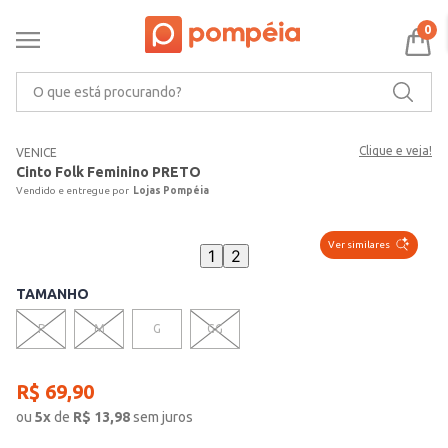
0
O que está procurando?
Clique e veja!
VENICE
Cinto Folk Feminino PRETO
Lojas Pompéia
Ver similares
1
2
TAMANHO
P
M
G
GG
R$
69
,
90
ou
5
x
de
R$
13,98
sem juros