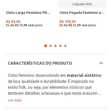
Loja parceira
Cinto Largo Feminino PRETO
Cinto Pegada Feminino em Couro Off White CI001212-03
R$
69
,
90
R$
109
,
99
5
x de
R$
13
,
98
5
x de
R$
21
,
99
CARACTERÍSTICAS DO PRODUTO
Cinto feminino desenvolvido em 
material sintético
de boa qualidade e durabilidade. É inspirado no 
estilo folk, ou seja, por elementos rústicos que 
lembram detalhes artesanais e que neste acessório 
se caracteriza pelos desenhos de flores em toda a 
Ler mais
Material: Sintético
extensão do cinto e aplicação de pedrarias. Possui 
fivela redonda com desenhos e fechamento por 