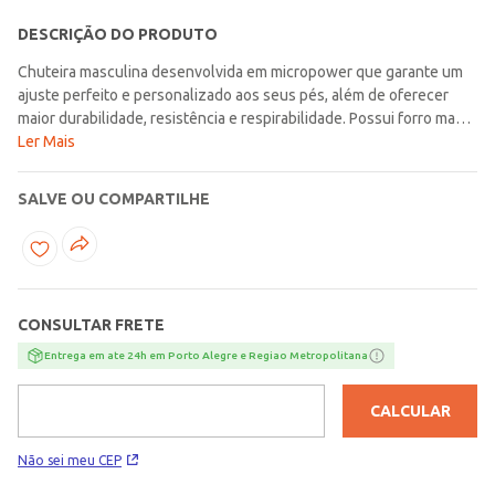
DESCRIÇÃO DO PRODUTO
Chuteira masculina desenvolvida em micropower que garante um
ajuste perfeito e personalizado aos seus pés, além de oferecer
maior durabilidade, resistência e respirabilidade. Possui forro macio
em tecido espumado, bico redondo, ajuste por cadarço, palmilha
Ler Mais
macia e solado emborrachado com tecnologia Non-Marking,
permitindo movimentos rápidos e precisos sem marcar o piso.
SALVE OU COMPARTILHE
Conta também com a tecnologia Hyperflex, com canaletas
posicionadas no solado que facilitam a flexão dos pés e permitem
maior liberdade de movimento. Domine o jogo com velocidade,
precisão e máximo desempenho!\n\nMaterial:
Micropower\nMaterial Solado: Borracha
CONSULTAR FRETE
Entrega em ate 24h em Porto Alegre e Regiao Metropolitana
CALCULAR
Não sei meu CEP