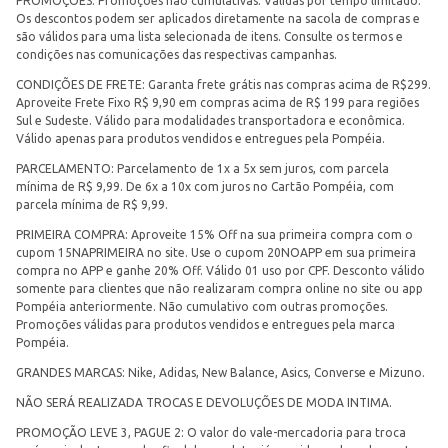
PROMOÇÕES: Promoções não cumulativas. Válidas por tempo limitado.
Os descontos podem ser aplicados diretamente na sacola de compras e
são válidos para uma lista selecionada de itens. Consulte os termos e
condições nas comunicações das respectivas campanhas.
CONDIÇÕES DE FRETE: Garanta frete grátis nas compras acima de R$299.
Aproveite Frete Fixo R$ 9,90 em compras acima de R$ 199 para regiões
Sul e Sudeste. Válido para modalidades transportadora e econômica.
Válido apenas para produtos vendidos e entregues pela Pompéia.
PARCELAMENTO: Parcelamento de 1x a 5x sem juros, com parcela
mínima de R$ 9,99. De 6x a 10x com juros no Cartão Pompéia, com
parcela mínima de R$ 9,99.
PRIMEIRA COMPRA: Aproveite 15% Off na sua primeira compra com o
cupom 15NAPRIMEIRA no site. Use o cupom 20NOAPP em sua primeira
compra no APP e ganhe 20% Off. Válido 01 uso por CPF. Desconto válido
somente para clientes que não realizaram compra online no site ou app
Pompéia anteriormente. Não cumulativo com outras promoções.
Promoções válidas para produtos vendidos e entregues pela marca
Pompéia.
GRANDES MARCAS: Nike, Adidas, New Balance, Asics, Converse e Mizuno.
NÃO SERÁ REALIZADA TROCAS E DEVOLUÇÕES DE MODA INTIMA.
PROMOÇÃO LEVE 3, PAGUE 2: O valor do vale-mercadoria para troca