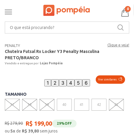
0
O que está procurando?
Clique e veja!
PENALTY
Chuteira Futsal Rx Locker Y3 Penalty Masculina
PRETO/BRANCO
Lojas Pompéia
Ver similares
1
2
3
4
5
6
TAMANHO
37
38
39
40
41
42
43
R$
199
,
00
R$
279
,
90
29%
OFF
ou
5
x
de
R$
39,80
sem juros