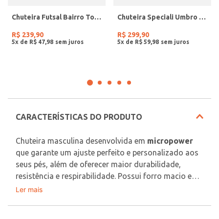
Chuteira Futsal Bairro Topper Masculina PRETO/BRANCO
Chuteira Speciali Umbro Masculina PRETO/BRANCO
R$
239
,
90
R$
299
,
90
5
x de
R$
47
,
98
5
x de
R$
59
,
98
CARACTERÍSTICAS DO PRODUTO
Chuteira masculina desenvolvida em 
micropower
que garante um ajuste perfeito e personalizado aos 
seus pés, além de oferecer maior durabilidade, 
resistência e respirabilidade. Possui forro macio em 
tecido espumado
, bico redondo, ajuste por 
Ler mais
Material: Micropower
cadarço, palmilha macia e solado emborrachado 
Material Solado: Borracha
com tecnologia Non-Marking, permitindo 