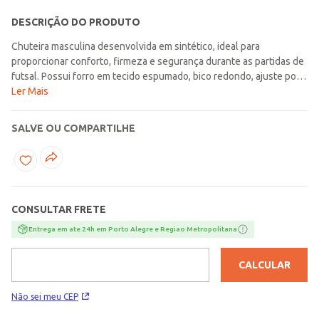
DESCRIÇÃO DO PRODUTO
Chuteira masculina desenvolvida em sintético, ideal para
proporcionar conforto, firmeza e segurança durante as partidas de
futsal. Possui forro em tecido espumado, bico redondo, ajuste por
cadarço, palmilha macia e solado emborrachado com frisos
Ler Mais
antiderrapantes, além de contar com tecnologia non marking e
ponto de giro no solado, que favorecem mais controle e agilidade
SALVE OU COMPARTILHE
nos movimentos em quadra. O logo da marca na lateral reforça o
visual esportivo da peça e acrescenta um toque moderno ao
design. Uma escolha pensada para acompanhar o jogo com
desempenho, estabilidade e confiança em cada lance!\n\nMaterial:
Sintético
CONSULTAR FRETE
Entrega em ate 24h em Porto Alegre e Regiao Metropolitana
CALCULAR
Não sei meu CEP