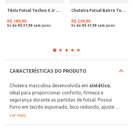
Tênis Futsal Techno II Jr Juvenil Para Menino - PRETO/CINZA/AZUL
Chuteira Futsal Bairro Topper Masculina PRETO/BRANCO
R$
189
,
90
R$
239
,
90
5
x de
R$
37
,
98
5
x de
R$
47
,
98
CARACTERÍSTICAS DO PRODUTO
Chuteira masculina desenvolvida em 
sintético
, 
ideal para proporcionar conforto, firmeza e 
segurança durante as partidas de futsal. Possui 
forro em tecido espumado, bico redondo, ajuste 
por cadarço, palmilha macia e solado 
Ler mais
Material: Sintético
emborrachado com frisos antiderrapantes, além de 
contar com tecnologia non marking e ponto de giro 
Em decorrência do uso do flash, as peças podem 