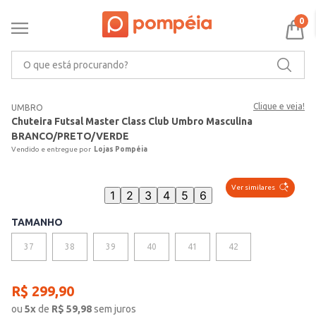
0
O que está procurando?
Clique e veja!
UMBRO
Chuteira Futsal Master Class Club Umbro Masculina
BRANCO/PRETO/VERDE
Lojas Pompéia
Ver similares
1
2
3
4
5
6
TAMANHO
37
38
39
40
41
42
R$
299
,
90
ou
5
x
de
R$
59,98
sem juros