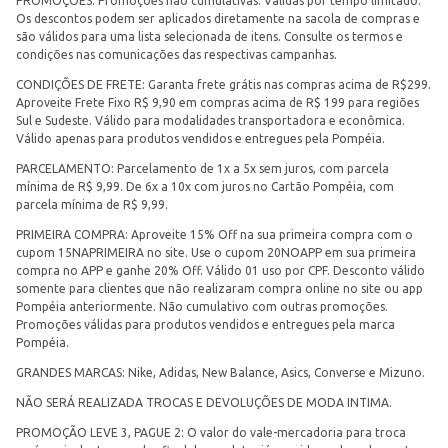
PROMOÇÕES: Promoções não cumulativas. Válidas por tempo limitado.
Os descontos podem ser aplicados diretamente na sacola de compras e
são válidos para uma lista selecionada de itens. Consulte os termos e
condições nas comunicações das respectivas campanhas.
CONDIÇÕES DE FRETE: Garanta frete grátis nas compras acima de R$299.
Aproveite Frete Fixo R$ 9,90 em compras acima de R$ 199 para regiões
Sul e Sudeste. Válido para modalidades transportadora e econômica.
Válido apenas para produtos vendidos e entregues pela Pompéia.
PARCELAMENTO: Parcelamento de 1x a 5x sem juros, com parcela
mínima de R$ 9,99. De 6x a 10x com juros no Cartão Pompéia, com
parcela mínima de R$ 9,99.
PRIMEIRA COMPRA: Aproveite 15% Off na sua primeira compra com o
cupom 15NAPRIMEIRA no site. Use o cupom 20NOAPP em sua primeira
compra no APP e ganhe 20% Off. Válido 01 uso por CPF. Desconto válido
somente para clientes que não realizaram compra online no site ou app
Pompéia anteriormente. Não cumulativo com outras promoções.
Promoções válidas para produtos vendidos e entregues pela marca
Pompéia.
GRANDES MARCAS: Nike, Adidas, New Balance, Asics, Converse e Mizuno.
NÃO SERÁ REALIZADA TROCAS E DEVOLUÇÕES DE MODA INTIMA.
PROMOÇÃO LEVE 3, PAGUE 2: O valor do vale-mercadoria para troca