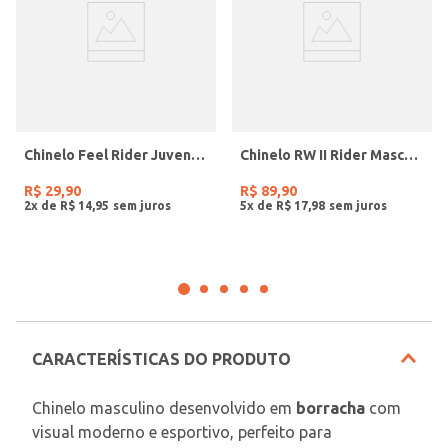
Chinelo Feel Rider Juvenil Para Menino - BRANCO/CINZA
Chinelo RW II Rider Masculino AZUL/BRANCO
R$
29
,
90
R$
89
,
90
2
x de
R$
14
,
95
5
x de
R$
17
,
98
CARACTERÍSTICAS DO PRODUTO
Chinelo masculino desenvolvido em 
borracha
 com 
visual moderno e esportivo, perfeito para 