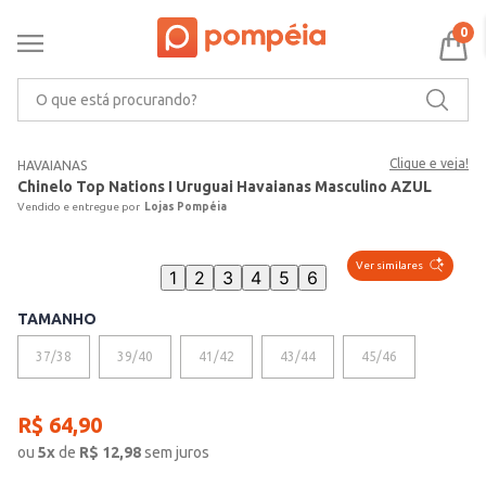
0
O que está procurando?
Clique e veja!
HAVAIANAS
Chinelo Top Nations I Uruguai Havaianas Masculino AZUL
Lojas Pompéia
Ver similares
1
2
3
4
5
6
TAMANHO
37/38
39/40
41/42
43/44
45/46
R$
64
,
90
ou
5
x
de
R$
12,98
sem juros