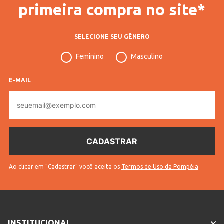
primeira compra no site*
Cores
Azul
SELECIONE SEU GÊNERO
Feminino
Masculino
E-MAIL
E-
mail
Ao clicar em "Cadastrar" você aceita os
Termos de Uso da Pompéia
INSTITUCIONAL