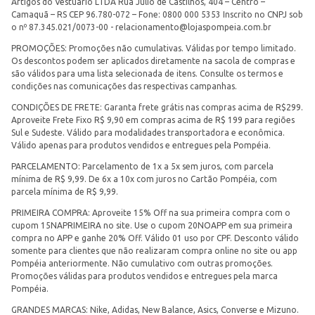
Artigos do Vestuário LTDA Rua Júlio de Castilhos, 404 – Centro –
Camaquã – RS CEP 96.780-072 – Fone: 0800 000 5353 Inscrito no CNPJ sob
o nº 87.345.021/0073-00 -
relacionamento@lojaspompeia.com.br
PROMOÇÕES: Promoções não cumulativas. Válidas por tempo limitado.
Os descontos podem ser aplicados diretamente na sacola de compras e
são válidos para uma lista selecionada de itens. Consulte os termos e
condições nas comunicações das respectivas campanhas.
CONDIÇÕES DE FRETE: Garanta frete grátis nas compras acima de R$299.
Aproveite Frete Fixo R$ 9,90 em compras acima de R$ 199 para regiões
Sul e Sudeste. Válido para modalidades transportadora e econômica.
Válido apenas para produtos vendidos e entregues pela Pompéia.
PARCELAMENTO: Parcelamento de 1x a 5x sem juros, com parcela
mínima de R$ 9,99. De 6x a 10x com juros no Cartão Pompéia, com
parcela mínima de R$ 9,99.
PRIMEIRA COMPRA: Aproveite 15% Off na sua primeira compra com o
cupom 15NAPRIMEIRA no site. Use o cupom 20NOAPP em sua primeira
compra no APP e ganhe 20% Off. Válido 01 uso por CPF. Desconto válido
somente para clientes que não realizaram compra online no site ou app
Pompéia anteriormente. Não cumulativo com outras promoções.
Promoções válidas para produtos vendidos e entregues pela marca
Pompéia.
GRANDES MARCAS: Nike, Adidas, New Balance, Asics, Converse e Mizuno.