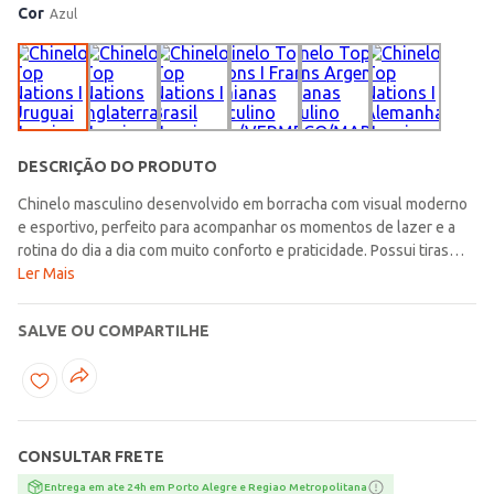
Cor
Azul
DESCRIÇÃO DO PRODUTO
Chinelo masculino desenvolvido em borracha com visual moderno
e esportivo, perfeito para acompanhar os momentos de lazer e a
rotina do dia a dia com muito conforto e praticidade. Possui tiras
médias, palmilha texturizada e solado com frisos antiderrapantes
Ler Mais
que garantem mais estabilidade e conforto durante o uso. Seu
design é inspirado nos países participantes da Copa do Mundo
SALVE OU COMPARTILHE
2026, trazendo um visual cheio de personalidade e clima esportivo.
O diferencial fica por conta da estampa na palmilha e da aplicação
da bandeira do Uruguai nas tiras, adicionando um toque autêntico e
estiloso para a peça. Uma opção confortável e moderna, ideal para
complementar os looks casuais com muita atitude e inspiração
CONSULTAR FRETE
esportiva!\n\nMaterial: Borracha
Entrega em ate 24h em Porto Alegre e Regiao Metropolitana