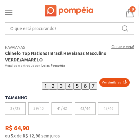
0
O que está procurando?
Clique e veja!
HAVAIANAS
Chinelo Top Nations I Brasil Havaianas Masculino
VERDE/AMARELO
Lojas Pompéia
Ver similares
1
2
3
4
5
6
7
TAMANHO
37/38
39/40
41/42
43/44
45/46
R$
64
,
90
ou
5
x
de
R$
12,98
sem juros