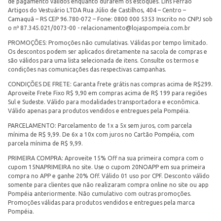
de pagamento válidos enquanto durarem os estoques. Lins Ferrão
Artigos do Vestuário LTDA Rua Júlio de Castilhos, 404 – Centro –
Camaquã – RS CEP 96.780-072 – Fone: 0800 000 5353 Inscrito no CNPJ sob
o nº 87.345.021/0073-00 -
relacionamento@lojaspompeia.com.br
PROMOÇÕES: Promoções não cumulativas. Válidas por tempo limitado.
Os descontos podem ser aplicados diretamente na sacola de compras e
são válidos para uma lista selecionada de itens. Consulte os termos e
condições nas comunicações das respectivas campanhas.
CONDIÇÕES DE FRETE: Garanta frete grátis nas compras acima de R$299.
Aproveite Frete Fixo R$ 9,90 em compras acima de R$ 199 para regiões
Sul e Sudeste. Válido para modalidades transportadora e econômica.
Válido apenas para produtos vendidos e entregues pela Pompéia.
PARCELAMENTO: Parcelamento de 1x a 5x sem juros, com parcela
mínima de R$ 9,99. De 6x a 10x com juros no Cartão Pompéia, com
parcela mínima de R$ 9,99.
PRIMEIRA COMPRA: Aproveite 15% Off na sua primeira compra com o
cupom 15NAPRIMEIRA no site. Use o cupom 20NOAPP em sua primeira
compra no APP e ganhe 20% Off. Válido 01 uso por CPF. Desconto válido
somente para clientes que não realizaram compra online no site ou app
Pompéia anteriormente. Não cumulativo com outras promoções.
Promoções válidas para produtos vendidos e entregues pela marca
Pompéia.