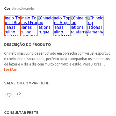
Cor
Verde/Amarelo
DESCRIÇÃO DO PRODUTO
Chinelo masculino desenvolvido em borracha com visual esportivo
e cheio de personalidade, perfeito para acompanhar os momentos
de lazer e o dia a dia com muito conforto e estilo. Possui tiras
médias, palmilha texturizada e solado com frisos antiderrapantes
Ler Mais
que garantem mais estabilidade e praticidade durante o uso.
Inspirado na energia da Copa do Mundo 2026 e na paixão nacional
SALVE OU COMPARTILHE
pelo futebol, o modelo traz um destaque especial para a estampa
exclusiva na palmilha, com elementos que reforçam a identidade
brasileira e deixam o visual ainda mais marcante. A aplicação da
bandeira do Brasil nas tiras completa a proposta com um toque
autêntico e cheio de atitude. Uma opção confortável e moderna,
CONSULTAR FRETE
ideal para quem gosta de carregar o espírito brasileiro em todos os