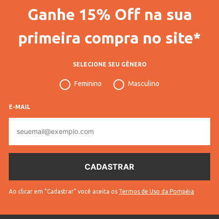
Ganhe 15% Off na sua
Gênero
Masculino
primeira compra no site*
Idade
Adulto
Cores
Amarelo, Verde
SELECIONE SEU GÊNERO
Feminino
Masculino
E-MAIL
E-
mail
Ao clicar em "Cadastrar" você aceita os
Termos de Uso da Pompéia