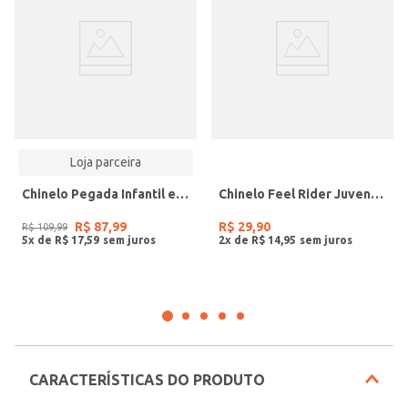
Loja parceira
Chinelo Pegada Infantil em Microfibra Preto 373301-04
Chinelo Feel Rider Juvenil Para Menino - BRANCO/CINZA
R$
87
,
99
R$
29
,
90
R$
109
,
99
5
x de
R$
17
,
59
2
x de
R$
14
,
95
CARACTERÍSTICAS DO PRODUTO