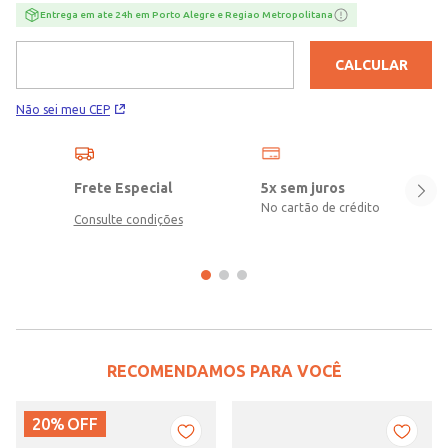
detalhes do look!\n\nMaterial: Borracha
Entrega em ate 24h em Porto Alegre e Regiao Metropolitana
CALCULAR
Não sei meu CEP
Frete Especial
5x sem juros
No cartão de crédito
Consulte condições
RECOMENDAMOS PARA VOCÊ
20%
OFF