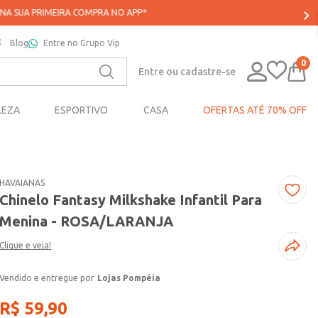
Blog
Entre no Grupo Vip
0
Entre ou cadastre-se
LEZA
ESPORTIVO
CASA
OFERTAS ATÉ 70% OFF
HAVAIANAS
Chinelo Fantasy Milkshake Infantil Para
Menina - ROSA/LARANJA
Clique e veja!
Lojas Pompéia
R$
59
,
90