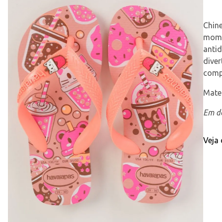
Chine
momen
antid
diver
compl
Mater
Em de
Veja