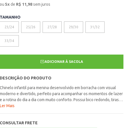
ou
5
x
de
R$
11,98
sem juros
TAMANHO
23/24
25/26
27/28
29/30
31/32
33/34
ADICIONAR À SACOLA
DESCRIÇÃO DO PRODUTO
Chinelo infantil para menina desenvolvido em borracha com visual
moderno e divertido, perfeito para acompanhar os momentos de lazer
e a rotina do dia a dia com muito conforto. Possui bico redondo, tiras
grossas e solado com frisos antiderrapantes que garantem
Ler Mais
praticidade, estabilidade e segurança durante o uso. O diferencial fica
por conta da estampa divertida na palmilha, trazendo um toque lúdico
CONSULTAR FRETE
e cheio de charme para a peça. Uma opção confortável e estilosa,