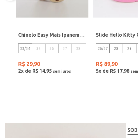
Chinelo Easy Mais Ipanema Feminino DOURADO
33/34
35
36
37
38
39/40
26/27
28
29
R$
29
,
90
R$
89
,
90
2
x de
R$
14
,
95
5
x de
R$
17
,
98
SOB