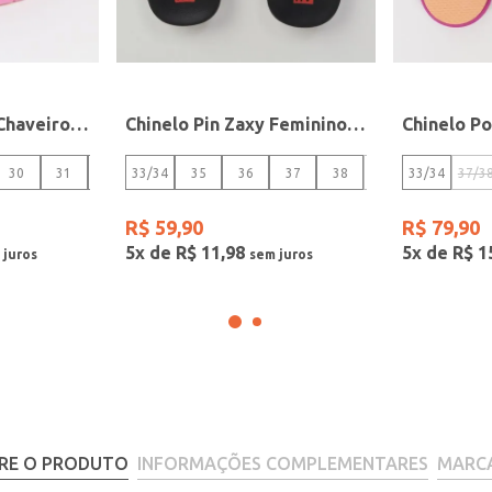
Slide Hello Kitty Chaveiro Juvenil Para Menina- ROSA/BEGE
Chinelo Pin Zaxy Feminino PRETO/VERMELHO
30
31
32/33
33/34
35
36
37
38
39/40
33/34
37/3
R$
59
,
90
R$
79
,
90
5
x de
R$
11
,
98
5
x de
R$
1
RE O PRODUTO
INFORMAÇÕES COMPLEMENTARES
MARC