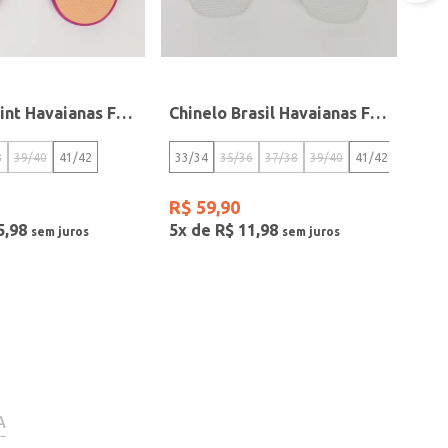
Chinelo Point Havaianas Feminino LARANJA
Chinelo Brasil Havaianas Feminino BRANCO
8
39/40
41/42
33/34
35/36
37/38
39/40
41/42
43/44
R$
59
,
90
5
,
98
5
x de
R$
11
,
98
A