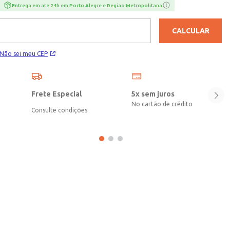
ideal para complementar os looks infantis com leveza, conforto e
Entrega em ate 24h em Porto Alegre e Regiao Metropolitana
muita diversão!\n\nMaterial: Borracha
CALCULAR
Não sei meu CEP
Frete Especial
5x sem juros
No cartão de crédito
Consulte condições