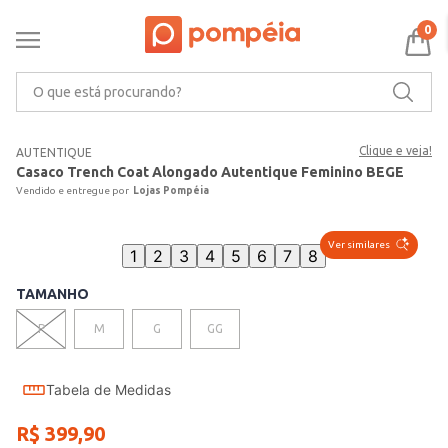
0
O que está procurando?
Clique e veja!
AUTENTIQUE
Casaco Trench Coat Alongado Autentique Feminino BEGE
Lojas Pompéia
Ver similares
1
2
3
4
5
6
7
8
TAMANHO
P
M
G
GG
Tabela de Medidas
R$
399
,
90