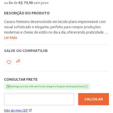
ou
5
x
de
R$
79,98
sem juros
DESCRIÇÃO DO PRODUTO
Casaco feminino desenvolvido em tecido plano impermeável com
visual sofisticado e elegante, perfeito para compor produções
modernas e cheias de estilo no dia a dia, oferecendo praticidade e
proteção extra para os dias de clima instável. O modelo trench coat
Ler Mais
alongado possui gola de ponta, mangas longas e fechamento
frontal por botões duplos transpassados que reforçam o visual
SALVE OU COMPARTILHE
clássico e atemporal da peça. Conta com bolsos frontais funcionais,
faixa para ajuste na cintura, fenda posterior e detalhes de
martingale nos punhos e ombros, proporcionando ainda mais
charme e sofisticação ao look. O diferencial fica por conta das
lapelas amplas na parte frontal e posterior, características
CONSULTAR FRETE
marcantes do modelo que adicionam um toque refinado e moderno
à peça. Uma opção elegante e versátil, ideal para criar produções
Entrega em ate 24h em Porto Alegre e Regiao Metropolitana
sofisticadas e cheias de personalidade para diferentes momentos
da rotina!\n\nTecido: Plano\nComposição: 61% algodão, 33%
CALCULAR
poliéster, 06% nylon
Não sei meu CEP