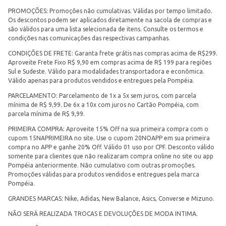
PROMOÇÕES: Promoções não cumulativas. Válidas por tempo limitado.
Os descontos podem ser aplicados diretamente na sacola de compras e
são válidos para uma lista selecionada de itens. Consulte os termos e
condições nas comunicações das respectivas campanhas.
CONDIÇÕES DE FRETE: Garanta frete grátis nas compras acima de R$299.
Aproveite Frete Fixo R$ 9,90 em compras acima de R$ 199 para regiões
Sul e Sudeste. Válido para modalidades transportadora e econômica.
Válido apenas para produtos vendidos e entregues pela Pompéia.
PARCELAMENTO: Parcelamento de 1x a 5x sem juros, com parcela
mínima de R$ 9,99. De 6x a 10x com juros no Cartão Pompéia, com
parcela mínima de R$ 9,99.
PRIMEIRA COMPRA: Aproveite 15% Off na sua primeira compra com o
cupom 15NAPRIMEIRA no site. Use o cupom 20NOAPP em sua primeira
compra no APP e ganhe 20% Off. Válido 01 uso por CPF. Desconto válido
somente para clientes que não realizaram compra online no site ou app
Pompéia anteriormente. Não cumulativo com outras promoções.
Promoções válidas para produtos vendidos e entregues pela marca
Pompéia.
GRANDES MARCAS: Nike, Adidas, New Balance, Asics, Converse e Mizuno.
NÃO SERÁ REALIZADA TROCAS E DEVOLUÇÕES DE MODA INTIMA.