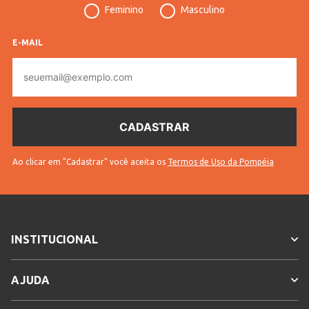
Idade
Adulto
Feminino
Masculino
Manga
Longa
E-MAIL
Cores
Bege
E-
mail
Ao clicar em "Cadastrar" você aceita os
Termos de Uso da Pompéia
INSTITUCIONAL
AJUDA