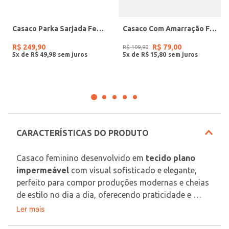
Casaco Parka Sarjada Feminino PRETO
Casaco Com Amarração Feminino PRETO
R$
249
,
90
R$
79
,
00
R$
109
,
90
5
x de
R$
49
,
98
5
x de
R$
15
,
80
CARACTERÍSTICAS DO PRODUTO
Casaco feminino desenvolvido em 
tecido plano 
impermeável
 com visual sofisticado e elegante, 
perfeito para compor produções modernas e cheias 
de estilo no dia a dia, oferecendo praticidade e 
proteção extra para os dias de clima instável. O 
Ler mais
Tecido: Plano
modelo trench coat alongado possui gola de ponta, 
Composição: 61% algodão, 33% poliéster, 06% 