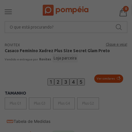
0
O que está procurando?
Clique e veja!
ROVITEX
Casaco Feminino Xadrez Plus Size Secret Glam Preto
Loja parceira
Rovitex
Ver similares
1
2
3
4
5
TAMANHO
Plus G1
Plus G3
Plus G4
Plus G2
Tabela de Medidas