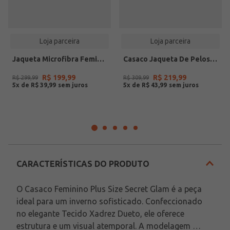
Loja parceira
Loja parceira
Jaqueta Microfibra Feminina Plus Size Secret Glam Laranja
Casaco Jaqueta De Pelos Endless Bege
R$
199
,
99
R$
219
,
99
R$
299
,
99
R$
309
,
99
5
x de
R$
39
,
99
5
x de
R$
43
,
99
CARACTERÍSTICAS DO PRODUTO
O Casaco Feminino Plus Size Secret Glam é a peça 
ideal para um inverno sofisticado. Confeccionado 
no elegante Tecido Xadrez Dueto, ele oferece 
estrutura e um visual atemporal. A modelagem 