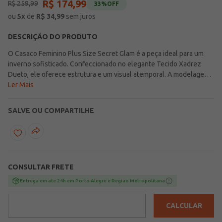
R$
174
,
99
R$
259
,
99
33%
OFF
ou
5
x
de
R$
34,99
sem juros
DESCRIÇÃO DO PRODUTO
O Casaco Feminino Plus Size Secret Glam é a peça ideal para um
inverno sofisticado. Confeccionado no elegante Tecido Xadrez
Dueto, ele oferece estrutura e um visual atemporal. A modelagem
conta com a manga raglan, que proporciona um caimento mais
Ler Mais
confortável e moderno nos ombros, e uma gola que adiciona
refinamento e proteção. Perfeito para sobrepor looks do casual ao
SALVE OU COMPARTILHE
formal, garantindo estilo e aconchego à silhueta plus size.
CONSULTAR FRETE
Entrega em ate 24h em Porto Alegre e Regiao Metropolitana
CALCULAR