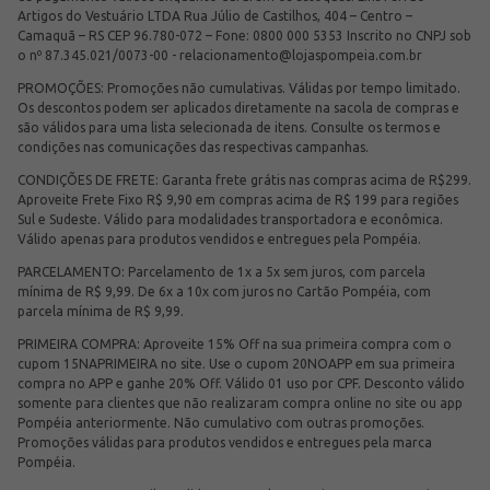
Artigos do Vestuário LTDA Rua Júlio de Castilhos, 404 – Centro –
Camaquã – RS CEP 96.780-072 – Fone: 0800 000 5353 Inscrito no CNPJ sob
o nº 87.345.021/0073-00 -
relacionamento@lojaspompeia.com.br
PROMOÇÕES: Promoções não cumulativas. Válidas por tempo limitado.
Os descontos podem ser aplicados diretamente na sacola de compras e
são válidos para uma lista selecionada de itens. Consulte os termos e
condições nas comunicações das respectivas campanhas.
CONDIÇÕES DE FRETE: Garanta frete grátis nas compras acima de R$299.
Aproveite Frete Fixo R$ 9,90 em compras acima de R$ 199 para regiões
Sul e Sudeste. Válido para modalidades transportadora e econômica.
Válido apenas para produtos vendidos e entregues pela Pompéia.
PARCELAMENTO: Parcelamento de 1x a 5x sem juros, com parcela
mínima de R$ 9,99. De 6x a 10x com juros no Cartão Pompéia, com
parcela mínima de R$ 9,99.
PRIMEIRA COMPRA: Aproveite 15% Off na sua primeira compra com o
cupom 15NAPRIMEIRA no site. Use o cupom 20NOAPP em sua primeira
compra no APP e ganhe 20% Off. Válido 01 uso por CPF. Desconto válido
somente para clientes que não realizaram compra online no site ou app
Pompéia anteriormente. Não cumulativo com outras promoções.
Promoções válidas para produtos vendidos e entregues pela marca
Pompéia.