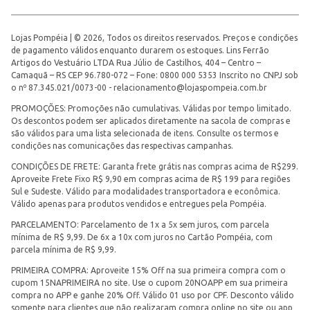
Lojas Pompéia | © 2026, Todos os direitos reservados. Preços e condições
de pagamento válidos enquanto durarem os estoques. Lins Ferrão
Artigos do Vestuário LTDA Rua Júlio de Castilhos, 404 – Centro –
Camaquã – RS CEP 96.780-072 – Fone: 0800 000 5353 Inscrito no CNPJ sob
o nº 87.345.021/0073-00 -
relacionamento@lojaspompeia.com.br
PROMOÇÕES: Promoções não cumulativas. Válidas por tempo limitado.
Os descontos podem ser aplicados diretamente na sacola de compras e
são válidos para uma lista selecionada de itens. Consulte os termos e
condições nas comunicações das respectivas campanhas.
CONDIÇÕES DE FRETE: Garanta frete grátis nas compras acima de R$299.
Aproveite Frete Fixo R$ 9,90 em compras acima de R$ 199 para regiões
Sul e Sudeste. Válido para modalidades transportadora e econômica.
Válido apenas para produtos vendidos e entregues pela Pompéia.
PARCELAMENTO: Parcelamento de 1x a 5x sem juros, com parcela
mínima de R$ 9,99. De 6x a 10x com juros no Cartão Pompéia, com
parcela mínima de R$ 9,99.
PRIMEIRA COMPRA: Aproveite 15% Off na sua primeira compra com o
cupom 15NAPRIMEIRA no site. Use o cupom 20NOAPP em sua primeira
compra no APP e ganhe 20% Off. Válido 01 uso por CPF. Desconto válido
somente para clientes que não realizaram compra online no site ou app