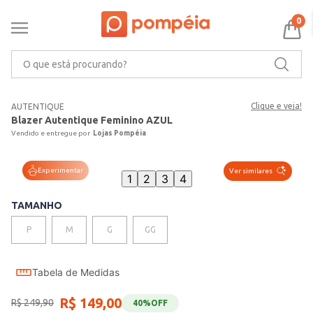
0
O que está procurando?
Clique e veja!
AUTENTIQUE
Blazer Autentique Feminino AZUL
Lojas Pompéia
Experimentar
Ver similares
1
2
3
4
TAMANHO
P
M
G
GG
Tabela de Medidas
R$
149
,
00
R$
249
,
90
40%
OFF