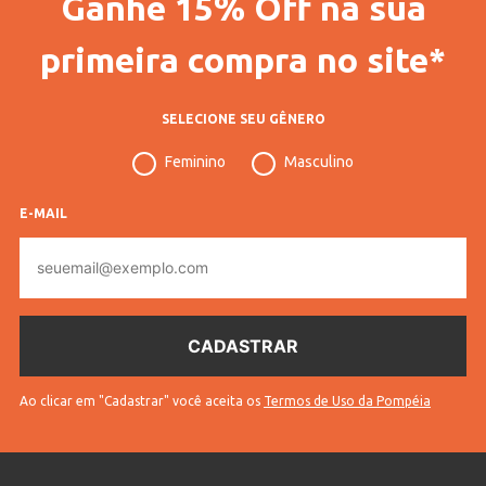
Ganhe 15% Off na sua
Gênero
Feminino
primeira compra no site*
Confecção
Convencional
Idade
Adulto
SELECIONE SEU GÊNERO
Manga
Longa
Feminino
Masculino
Cores
Azul
E-MAIL
E-
mail
Ao clicar em "Cadastrar" você aceita os
Termos de Uso da Pompéia