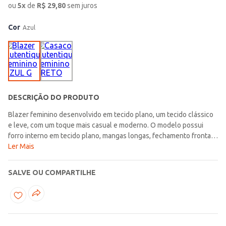
ou
5
x
de
R$
29,80
sem juros
Cor
Azul
DESCRIÇÃO DO PRODUTO
Blazer feminino desenvolvido em tecido plano, um tecido clássico
e leve, com um toque mais casual e moderno. O modelo possui
forro interno em tecido plano, mangas longas, fechamento frontal
por botão de casa e gola sem lapela. Conta com diferencial de
Ler Mais
ombreiras fixas que dão uma maior estruturação à peça, além de
deixar o modelo ainda mais refinado, entregando maior destaque
SALVE OU COMPARTILHE
aos ombros. Apresenta bolsos frontais decorativos. Seu aliado para
looks que pedem presença e sofisticação!\n\nTecido:
Plano\nComposição: 95% poliéster, 05% elastano\nComposição
Forro: 100% poliéster