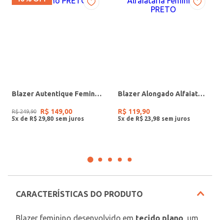
Blazer Autentique Feminino PRETO
Blazer Alongado Alfaiataria Feminino PRETO
R$
149
,
00
R$
119
,
90
R$
249
,
90
5
x de
R$
29
,
80
5
x de
R$
23
,
98
CARACTERÍSTICAS DO PRODUTO
Blazer feminino desenvolvido em 
tecido plano
, um 