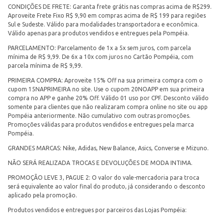
CONDIÇÕES DE FRETE: Garanta frete grátis nas compras acima de R$299.
Aproveite Frete Fixo R$ 9,90 em compras acima de R$ 199 para regiões
Sul e Sudeste. Válido para modalidades transportadora e econômica.
Válido apenas para produtos vendidos e entregues pela Pompéia.
PARCELAMENTO: Parcelamento de 1x a 5x sem juros, com parcela
mínima de R$ 9,99. De 6x a 10x com juros no Cartão Pompéia, com
parcela mínima de R$ 9,99.
PRIMEIRA COMPRA: Aproveite 15% Off na sua primeira compra com o
cupom 15NAPRIMEIRA no site. Use o cupom 20NOAPP em sua primeira
compra no APP e ganhe 20% Off. Válido 01 uso por CPF. Desconto válido
somente para clientes que não realizaram compra online no site ou app
Pompéia anteriormente. Não cumulativo com outras promoções.
Promoções válidas para produtos vendidos e entregues pela marca
Pompéia.
GRANDES MARCAS: Nike, Adidas, New Balance, Asics, Converse e Mizuno.
NÃO SERÁ REALIZADA TROCAS E DEVOLUÇÕES DE MODA INTIMA.
PROMOÇÃO LEVE 3, PAGUE 2: O valor do vale-mercadoria para troca
será equivalente ao valor final do produto, já considerando o desconto
aplicado pela promoção.
Produtos vendidos e entregues por parceiros das Lojas Pompéia: