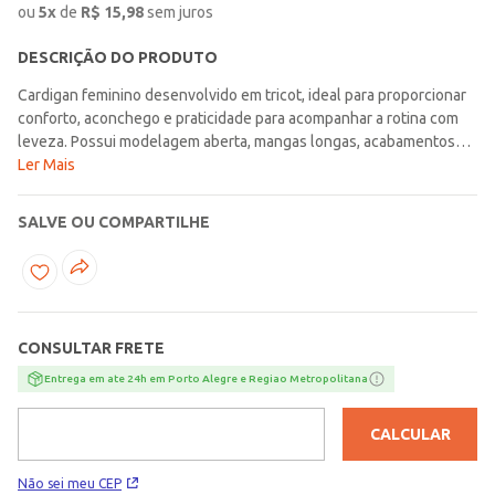
ou
5
x
de
R$
15,98
sem juros
DESCRIÇÃO DO PRODUTO
Cardigan feminino desenvolvido em tricot, ideal para proporcionar
conforto, aconchego e praticidade para acompanhar a rotina com
leveza. Possui modelagem aberta, mangas longas, acabamentos
em pontos canelados e bolsos frontais funcionais, reunindo
Ler Mais
detalhes que valorizam o caimento e tornam a peça ainda mais
versátil para o dia a dia. O comprimento alongado acrescenta
SALVE OU COMPARTILHE
elegância à composição e facilita combinações com diferentes
propostas casuais. Uma escolha charmosa e confortável para
complementar o visual com suavidade e estilo!\n\nTecido:
Tricot\nComposição: 100% acrílico
CONSULTAR FRETE
Entrega em ate 24h em Porto Alegre e Regiao Metropolitana
CALCULAR
Não sei meu CEP