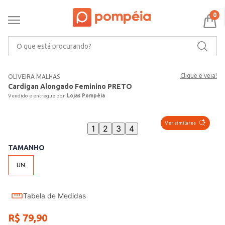
0
O que está procurando?
Clique e veja!
OLIVEIRA MALHAS
Cardigan Alongado Feminino PRETO
Lojas Pompéia
Ver similares
1
2
3
4
TAMANHO
UN
Tabela de Medidas
R$
79
,
90