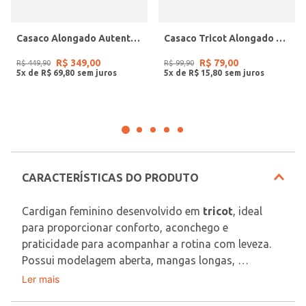
Casaco Alongado Autentique Feminino OFF WHITE
Casaco Tricot Alongado Feminino BEGE
R$
349
,
00
R$
79
,
00
R$
449
,
90
R$
99
,
90
5
x de
R$
69
,
80
5
x de
R$
15
,
80
CARACTERÍSTICAS DO PRODUTO
Cardigan feminino desenvolvido em 
tricot
, ideal 
para proporcionar conforto, aconchego e 
praticidade para acompanhar a rotina com leveza. 
Possui modelagem aberta, mangas longas, 
acabamentos em pontos canelados e bolsos 
Ler mais
Tecido: Tricot
frontais funcionais, reunindo detalhes que 
Composição: 100% acrílico