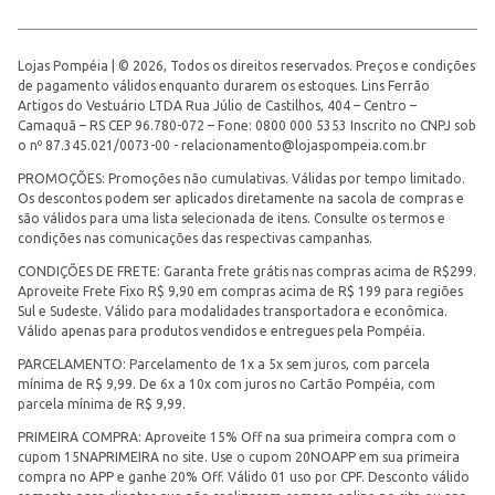
Lojas Pompéia | © 2026, Todos os direitos reservados. Preços e condições
de pagamento válidos enquanto durarem os estoques. Lins Ferrão
Artigos do Vestuário LTDA Rua Júlio de Castilhos, 404 – Centro –
Camaquã – RS CEP 96.780-072 – Fone: 0800 000 5353 Inscrito no CNPJ sob
o nº 87.345.021/0073-00 -
relacionamento@lojaspompeia.com.br
PROMOÇÕES: Promoções não cumulativas. Válidas por tempo limitado.
Os descontos podem ser aplicados diretamente na sacola de compras e
são válidos para uma lista selecionada de itens. Consulte os termos e
condições nas comunicações das respectivas campanhas.
CONDIÇÕES DE FRETE: Garanta frete grátis nas compras acima de R$299.
Aproveite Frete Fixo R$ 9,90 em compras acima de R$ 199 para regiões
Sul e Sudeste. Válido para modalidades transportadora e econômica.
Válido apenas para produtos vendidos e entregues pela Pompéia.
PARCELAMENTO: Parcelamento de 1x a 5x sem juros, com parcela
mínima de R$ 9,99. De 6x a 10x com juros no Cartão Pompéia, com
parcela mínima de R$ 9,99.
PRIMEIRA COMPRA: Aproveite 15% Off na sua primeira compra com o
cupom 15NAPRIMEIRA no site. Use o cupom 20NOAPP em sua primeira
compra no APP e ganhe 20% Off. Válido 01 uso por CPF. Desconto válido