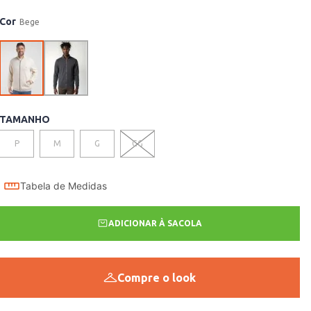
Cor
Bege
TAMANHO
P
M
G
GG
Tabela de Medidas
ADICIONAR À SACOLA
Compre o look