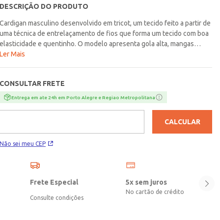
DESCRIÇÃO DO PRODUTO
Cardigan masculino desenvolvido em tricot, um tecido feito a partir de
uma técnica de entrelaçamento de fios que forma um tecido com boa
elasticidade e quentinho. O modelo apresenta gola alta, mangas
compridas com punho, fechamento por zíper, bolsos frontais
Ler Mais
funcionais e barra com acabamento canelado. A peça perfeita para
looks confortáveis com versatilidade!\n\nTecido: Tricot\nComposição:
CONSULTAR FRETE
50% algodão, 50% acrílico
Entrega em ate 24h em Porto Alegre e Regiao Metropolitana
CALCULAR
Não sei meu CEP
Frete Especial
5x sem juros
No cartão de crédito
Consulte condições