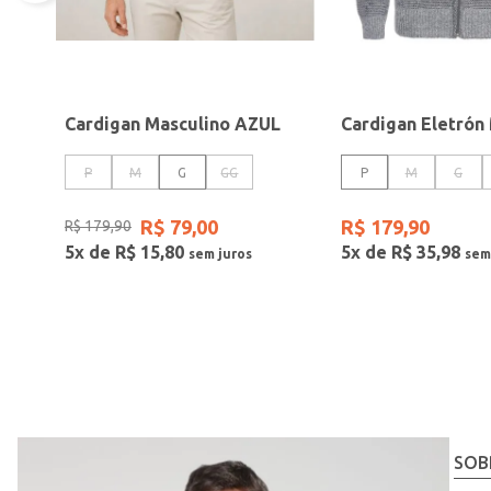
Cardigan Masculino AZUL
P
M
G
GG
P
M
G
R$
79
,
00
R$
179
,
90
R$
179
,
90
5
x de
R$
15
,
80
5
x de
R$
35
,
98
SOB