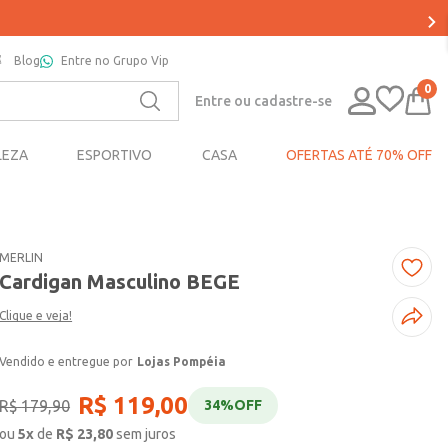
Blog
Entre no Grupo Vip
0
Entre ou cadastre-se
LEZA
ESPORTIVO
CASA
OFERTAS ATÉ 70% OFF
MERLIN
Cardigan Masculino BEGE
Clique e veja!
Lojas Pompéia
R$
119
,
00
R$
179
,
90
34%
OFF
ou
5
x
de
R$
23,80
sem juros