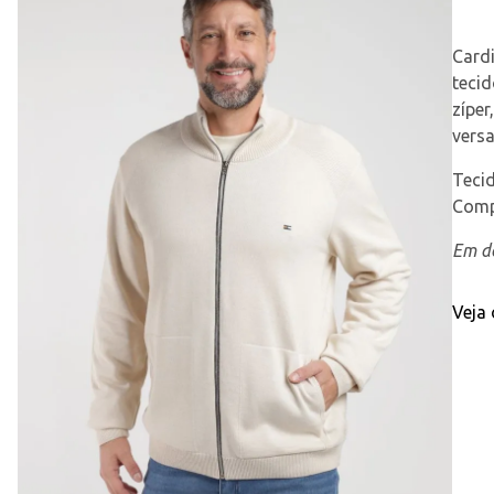
Card
teci
zíper
versa
Tecid
Comp
Em de
Veja