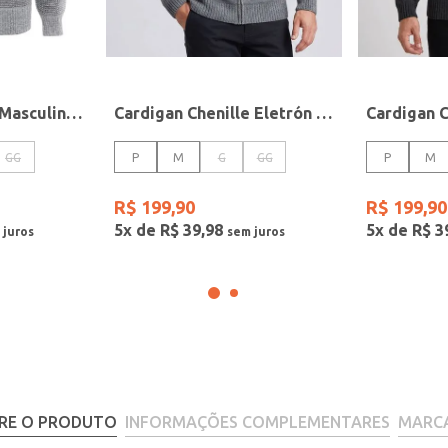
Cardigan Eletrón Masculino CINZA
Cardigan Chenille Eletrón Masculino CINZA
GG
P
M
G
GG
P
M
R$
199
,
90
R$
199
,
90
5
x de
R$
39
,
98
5
x de
R$
3
RE O PRODUTO
INFORMAÇÕES COMPLEMENTARES
MARC