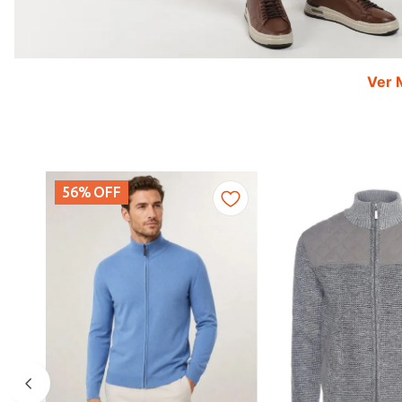
Ver 
56%
OFF