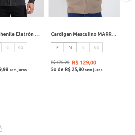
Cardigan Chenile Eletrón Masculino CHUMBO
Cardigan Masculino MARROM
G
GG
P
M
G
GG
R$
129
,
00
R$
179
,
90
9
,
98
5
x de
R$
25
,
80
A