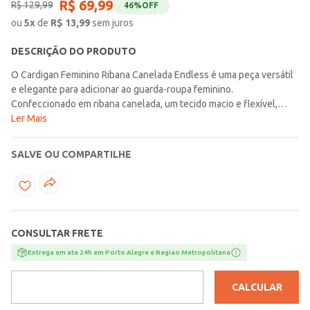
R$
69
,
99
R$
129
,
99
46%
OFF
ou
5
x
de
R$
13,99
sem juros
DESCRIÇÃO DO PRODUTO
O Cardigan Feminino Ribana Canelada Endless é uma peça versátil
e elegante para adicionar ao guarda-roupa feminino.
Confeccionado em ribana canelada, um tecido macio e flexível,
esse cardigan proporciona conforto e ajuste perfeito ao corpo.
Ler Mais
Com seu design clássico, ele apresenta gola V e fechamento
frontal por botões, permitindo ajustar o nível de abertura conforme
SALVE OU COMPARTILHE
desejado. A ribana canelada confere um visual texturizado e
sofisticado.
CONSULTAR FRETE
Entrega em ate 24h em Porto Alegre e Regiao Metropolitana
CALCULAR