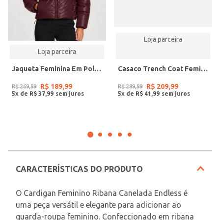
Loja parceira
Loja parceira
Jaqueta Feminina Em Poliamida All Free Vermelho
Casaco Trench Coat Feminino Em Moletom Rovitex Preto
R$
189
,
99
R$
209
,
99
R$
269
,
99
R$
289
,
99
5
x de
R$
37
,
99
5
x de
R$
41
,
99
CARACTERÍSTICAS DO PRODUTO
O Cardigan Feminino Ribana Canelada Endless é 
uma peça versátil e elegante para adicionar ao 
guarda-roupa feminino. Confeccionado em ribana 