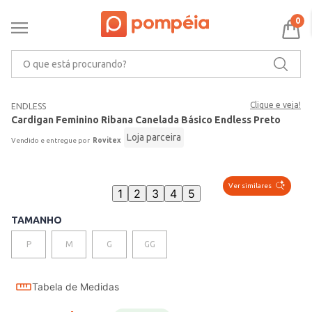
0
O que está procurando?
Clique e veja!
ENDLESS
Cardigan Feminino Ribana Canelada Básico Endless Preto
Loja parceira
Rovitex
Ver similares
1
2
3
4
5
TAMANHO
P
M
G
GG
Tabela de Medidas