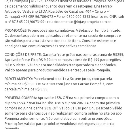
Lojas Pompéia | © 2026, Todos os direitos reservados. Preços e condições
de pagamento válidos enquanto durarem os estoques. Lins Ferrão
Artigos do Vestuário LTDA Rua Júlio de Castilhos, 404 – Centro –
Camaquã – RS CEP 96.780-072 – Fone: 0800 000 5353 Inscrito no CNPJ sob
o nº 87.345.021/0073-00 -
relacionamento@lojaspompeia.com.br
PROMOÇÕES: Promoções não cumulativas. Válidas por tempo limitado.
Os descontos podem ser aplicados diretamente na sacola de compras e
são válidos para uma lista selecionada de itens. Consulte os termos e
condições nas comunicações das respectivas campanhas.
CONDIÇÕES DE FRETE: Garanta frete grátis nas compras acima de R$299.
Aproveite Frete Fixo R$ 9,90 em compras acima de R$ 199 para regiões
Sul e Sudeste. Válido para modalidades transportadora e econômica.
Válido apenas para produtos vendidos e entregues pela Pompéia.
PARCELAMENTO: Parcelamento de 1x a 5x sem juros, com parcela
mínima de R$ 9,99. De 6x a 10x com juros no Cartão Pompéia, com
parcela mínima de R$ 9,99.
PRIMEIRA COMPRA: Aproveite 15% Off na sua primeira compra com o
cupom 15NAPRIMEIRA no site. Use o cupom 20NOAPP em sua primeira
compra no APP e ganhe 20% Off. Válido 01 uso por CPF. Desconto válido
somente para clientes que não realizaram compra online no site ou app
Pompéia anteriormente. Não cumulativo com outras promoções.
Promoções válidas para produtos vendidos e entregues pela marca
Pompéia.