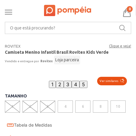
0
O que está procurando?
Clique e veja!
ROVITEX
Camiseta Menino Infantil Brasil Rovitex Kids Verde
Loja parceira
Rovitex
Ver similares
1
2
3
4
5
TAMANHO
1
2
3
4
6
8
10
Tabela de Medidas