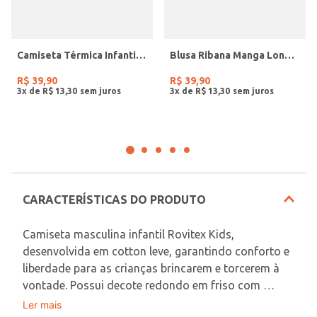
Camiseta Térmica Infantil Para Menina - ROSA
Blusa Ribana Manga Longa Infantil Para Menina- OFF WHITE
R$
39
,
90
R$
39
,
90
3
x de
R$
13
,
30
3
x de
R$
13
,
30
CARACTERÍSTICAS DO PRODUTO
Camiseta masculina infantil Rovitex Kids, 
desenvolvida em cotton leve, garantindo conforto e 
liberdade para as crianças brincarem e torcerem à 
vontade. Possui decote redondo em friso com 
reforço, proporcionando melhor ajuste e 
Ler mais
Em decorrência do uso do flash, as peças podem 