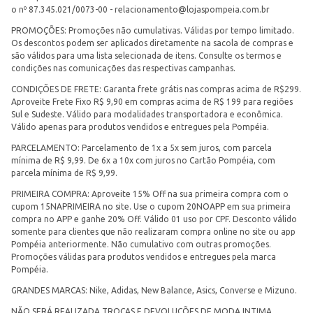
o nº 87.345.021/0073-00 -
relacionamento@lojaspompeia.com.br
PROMOÇÕES: Promoções não cumulativas. Válidas por tempo limitado.
Os descontos podem ser aplicados diretamente na sacola de compras e
são válidos para uma lista selecionada de itens. Consulte os termos e
condições nas comunicações das respectivas campanhas.
CONDIÇÕES DE FRETE: Garanta frete grátis nas compras acima de R$299.
Aproveite Frete Fixo R$ 9,90 em compras acima de R$ 199 para regiões
Sul e Sudeste. Válido para modalidades transportadora e econômica.
Válido apenas para produtos vendidos e entregues pela Pompéia.
PARCELAMENTO: Parcelamento de 1x a 5x sem juros, com parcela
mínima de R$ 9,99. De 6x a 10x com juros no Cartão Pompéia, com
parcela mínima de R$ 9,99.
PRIMEIRA COMPRA: Aproveite 15% Off na sua primeira compra com o
cupom 15NAPRIMEIRA no site. Use o cupom 20NOAPP em sua primeira
compra no APP e ganhe 20% Off. Válido 01 uso por CPF. Desconto válido
somente para clientes que não realizaram compra online no site ou app
Pompéia anteriormente. Não cumulativo com outras promoções.
Promoções válidas para produtos vendidos e entregues pela marca
Pompéia.
GRANDES MARCAS: Nike, Adidas, New Balance, Asics, Converse e Mizuno.
NÃO SERÁ REALIZADA TROCAS E DEVOLUÇÕES DE MODA INTIMA.