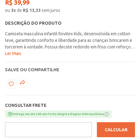
R$
39
,
99
ou
3
x
de
R$
13,33
sem juros
DESCRIÇÃO DO PRODUTO
Camiseta masculina infantil Rovitex Kids, desenvolvida em cotton
leve, garantindo conforto e liberdade para as crianças brincarem e
torcerem à vontade. Possui decote redondo em friso com reforço,
proporcionando melhor ajuste e durabilidade. Conta com estampa
Ler Mais
localizada frontal e nas costas com tema Brasil, deixando o visual
ainda mais divertido e cheio de energia. Uma peça perfeita para os
SALVE OU COMPARTILHE
pequenos entrarem no clima da Copa e vibrarem com muito estilo
CONSULTAR FRETE
Entrega em ate 24h em Porto Alegre e Regiao Metropolitana
CALCULAR