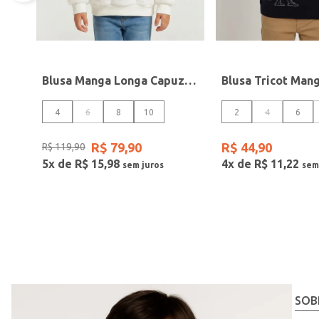
Blusa Manga Longa Capuz Kid+ Infantil Para Menina- OFF WHITE
4
6
8
10
2
4
6
R$
79
,
90
R$
44
,
90
R$
119
,
90
5
x de
R$
15
,
98
4
x de
R$
11
,
22
SOB