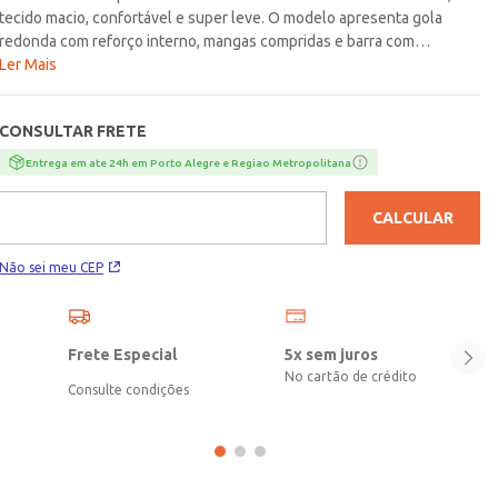
tecido macio, confortável e super leve. O modelo apresenta gola
redonda com reforço interno, mangas compridas e barra com
acabamento simples. O seu diferencial fica por conta do detalhe
Ler Mais
bordado na parte frontal com escritas, um detalhe que garante um
visual todo estilosos aos pequenos. A blusa básica perfeita para
CONSULTAR FRETE
todas as ocasiões!\n\n Tecido: Malha Texturizada\nComposição: 50%
algodão, 50% poliéster
Entrega em ate 24h em Porto Alegre e Regiao Metropolitana
CALCULAR
Não sei meu CEP
Frete Especial
5x sem juros
No cartão de crédito
Consulte condições