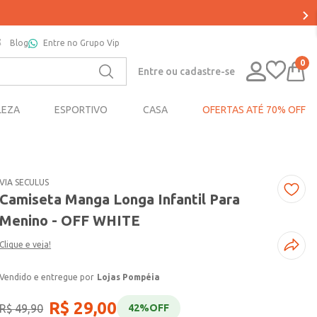
Blog
Entre no Grupo Vip
0
Entre ou cadastre-se
LEZA
ESPORTIVO
CASA
OFERTAS ATÉ 70% OFF
VIA SECULUS
Camiseta Manga Longa Infantil Para
Menino - OFF WHITE
Clique e veja!
Lojas Pompéia
R$
29
,
00
R$
49
,
90
42%
OFF