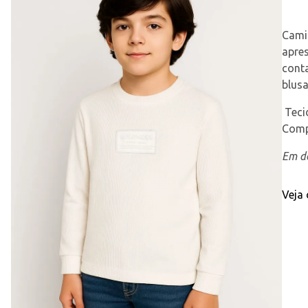
Camis
apres
conta
blusa
 Tec
Comp
Em de
Veja