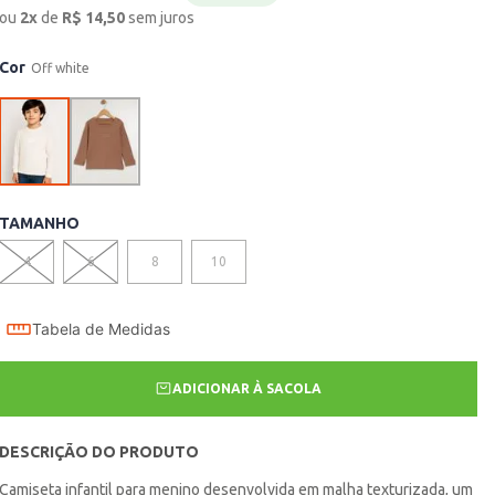
ou
2
x
de
R$
14,50
sem juros
Cor
Off white
TAMANHO
4
6
8
10
Tabela de Medidas
ADICIONAR À SACOLA
DESCRIÇÃO DO PRODUTO
Camiseta infantil para menino desenvolvida em malha texturizada, um