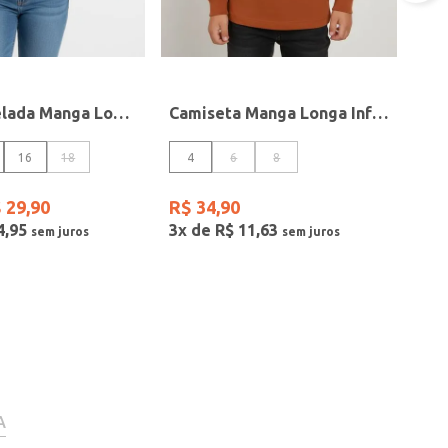
Blusa Canelada Manga Longa Juvenil Para Menina- BORDO
Camiseta Manga Longa Infantil Para Menino - MARROM
16
18
4
6
8
$
29
,
90
R$
34
,
90
4
,
95
3
x de
R$
11
,
63
A