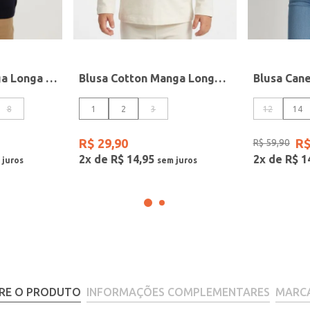
Blusa Tricot Manga Longa Infantil Para Menino - MARINHO
Blusa Cotton Manga Longa Infantil Para Menina- OFF WHITE
8
1
2
3
12
14
R$
29
,
90
R
R$
59
,
90
2
x de
R$
14
,
95
2
x de
R$
1
RE O PRODUTO
INFORMAÇÕES COMPLEMENTARES
MARC