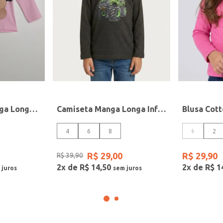
Blusa Cotton Manga Longa Infantil Para Menina - ROSA
Camiseta Manga Longa Infantil Para Menino - VERDE
4
6
8
1
2
R$
29
,
00
R$
29
,
90
R$
39
,
90
2
x de
R$
14
,
50
2
x de
R$
1