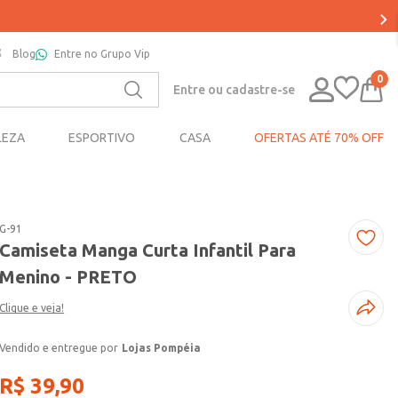
Blog
Entre no Grupo Vip
0
Entre ou cadastre-se
LEZA
ESPORTIVO
CASA
OFERTAS ATÉ 70% OFF
G-91
Camiseta Manga Curta Infantil Para
Menino - PRETO
Clique e veja!
Lojas Pompéia
R$
39
,
90