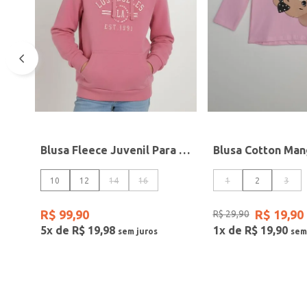
Blusa Fleece Juvenil Para Menina - ROSA
10
12
14
16
1
2
3
R$
99
,
90
R$
19
,
90
R$
29
,
90
5
x de
R$
19
,
98
1
x de
R$
19
,
90