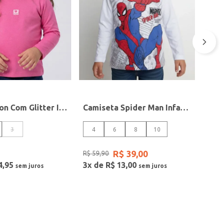
Blusa Cotton Com Glitter Infantil Para Menina- PINK
Camiseta Spider Man Infantil Para Menino - BRANCO
3
4
6
8
10
R$
39
,
00
R$
59
,
90
4
,
95
3
x de
R$
13
,
00