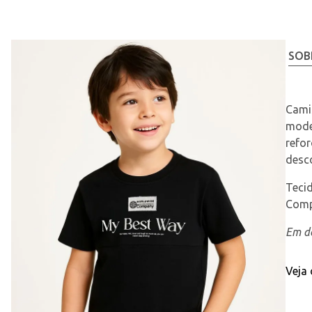
SOB
Camis
model
refor
desco
Teci
Comp
Em de
Veja