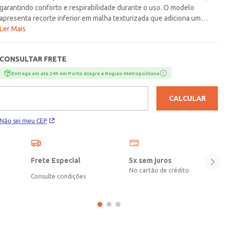
garantindo conforto e respirabilidade durante o uso. O modelo
apresenta recorte inferior em malha texturizada que adiciona um
detalhe moderno ao visual, além de gola redonda reforçada
Ler Mais
internamente, mangas curtas e acabamentos simples. O lettering na
parte frontal completa o design com um toque descolado. Ideal para
CONSULTAR FRETE
compor produções casuais e cheias de estilo para seu
menino!\n\nTecido: Meia Malha\nComposição: 100% algodão
Entrega em ate 24h em Porto Alegre e Regiao Metropolitana
CALCULAR
Não sei meu CEP
Frete Especial
5x sem juros
No cartão de crédito
Consulte condições