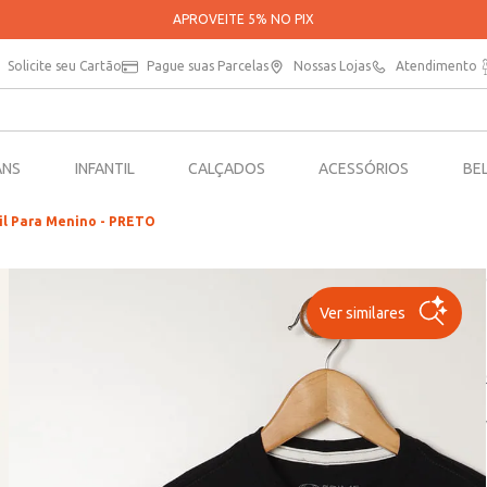
PARCELE SUAS COMPRAS EM ATÉ 5X SEM JUROS*
Solicite seu Cartão
Pague suas Parcelas
Nossas Lojas
Atendimento
ANS
INFANTIL
CALÇADOS
ACESSÓRIOS
BE
il Para Menino - PRETO
Ver similares