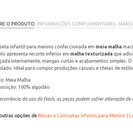
RE O PRODUTO
INFORMAÇÕES COMPLEMENTARES
MARC
eta infantil para menino confeccionada em 
meia malha
 maci
o apresenta recorte inferior em 
malha texturizada
 que adic
çada internamente, mangas curtas e acabamentos simples. O l
lado. Ideal para compor produções casuais e cheias de estil
do: Meia Malha
osição: 100% algodão
corrência do uso do flash, as peças podem sofrer alteração de c
 outras opções de
Blusas e Camisetas Infantis para Menino | 