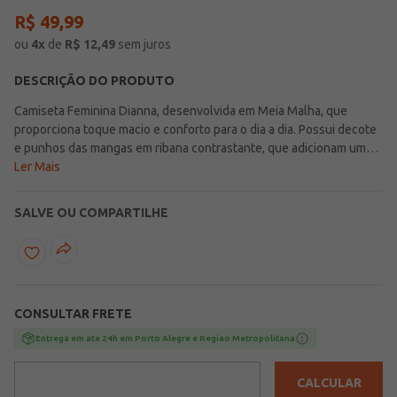
R$
49
,
99
ou
4
x
de
R$
12,49
sem juros
DESCRIÇÃO DO PRODUTO
Camiseta Feminina Dianna, desenvolvida em Meia Malha, que
proporciona toque macio e conforto para o dia a dia. Possui decote
e punhos das mangas em ribana contrastante, que adicionam um
detalhe moderno ao visual. Conta com estampa localizada na parte
Ler Mais
frontal e também nas costas com tema Brasil, trazendo um estilo
cheio de atitude e espírito esportivo. Perfeita para entrar no clima
SALVE OU COMPARTILHE
da Copa, demonstrar todo o seu orgulho e torcer pela Seleção com
muito estilo, conforto e energia em cada jogo.
CONSULTAR FRETE
Entrega em ate 24h em Porto Alegre e Regiao Metropolitana
CALCULAR