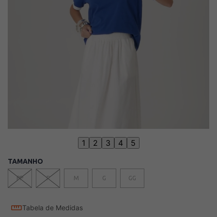
1
2
3
4
5
TAMANHO
PP
P
M
G
GG
Tabela de Medidas