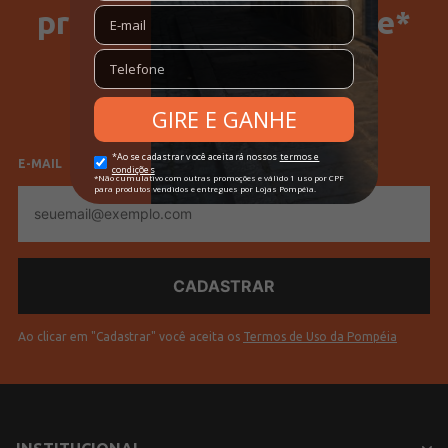
primeira compra no site*
Cores
Azul
SELECIONE SEU GÊNERO
Feminino
Masculino
E-MAIL
E-
mail
Ao clicar em "Cadastrar" você aceita os
Termos de Uso da Pompéia