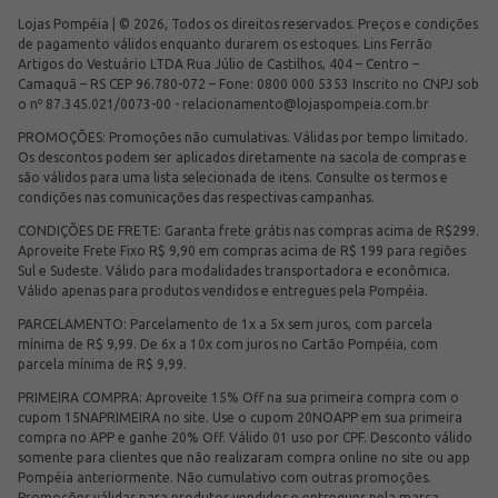
Lojas Pompéia | © 2026, Todos os direitos reservados. Preços e condições
de pagamento válidos enquanto durarem os estoques. Lins Ferrão
Artigos do Vestuário LTDA Rua Júlio de Castilhos, 404 – Centro –
Camaquã – RS CEP 96.780-072 – Fone: 0800 000 5353 Inscrito no CNPJ sob
o nº 87.345.021/0073-00 -
relacionamento@lojaspompeia.com.br
PROMOÇÕES: Promoções não cumulativas. Válidas por tempo limitado.
Os descontos podem ser aplicados diretamente na sacola de compras e
são válidos para uma lista selecionada de itens. Consulte os termos e
condições nas comunicações das respectivas campanhas.
CONDIÇÕES DE FRETE: Garanta frete grátis nas compras acima de R$299.
Aproveite Frete Fixo R$ 9,90 em compras acima de R$ 199 para regiões
Sul e Sudeste. Válido para modalidades transportadora e econômica.
Válido apenas para produtos vendidos e entregues pela Pompéia.
PARCELAMENTO: Parcelamento de 1x a 5x sem juros, com parcela
mínima de R$ 9,99. De 6x a 10x com juros no Cartão Pompéia, com
parcela mínima de R$ 9,99.
PRIMEIRA COMPRA: Aproveite 15% Off na sua primeira compra com o
cupom 15NAPRIMEIRA no site. Use o cupom 20NOAPP em sua primeira
compra no APP e ganhe 20% Off. Válido 01 uso por CPF. Desconto válido
somente para clientes que não realizaram compra online no site ou app
Pompéia anteriormente. Não cumulativo com outras promoções.
Promoções válidas para produtos vendidos e entregues pela marca