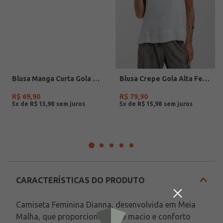
Blusa Manga Curta Gola Boba Feminina MARINHO
Blusa Crepe Gola Alta Feminina OFF WHITE
R$
69
,
90
R$
79
,
90
5
x de
R$
13
,
98
5
x de
R$
15
,
98
CARACTERÍSTICAS DO PRODUTO
Camiseta Feminina Dianna, desenvolvida em Meia 
Malha, que proporciona toque macio e conforto 