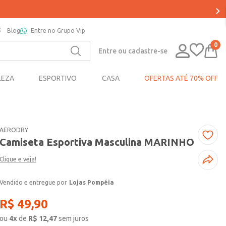
Blog
Entre no Grupo Vip
0
Entre ou cadastre-se
LEZA
ESPORTIVO
CASA
OFERTAS ATÉ 70% OFF
AERODRY
Camiseta Esportiva Masculina MARINHO
Clique e veja!
Lojas Pompéia
R$
49
,
90
ou
4
x
de
R$
12,47
sem juros