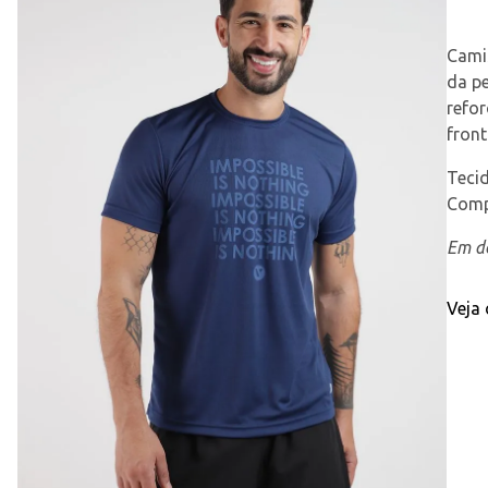
Cami
da pe
refo
front
Tecid
Comp
Em de
Veja