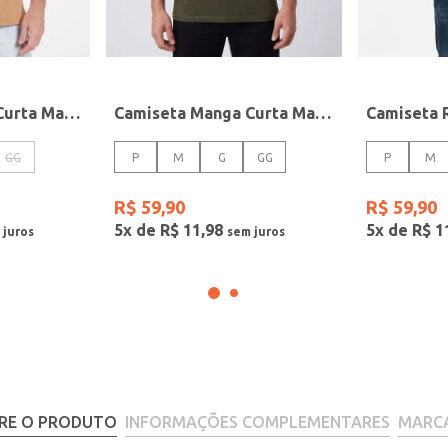
Camiseta Manga Curta Masculina MARROM
Camiseta Manga Curta Masculina VERDE
GG
P
M
G
GG
P
M
R$
59
,
90
R$
59
,
90
5
x de
R$
11
,
98
5
x de
R$
1
RE O PRODUTO
INFORMAÇÕES COMPLEMENTARES
MARC