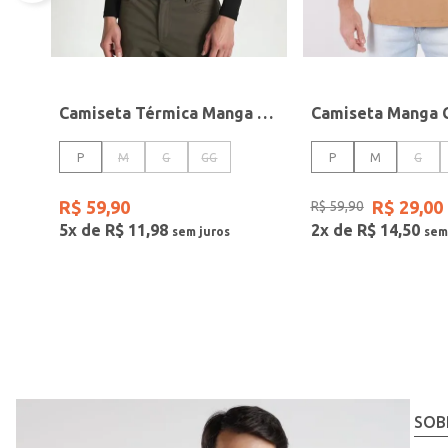
Camiseta Térmica Manga Longa Masculina PRETO
P
M
G
GG
P
M
G
R$
59
,
90
R$
29
,
00
R$
59
,
90
5
x de
R$
11
,
98
2
x de
R$
14
,
50
SOB