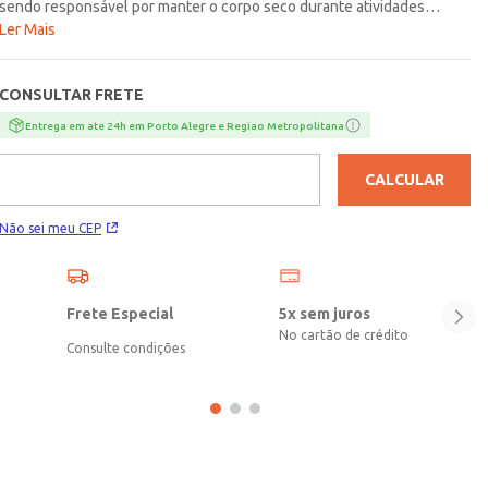
sendo responsável por manter o corpo seco durante atividades
físicas. O modelo apresenta gola redonda com reforço interno,
Ler Mais
mangas curtas e acabamentos simples. Seu design moderno conta
com estampa motivadora na parte frontal. Sua aliada perfeita para
CONSULTAR FRETE
treinos, passeios e dia a dia!\n\nTecido: Malha Dry Fit\nComposição:
100% poliéster
Entrega em ate 24h em Porto Alegre e Regiao Metropolitana
CALCULAR
Não sei meu CEP
Frete Especial
5x sem juros
No cartão de crédito
Consulte condições