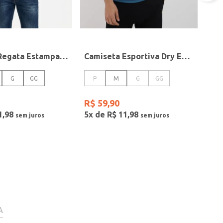
Camiseta Regata Estampada Masculina BEGE
Camiseta Esportiva Dry Estampada Masculina AZUL
G
GG
P
M
G
GG
R$
59
,
90
1
,
98
5
x de
R$
11
,
98
A