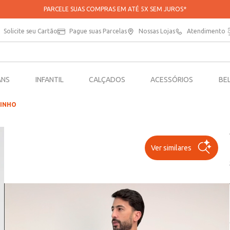
APROVEITE 20% OFF NA SUA PRIMEIRA COMPRA NO APP*
Solicite seu Cartão
Pague suas Parcelas
Nossas Lojas
Atendimento
ANS
INFANTIL
CALÇADOS
ACESSÓRIOS
BE
RINHO
Ver similares