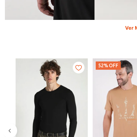
Ver 
52%
OFF