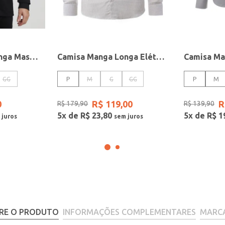
Camisa Manga Longa Masculina PRETO
Camisa Manga Longa Elétron Masculina CINZA
GG
P
M
G
GG
P
M
0
R$
119
,
00
R
R$
179
,
90
R$
139
,
90
5
x de
R$
23
,
80
5
x de
R$
1
RE O PRODUTO
INFORMAÇÕES COMPLEMENTARES
MARC