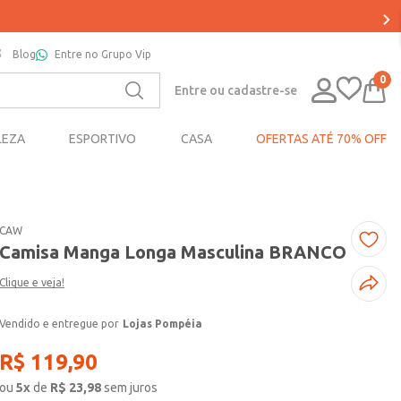
Blog
Entre no Grupo Vip
0
Entre ou cadastre-se
LEZA
ESPORTIVO
CASA
OFERTAS ATÉ 70% OFF
CAW
Camisa Manga Longa Masculina BRANCO
Clique e veja!
Lojas Pompéia
R$
119
,
90
ou
5
x
de
R$
23,98
sem juros