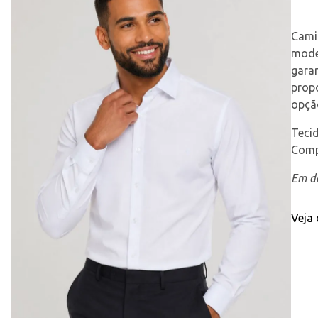
Cami
moder
garan
prop
opção
Tecid
Comp
Em de
Veja