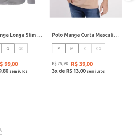
Camisa Manga Longa Slim Masculina CINZA
Polo Manga Curta Masculina MARROM
G
GG
P
M
G
GG
$
99
,
00
R$
39
,
00
R$
79
,
90
9
,
80
3
x de
R$
13
,
00
A