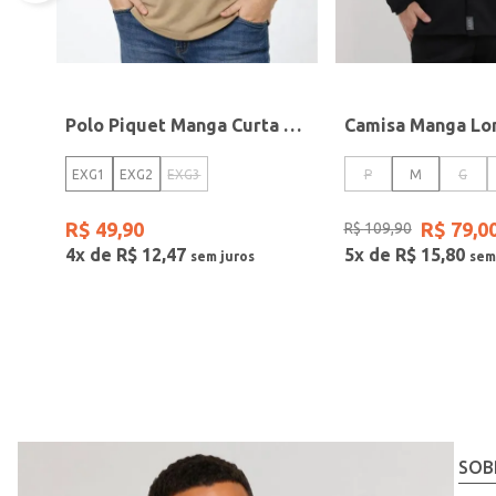
Polo Piquet Manga Curta Plus Size Masculina BEGE
EXG1
EXG2
EXG3
P
M
G
R$
49
,
90
R$
79
,
0
R$
109
,
90
4
x de
R$
12
,
47
5
x de
R$
15
,
80
SOB