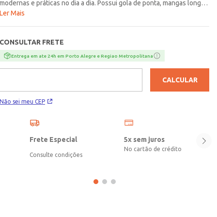
modernas e práticas no dia a dia. Possui gola de ponta, mangas longas
e fechamento frontal por botões de casa que garantem um visual
Ler Mais
clássico e elegante para diferentes combinações. O diferencial fica
por conta da modelagem regular, proporcionando um caimento
CONSULTAR FRETE
confortável e versátil para acompanhar diversos momentos da rotina
com muito estilo. Uma opção básica e moderna, ideal para criar looks
Entrega em ate 24h em Porto Alegre e Regiao Metropolitana
casuais e sofisticados para diferentes ocasiões!\n\nTecido: Tecido
Plano\nComposição: 92% poliéster, 08% elastano
CALCULAR
Não sei meu CEP
Frete Especial
5x sem juros
No cartão de crédito
Consulte condições