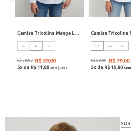
Camisa Tricoline Manga Longa Infantil Para Menina- BRANCO
4
6
8
12
14
16
R$
59
,
00
R$
79
,
00
R$
79
,
90
R$
99
,
90
5
x de
R$
11
,
80
5
x de
R$
15
,
80
SOB