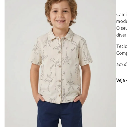
Camis
mode
O seu
diver
Teci
Comp
Em de
Veja