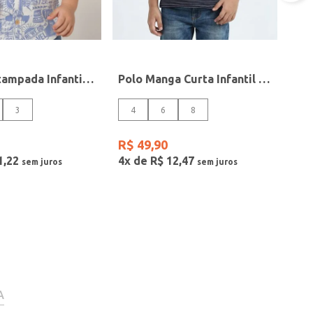
Camisa Estampada Infantil Para Menino - AZUL
Polo Manga Curta Infantil Para Menino - MARINHO
3
4
6
8
R$
49
,
90
1
,
22
4
x de
R$
12
,
47
A