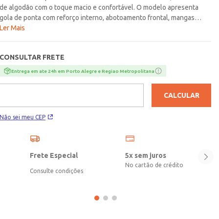
de algodão com o toque macio e confortável. O modelo apresenta
gola de ponta com reforço interno, abotoamento frontal, mangas
curtas e barra com acabamento simples. O seu diferencial fica por
Ler Mais
conta da estampa em toda a extensão da peça. A garantia de
versatilidade para os pequenos se divertirem!\n\nTecido: Meia
CONSULTAR FRETE
Malha\nComposição: 100% algodão
Entrega em ate 24h em Porto Alegre e Regiao Metropolitana
CALCULAR
Não sei meu CEP
Frete Especial
5x sem juros
No cartão de crédito
Consulte condições