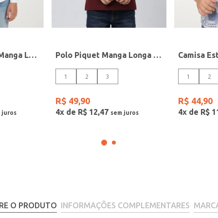
Camisa Tricoline Manga Longa Juvenil Para Menina- BRANCO
Polo Piquet Manga Longa Infantil Para Menino- BORDO
1
2
3
1
2
R$
49
,
90
R$
44
,
90
4
x de
R$
12
,
47
4
x de
R$
1
RE O PRODUTO
INFORMAÇÕES COMPLEMENTARES
MARC