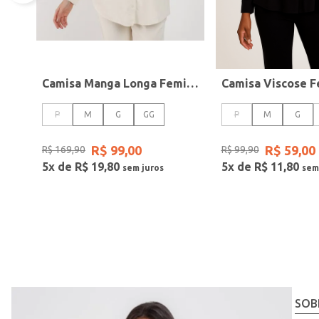
Camisa Manga Longa Feminina OFF WHITE
P
M
G
GG
P
M
G
R$
99
,
00
R$
59
,
00
R$
169
,
90
R$
99
,
90
5
x de
R$
19
,
80
5
x de
R$
11
,
80
SOB