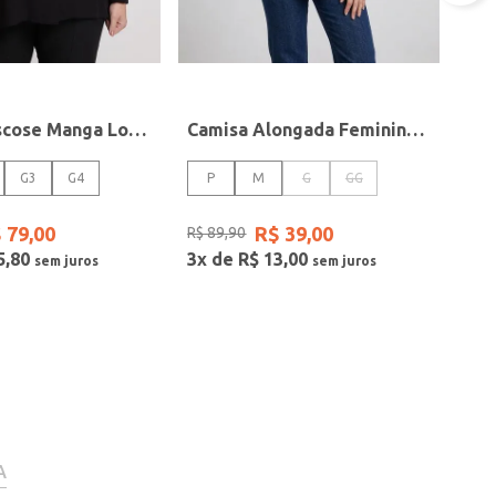
Camisa Viscose Manga Longa Plus Size Feminina PRETO
Camisa Alongada Feminina VERDE
G3
G4
P
M
G
GG
$
79
,
00
R$
39
,
00
R$
89
,
90
5
,
80
3
x de
R$
13
,
00
A