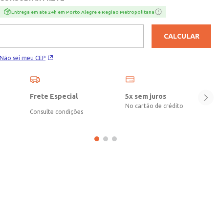
casuais ou mais formais.
Entrega em ate 24h em Porto Alegre e Regiao Metropolitana
CALCULAR
Não sei meu CEP
Frete Especial
5x sem juros
No cartão de crédito
Consulte condições