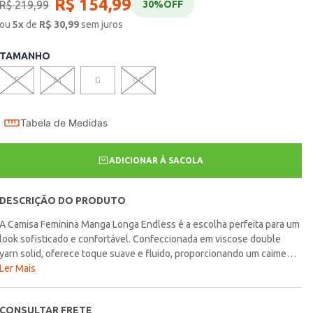
R$
154
,
99
R$
219
,
99
30%
OFF
ou
5
x
de
R$
30,99
sem juros
TAMANHO
P
M
G
GG
Tabela de Medidas
ADICIONAR À SACOLA
DESCRIÇÃO DO PRODUTO
A Camisa Feminina Manga Longa Endless é a escolha perfeita para um
look sofisticado e confortável. Confeccionada em viscose double
yarn solid, oferece toque suave e fluido, proporcionando um caimento
impecável. A abertura com botões confere praticidade e um detalhe
Ler Mais
de estilo, permitindo que você ajuste a peça conforme sua
preferência. Ideal para diversas ocasiões, essa camisa combina
CONSULTAR FRETE
versatilidade, elegância e conforto, sendo perfeita para compor looks