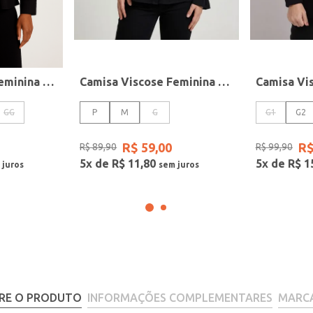
Camisa Viscose Feminina PRETO
Camisa Viscose Feminina PRETO
GG
P
M
G
G1
G2
R$
59
,
00
R
R$
89
,
90
R$
99
,
90
5
x de
R$
11
,
80
5
x de
R$
1
RE O PRODUTO
INFORMAÇÕES COMPLEMENTARES
MARC