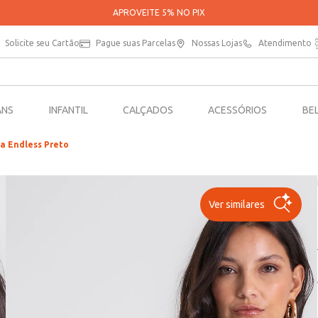
APROVEITE 5% NO PIX
Solicite seu Cartão
Pague suas Parcelas
Nossas Lojas
Atendimento
ANS
INFANTIL
CALÇADOS
ACESSÓRIOS
BE
a Endless Preto
Ver similares