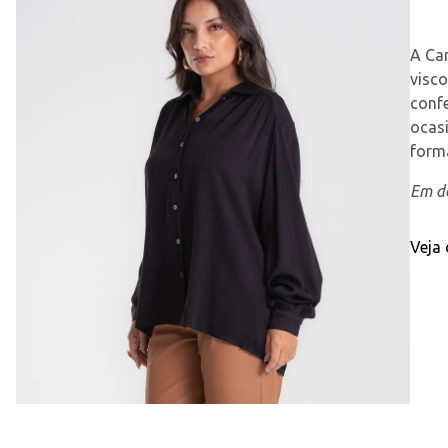
A Cam
visco
confe
ocasi
forma
Em de
Veja