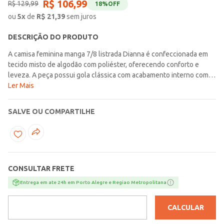
R$
106
,
99
R$
129
,
99
18%
OFF
ou
5
x
de
R$
21,39
sem juros
DESCRIÇÃO DO PRODUTO
A camisa feminina manga 7/8 listrada Dianna é confeccionada em
tecido misto de algodão com poliéster, oferecendo conforto e
leveza. A peça possui gola clássica com acabamento interno com
reforço para maior durabilidade, fechamento frontal por botões
Ler Mais
funcionais e Mangas 7/8 com punhos largos em sentido das listras
na horizontal, que trazem um toque criativo e único.O detalhe de
SALVE OU COMPARTILHE
barra arredondada com aberturas laterais garantem liberdade de
movimento, além de proporcionar usá-la de diversas formas
CONSULTAR FRETE
Entrega em ate 24h em Porto Alegre e Regiao Metropolitana
CALCULAR