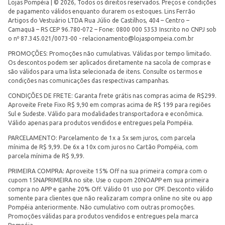
Lojas Pompéia | © 2026, Todos os direitos reservados. Preços e condições
de pagamento válidos enquanto durarem os estoques. Lins Ferrão
Artigos do Vestuário LTDA Rua Júlio de Castilhos, 404 – Centro –
Camaquã – RS CEP 96.780-072 – Fone: 0800 000 5353 Inscrito no CNPJ sob
o nº 87.345.021/0073-00 -
relacionamento@lojaspompeia.com.br
PROMOÇÕES: Promoções não cumulativas. Válidas por tempo limitado.
Os descontos podem ser aplicados diretamente na sacola de compras e
são válidos para uma lista selecionada de itens. Consulte os termos e
condições nas comunicações das respectivas campanhas.
CONDIÇÕES DE FRETE: Garanta frete grátis nas compras acima de R$299.
Aproveite Frete Fixo R$ 9,90 em compras acima de R$ 199 para regiões
Sul e Sudeste. Válido para modalidades transportadora e econômica.
Válido apenas para produtos vendidos e entregues pela Pompéia.
PARCELAMENTO: Parcelamento de 1x a 5x sem juros, com parcela
mínima de R$ 9,99. De 6x a 10x com juros no Cartão Pompéia, com
parcela mínima de R$ 9,99.
PRIMEIRA COMPRA: Aproveite 15% Off na sua primeira compra com o
cupom 15NAPRIMEIRA no site. Use o cupom 20NOAPP em sua primeira
compra no APP e ganhe 20% Off. Válido 01 uso por CPF. Desconto válido
somente para clientes que não realizaram compra online no site ou app
Pompéia anteriormente. Não cumulativo com outras promoções.
Promoções válidas para produtos vendidos e entregues pela marca