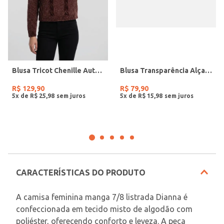
Blusa Tricot Chenille Autentique Feminina MARROM
Blusa Transparência Alça Feminina VERMELHO
R$
129
,
90
R$
79
,
90
5
x de
R$
25
,
98
5
x de
R$
15
,
98
CARACTERÍSTICAS DO PRODUTO
A camisa feminina manga 7/8 listrada Dianna é 
confeccionada em tecido misto de algodão com 
poliéster, oferecendo conforto e leveza. A peça 