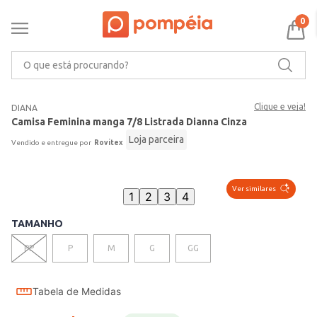
0
O que está procurando?
Clique e veja!
DIANA
Camisa Feminina manga 7/8 Listrada Dianna Cinza
Loja parceira
Rovitex
Ver similares
1
2
3
4
TAMANHO
PP
P
M
G
GG
Tabela de Medidas