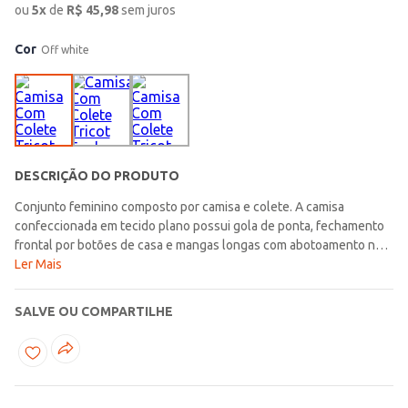
ou
5
x
de
R$
45,98
sem juros
Cor
Off white
DESCRIÇÃO DO PRODUTO
Conjunto feminino composto por camisa e colete. A camisa
confeccionada em tecido plano possui gola de ponta, fechamento
frontal por botões de casa e mangas longas com abotoamento nos
punhos, trazendo um visual clássico e versátil. O colete em tricot
Ler Mais
apresenta gola redonda, mangas cavadas e acabamentos em
pontos canelados que proporcionam um toque aconchegante e
SALVE OU COMPARTILHE
moderno ao look. O diferencial fica por conta da fenda frontal no
colete, que adiciona charme e personalidade à composição, ainda
acompanha cinto. Uma combinação perfeita para criar produções
sofisticadas e atuais em qualquer momento da rotina!\n\nTecido
Camisa: Tecido plano\nTecido Colete: Tricot\nComposição Camisa: