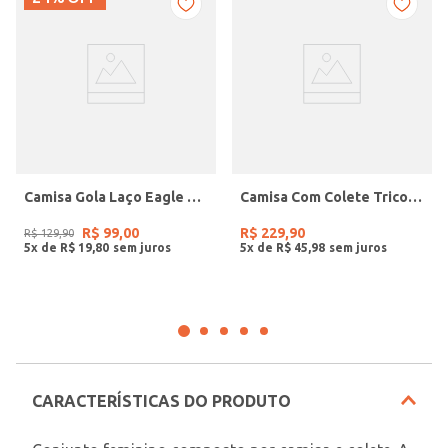
Camisa Gola Laço Eagle Rock Feminina OFF WHITE
Camisa Com Colete Tricot Eagle Rock Feminina VINHO
R$
99
,
00
R$
229
,
90
R$
129
,
90
5
x de
R$
19
,
80
5
x de
R$
45
,
98
CARACTERÍSTICAS DO PRODUTO