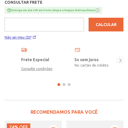
CONSULTAR FRETE
100% poliéster\nComposição Colete: 42% acrílico, 30% poliamida,
28% poliéster
Entrega em ate 24h em Porto Alegre e Regiao Metropolitana
CALCULAR
Não sei meu CEP
Frete Especial
5x sem juros
No cartão de crédito
Consulte condições
RECOMENDAMOS PARA VOCÊ
24%
OFF