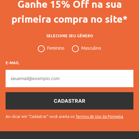
Ganhe 15% Off na sua
Código Completo
10101206795002
primeira compra no site*
Gênero
Feminino
Confecção
Convencional
SELECIONE SEU GÊNERO
Idade
Adulto
Feminino
Masculino
Manga
Longa
E-MAIL
Tecido
Tricot
E-
Cores
Off White
mail
Ao clicar em "Cadastrar" você aceita os
Termos de Uso da Pompéia