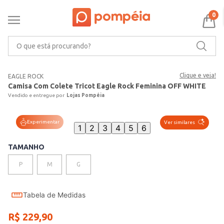
0
O que está procurando?
Clique e veja!
EAGLE ROCK
Camisa Com Colete Tricot Eagle Rock Feminina OFF WHITE
Lojas Pompéia
Experimentar
Ver similares
1
2
3
4
5
6
TAMANHO
P
M
G
Tabela de Medidas
R$
229
,
90