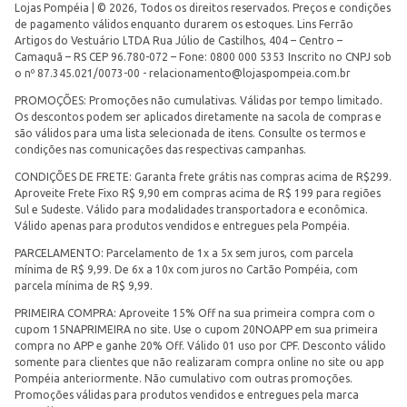
Lojas Pompéia | © 2026, Todos os direitos reservados. Preços e condições
de pagamento válidos enquanto durarem os estoques. Lins Ferrão
Artigos do Vestuário LTDA Rua Júlio de Castilhos, 404 – Centro –
Camaquã – RS CEP 96.780-072 – Fone: 0800 000 5353 Inscrito no CNPJ sob
o nº 87.345.021/0073-00 -
relacionamento@lojaspompeia.com.br
PROMOÇÕES: Promoções não cumulativas. Válidas por tempo limitado.
Os descontos podem ser aplicados diretamente na sacola de compras e
são válidos para uma lista selecionada de itens. Consulte os termos e
condições nas comunicações das respectivas campanhas.
CONDIÇÕES DE FRETE: Garanta frete grátis nas compras acima de R$299.
Aproveite Frete Fixo R$ 9,90 em compras acima de R$ 199 para regiões
Sul e Sudeste. Válido para modalidades transportadora e econômica.
Válido apenas para produtos vendidos e entregues pela Pompéia.
PARCELAMENTO: Parcelamento de 1x a 5x sem juros, com parcela
mínima de R$ 9,99. De 6x a 10x com juros no Cartão Pompéia, com
parcela mínima de R$ 9,99.
PRIMEIRA COMPRA: Aproveite 15% Off na sua primeira compra com o
cupom 15NAPRIMEIRA no site. Use o cupom 20NOAPP em sua primeira
compra no APP e ganhe 20% Off. Válido 01 uso por CPF. Desconto válido
somente para clientes que não realizaram compra online no site ou app
Pompéia anteriormente. Não cumulativo com outras promoções.
Promoções válidas para produtos vendidos e entregues pela marca