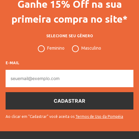
Ganhe 15% Off na sua
Gênero
Feminino
Confecção
Convencional
primeira compra no site*
Idade
Adulto
SELECIONE SEU GÊNERO
Tecido
Microfiba
Feminino
Masculino
Cores
Bege
E-MAIL
E-
mail
Ao clicar em "Cadastrar" você aceita os
Termos de Uso da Pompéia