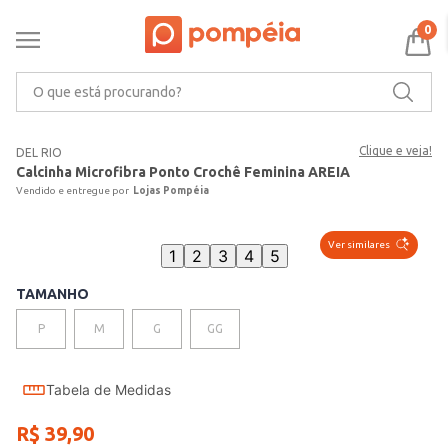
0
O que está procurando?
Clique e veja!
DEL RIO
Calcinha Microfibra Ponto Crochê Feminina AREIA
Lojas Pompéia
Ver similares
1
2
3
4
5
TAMANHO
P
M
G
GG
Tabela de Medidas
R$
39
,
90