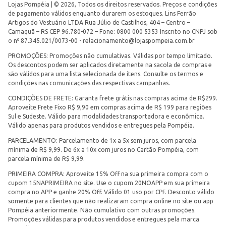
Lojas Pompéia | © 2026, Todos os direitos reservados. Preços e condições
de pagamento válidos enquanto durarem os estoques. Lins Ferrão
Artigos do Vestuário LTDA Rua Júlio de Castilhos, 404 – Centro –
Camaquã – RS CEP 96.780-072 – Fone: 0800 000 5353 Inscrito no CNPJ sob
o nº 87.345.021/0073-00 -
relacionamento@lojaspompeia.com.br
PROMOÇÕES: Promoções não cumulativas. Válidas por tempo limitado.
Os descontos podem ser aplicados diretamente na sacola de compras e
são válidos para uma lista selecionada de itens. Consulte os termos e
condições nas comunicações das respectivas campanhas.
CONDIÇÕES DE FRETE: Garanta frete grátis nas compras acima de R$299.
Aproveite Frete Fixo R$ 9,90 em compras acima de R$ 199 para regiões
Sul e Sudeste. Válido para modalidades transportadora e econômica.
Válido apenas para produtos vendidos e entregues pela Pompéia.
PARCELAMENTO: Parcelamento de 1x a 5x sem juros, com parcela
mínima de R$ 9,99. De 6x a 10x com juros no Cartão Pompéia, com
parcela mínima de R$ 9,99.
PRIMEIRA COMPRA: Aproveite 15% Off na sua primeira compra com o
cupom 15NAPRIMEIRA no site. Use o cupom 20NOAPP em sua primeira
compra no APP e ganhe 20% Off. Válido 01 uso por CPF. Desconto válido
somente para clientes que não realizaram compra online no site ou app
Pompéia anteriormente. Não cumulativo com outras promoções.
Promoções válidas para produtos vendidos e entregues pela marca