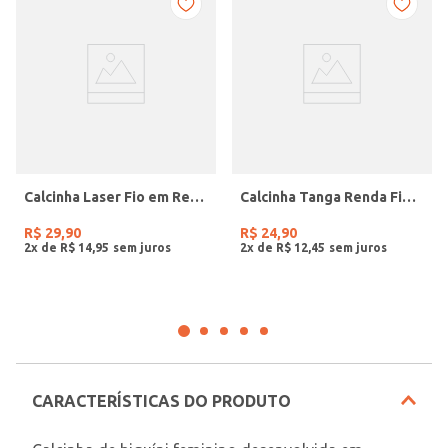
Calcinha Laser Fio em Renda Feminina VERMELHO
Calcinha Tanga Renda Fio Duplo Feminina TELHA
R$
29
,
90
R$
24
,
90
2
x de
R$
14
,
95
2
x de
R$
12
,
45
CARACTERÍSTICAS DO PRODUTO