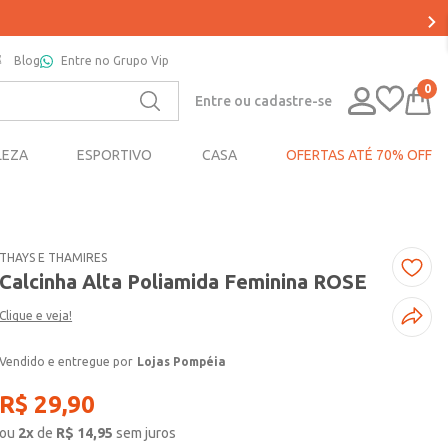
Blog
Entre no Grupo Vip
0
Entre ou cadastre-se
LEZA
ESPORTIVO
CASA
OFERTAS ATÉ 70% OFF
THAYS E THAMIRES
Calcinha Alta Poliamida Feminina ROSE
Clique e veja!
Lojas Pompéia
R$
29
,
90
ou
2
x
de
R$
14,95
sem juros