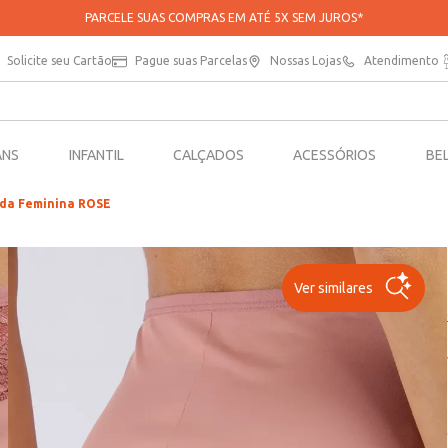
APROVEITE 20% OFF NA SUA PRIMEIRA COMPRA NO APP*
Solicite seu Cartão
Pague suas Parcelas
Nossas Lojas
Atendimento
ANS
INFANTIL
CALÇADOS
ACESSÓRIOS
BE
ida Feminina ROSE
Ver similares