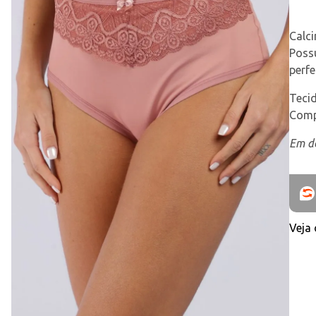
Calci
Possu
perfe
Tecid
Comp
Em de
Veja