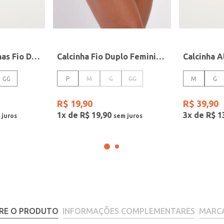
Kit com 02 Calcinhas Fio Duplo Feminina VERMELHO/PRETO
Calcinha Fio Duplo Feminina BRANCO
GG
P
M
G
GG
M
G
R$
19
,
90
R$
39
,
90
1
x de
R$
19
,
90
3
x de
R$
1
RE O PRODUTO
INFORMAÇÕES COMPLEMENTARES
MARC