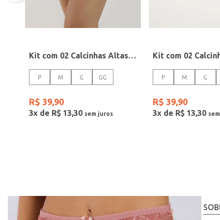
Kit com 02 Calcinhas Altas Feminino Rosa Pink/Rosa
P
M
G
GG
P
M
G
R$
39
,
90
R$
39
,
90
3
x de
R$
13
,
30
3
x de
R$
13
,
30
SOB