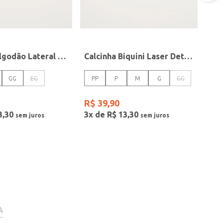
Calcinha Algodão Lateral Alta Feminina ROSE
Calcinha Biquíni Laser Detalhe Em Renda Feminina VERMELHO
GG
EG
PP
P
M
G
GG
R$
39
,
90
3
,
30
3
x de
R$
13
,
30
A