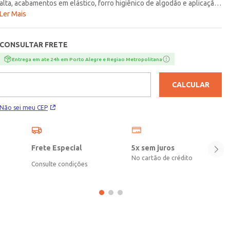
alta, acabamentos em elástico, forro higiênico de algodão e aplicação
de renda na parte frontal. A calcinha perfeita para transmitir
Ler Mais
conforto!\n\nTecido: Poliamida\nComposição: 85% poliamida, 15%
elastano
CONSULTAR FRETE
Entrega em ate 24h em Porto Alegre e Regiao Metropolitana
CALCULAR
Não sei meu CEP
Frete Especial
5x sem juros
No cartão de crédito
Consulte condições