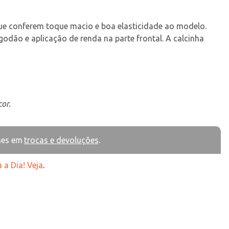
que conferem toque macio e boa elasticidade ao modelo. 
godão e aplicação de renda na parte frontal. A calcinha 
or.
hes em
trocas e devoluções
.
 a Dia! Veja
.