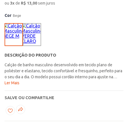
ou
3
x
de
R$
13,00
sem juros
Cor
Bege
DESCRIÇÃO DO PRODUTO
Calção de banho masculino desenvolvido em tecido plano de
poliéster e elastano, tecido confortável e fresquinho, perfeito para
o seu dia a dia. O modelo possui cordão interno para ajuste na
cintura, barra com acabamento simples e bolsos frontais e
Ler Mais
posterior funcionais. Apresenta diferencial de estampa tropical por
toda sua extensão, transmitindo um ar descontraído, vibrante e
SALVE OU COMPARTILHE
criativo ao seu visual. A opção ideal para curtir os dias de verão com
muito estilo e autenticidade!\n\nTecido: Plano\nComposição: 95%
poliéster, 05% elastano