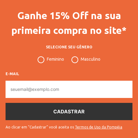
Vendido Por
Lojas Pompéia
Ganhe 15% Off na sua
Código Completo
10202305098202
Modelo
Calções
primeira compra no site*
Gênero
Masculino
SELECIONE SEU GÊNERO
Confecção
Convencional
Feminino
Masculino
Idade
Adulto
Cores
Bege
E-MAIL
E-
mail
Ao clicar em "Cadastrar" você aceita os
Termos de Uso da Pompéia