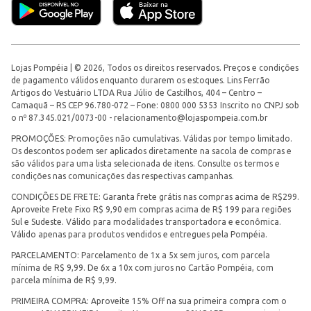
Lojas Pompéia | © 2026, Todos os direitos reservados. Preços e condições
de pagamento válidos enquanto durarem os estoques. Lins Ferrão
Artigos do Vestuário LTDA Rua Júlio de Castilhos, 404 – Centro –
Camaquã – RS CEP 96.780-072 – Fone: 0800 000 5353 Inscrito no CNPJ sob
o nº 87.345.021/0073-00 -
relacionamento@lojaspompeia.com.br
PROMOÇÕES: Promoções não cumulativas. Válidas por tempo limitado.
Os descontos podem ser aplicados diretamente na sacola de compras e
são válidos para uma lista selecionada de itens. Consulte os termos e
condições nas comunicações das respectivas campanhas.
CONDIÇÕES DE FRETE: Garanta frete grátis nas compras acima de R$299.
Aproveite Frete Fixo R$ 9,90 em compras acima de R$ 199 para regiões
Sul e Sudeste. Válido para modalidades transportadora e econômica.
Válido apenas para produtos vendidos e entregues pela Pompéia.
PARCELAMENTO: Parcelamento de 1x a 5x sem juros, com parcela
mínima de R$ 9,99. De 6x a 10x com juros no Cartão Pompéia, com
parcela mínima de R$ 9,99.
PRIMEIRA COMPRA: Aproveite 15% Off na sua primeira compra com o