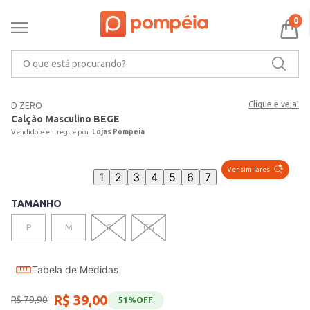
0
O que está procurando?
Clique e veja!
D ZERO
Calção Masculino BEGE
Lojas Pompéia
Ver similares
1
2
3
4
5
6
7
TAMANHO
P
M
G
GG
Tabela de Medidas
R$
39
,
00
R$
79
,
90
51%
OFF