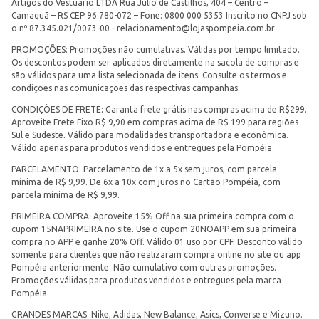
Artigos do Vestuário LTDA Rua Júlio de Castilhos, 404 – Centro –
Camaquã – RS CEP 96.780-072 – Fone: 0800 000 5353 Inscrito no CNPJ sob
o nº 87.345.021/0073-00 -
relacionamento@lojaspompeia.com.br
PROMOÇÕES: Promoções não cumulativas. Válidas por tempo limitado.
Os descontos podem ser aplicados diretamente na sacola de compras e
são válidos para uma lista selecionada de itens. Consulte os termos e
condições nas comunicações das respectivas campanhas.
CONDIÇÕES DE FRETE: Garanta frete grátis nas compras acima de R$299.
Aproveite Frete Fixo R$ 9,90 em compras acima de R$ 199 para regiões
Sul e Sudeste. Válido para modalidades transportadora e econômica.
Válido apenas para produtos vendidos e entregues pela Pompéia.
PARCELAMENTO: Parcelamento de 1x a 5x sem juros, com parcela
mínima de R$ 9,99. De 6x a 10x com juros no Cartão Pompéia, com
parcela mínima de R$ 9,99.
PRIMEIRA COMPRA: Aproveite 15% Off na sua primeira compra com o
cupom 15NAPRIMEIRA no site. Use o cupom 20NOAPP em sua primeira
compra no APP e ganhe 20% Off. Válido 01 uso por CPF. Desconto válido
somente para clientes que não realizaram compra online no site ou app
Pompéia anteriormente. Não cumulativo com outras promoções.
Promoções válidas para produtos vendidos e entregues pela marca
Pompéia.
GRANDES MARCAS: Nike, Adidas, New Balance, Asics, Converse e Mizuno.