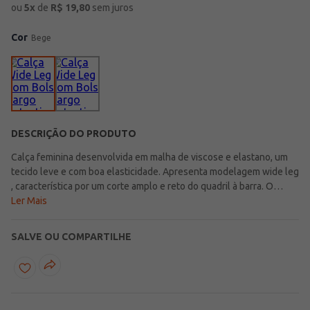
ou
5
x
de
R$
19,80
sem juros
Cor
Bege
DESCRIÇÃO DO PRODUTO
Calça feminina desenvolvida em malha de viscose e elastano, um
tecido leve e com boa elasticidade. Apresenta modelagem wide leg
, característica por um corte amplo e reto do quadril à barra. O
modelo possui cós elástico, bolsos frontais funcionais, bolsos
Ler Mais
frontais funcionais e barra com acabamento simples. O seu
diferencial fica por conta dos bolsos cargo que dão um toque de
SALVE OU COMPARTILHE
estilo ao modelo!\n\nTecido:Malha\nComposição: 97% viscose,
03% elastano