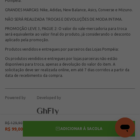
Pompéia.
GRANDES MARCAS: Nike, Adidas, New Balance, Asics, Converse e Mizuno.
NÃO SERÁ REALIZADA TROCAS E DEVOLUÇÕES DE MODA INTIMA.
PROMOÇÃO LEVE 3, PAGUE 2: O valor do vale-mercadoria para troca
será equivalente ao valor final do produto, já considerando o desconto
aplicado pela promoção.
Produtos vendidos e entregues por parceiros das Lojas Pompéia:
Os produtos vendidos e entregues por lojas parceiras não estão
disponíveis para troca, apenas a devolução do valor do item. A
solicitação deve ser realizada online, em até 7 dias corridos a partir da
data de recebimento da compra.
Powered by
Developed by
R$
129
,
90
ADICIONAR À SACOLA
R$
99
,
00