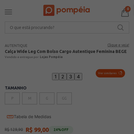
0
O que está procurando?
Clique e veja!
AUTENTIQUE
Calça Wide Leg Com Bolso Cargo Autentique Feminina BEGE
Lojas Pompéia
Ver similares
1
2
3
4
TAMANHO
P
M
G
GG
Tabela de Medidas
R$
99
,
00
R$
129
,
90
24%
OFF