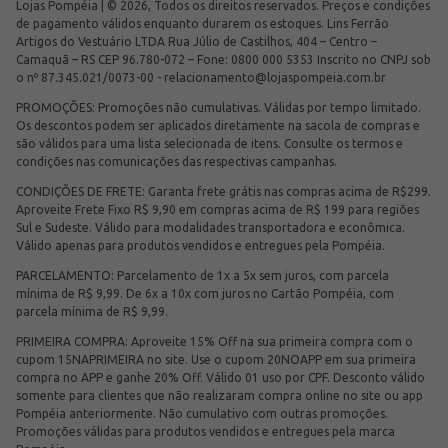
Lojas Pompéia | © 2026, Todos os direitos reservados. Preços e condições
de pagamento válidos enquanto durarem os estoques. Lins Ferrão
Artigos do Vestuário LTDA Rua Júlio de Castilhos, 404 – Centro –
Camaquã – RS CEP 96.780-072 – Fone: 0800 000 5353 Inscrito no CNPJ sob
o nº 87.345.021/0073-00 -
relacionamento@lojaspompeia.com.br
PROMOÇÕES: Promoções não cumulativas. Válidas por tempo limitado.
Os descontos podem ser aplicados diretamente na sacola de compras e
são válidos para uma lista selecionada de itens. Consulte os termos e
condições nas comunicações das respectivas campanhas.
CONDIÇÕES DE FRETE: Garanta frete grátis nas compras acima de R$299.
Aproveite Frete Fixo R$ 9,90 em compras acima de R$ 199 para regiões
Sul e Sudeste. Válido para modalidades transportadora e econômica.
Válido apenas para produtos vendidos e entregues pela Pompéia.
PARCELAMENTO: Parcelamento de 1x a 5x sem juros, com parcela
mínima de R$ 9,99. De 6x a 10x com juros no Cartão Pompéia, com
parcela mínima de R$ 9,99.
PRIMEIRA COMPRA: Aproveite 15% Off na sua primeira compra com o
cupom 15NAPRIMEIRA no site. Use o cupom 20NOAPP em sua primeira
compra no APP e ganhe 20% Off. Válido 01 uso por CPF. Desconto válido
somente para clientes que não realizaram compra online no site ou app
Pompéia anteriormente. Não cumulativo com outras promoções.
Promoções válidas para produtos vendidos e entregues pela marca