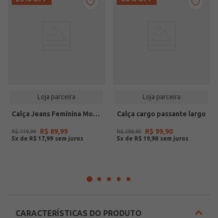
Loja parceira
Loja parceira
Calça Jeans Feminina Mom Rovitex Preto
Calça cargo passante largo
R$
89
,
99
R$
99
,
90
R$
119
,
99
R$
289
,
90
5
x de
R$
17
,
99
5
x de
R$
19
,
98
CARACTERÍSTICAS DO PRODUTO