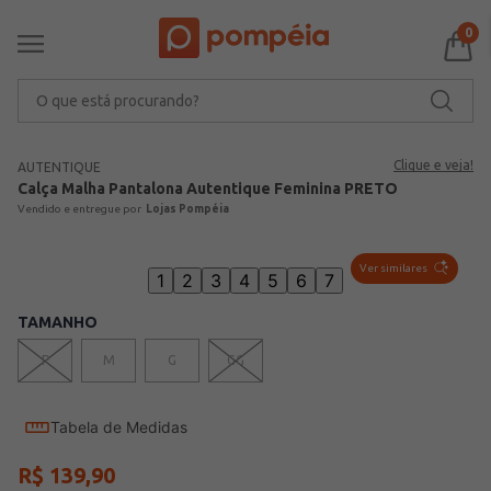
0
O que está procurando?
Clique e veja!
AUTENTIQUE
Calça Malha Pantalona Autentique Feminina PRETO
Lojas Pompéia
Ver similares
1
2
3
4
5
6
7
TAMANHO
P
M
G
GG
Tabela de Medidas
R$
139
,
90