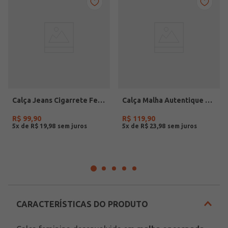
Calça Jeans Cigarrete Feminina AZUL
Calça Malha Autentique Feminina PRETO
R$
99
,
90
R$
119
,
90
5
x de
R$
19
,
98
5
x de
R$
23
,
98
CARACTERÍSTICAS DO PRODUTO