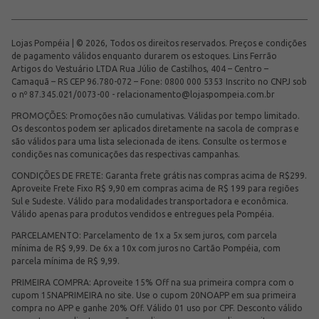
Lojas Pompéia | © 2026, Todos os direitos reservados. Preços e condições
de pagamento válidos enquanto durarem os estoques. Lins Ferrão
Artigos do Vestuário LTDA Rua Júlio de Castilhos, 404 – Centro –
Camaquã – RS CEP 96.780-072 – Fone: 0800 000 5353 Inscrito no CNPJ sob
o nº 87.345.021/0073-00 -
relacionamento@lojaspompeia.com.br
PROMOÇÕES: Promoções não cumulativas. Válidas por tempo limitado.
Os descontos podem ser aplicados diretamente na sacola de compras e
são válidos para uma lista selecionada de itens. Consulte os termos e
condições nas comunicações das respectivas campanhas.
CONDIÇÕES DE FRETE: Garanta frete grátis nas compras acima de R$299.
Aproveite Frete Fixo R$ 9,90 em compras acima de R$ 199 para regiões
Sul e Sudeste. Válido para modalidades transportadora e econômica.
Válido apenas para produtos vendidos e entregues pela Pompéia.
PARCELAMENTO: Parcelamento de 1x a 5x sem juros, com parcela
mínima de R$ 9,99. De 6x a 10x com juros no Cartão Pompéia, com
parcela mínima de R$ 9,99.
PRIMEIRA COMPRA: Aproveite 15% Off na sua primeira compra com o
cupom 15NAPRIMEIRA no site. Use o cupom 20NOAPP em sua primeira
compra no APP e ganhe 20% Off. Válido 01 uso por CPF. Desconto válido