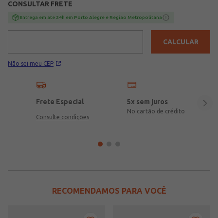
CONSULTAR FRETE
Encorpada\nComposição: 48% poliéster, 45% viscose, 07%
elastano
Entrega em ate 24h em Porto Alegre e Regiao Metropolitana
CALCULAR
Não sei meu CEP
Frete Especial
5x sem juros
No cartão de crédito
Consulte condições
RECOMENDAMOS PARA VOCÊ