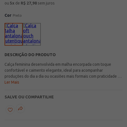
ou
5
x
de
R$
27,98
sem juros
Cor
Preto
DESCRIÇÃO DO PRODUTO
Calça feminina desenvolvida em malha encorpada com toque
confortável e caimento elegante, ideal para acompanhar
produções do dia a dia ou ocasiões mais formais com praticidade e
estilo. Possui modelagem pantalona, caracterizada pelas pernas
Ler Mais
amplas que proporcionam movimento e sofisticação ao visual.
Apresenta cós elástico, acabamentos simples e bolsos frontais
SALVE OU COMPARTILHE
funcionais que garantem ainda mais conforto no uso. O diferencial
fica por conta das costuras centrais, que trazem um toque
moderno e refinado para a peça. Uma opção versátil e elegante
para compor looks confortáveis e cheios de personalidade em
diferentes momentos da rotina!\n\nTecido: Malha