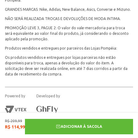
Pompéia.
GRANDES MARCAS: Nike, Adidas, New Balance, Asics, Converse e Mizuno.
NÃO SERÁ REALIZADA TROCAS E DEVOLUÇÕES DE MODA INTIMA.
PROMOÇÃO LEVE 3, PAGUE 2: O valor do vale-mercadoria para troca
será equivalente ao valor final do produto, já considerando o desconto
aplicado pela promoção.
Produtos vendidos e entregues por parceiros das Lojas Pompéia:
Os produtos vendidos e entregues por lojas parceiras não estão
disponíveis para troca, apenas a devolução do valor do item. A
solicitação deve ser realizada online, em até 7 dias corridos a partir da
data de recebimento da compra.
Powered by
Developed by
R$
209
,
99
ADICIONAR À SACOLA
R$
114
,
99