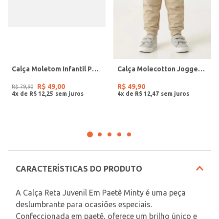
Calça Moletom Infantil Para Menino - MARROM
Calça Molecotton Jogger Infantil Para Menina- BEGE
R$
49
,
00
R$
49
,
90
R$
79
,
90
4
x de
R$
12
,
25
4
x de
R$
12
,
47
CARACTERÍSTICAS DO PRODUTO
A Calça Reta Juvenil Em Paetê Minty é uma peça 
deslumbrante para ocasiões especiais. 
Confeccionada em paetê, oferece um brilho único e 