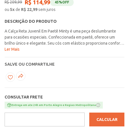
R$
114
,
99
R$
209
,
99
45%
OFF
ou
5
x
de
R$
22,99
sem juros
DESCRIÇÃO DO PRODUTO
A Calça Reta Juvenil Em Paetê Minty é uma peça deslumbrante
para ocasiões especiais. Confeccionada em paetê, oferece um
brilho único e elegante. Seu cós com elástico proporciona conforto
e ajuste perfeito. Com bolsos nas laterais da perna, adiciona um
Ler Mais
toque prático e estiloso. Além disso, é totalmente forrada para
garantir conforto e discrição. Ideal para criar looks sofisticados e
SALVE OU COMPARTILHE
cheios de glamour. Esta calça é a escolha perfeita para as jovens
que desejam se destacar com estilo e elegância.
CONSULTAR FRETE
Entrega em ate 24h em Porto Alegre e Regiao Metropolitana
CALCULAR