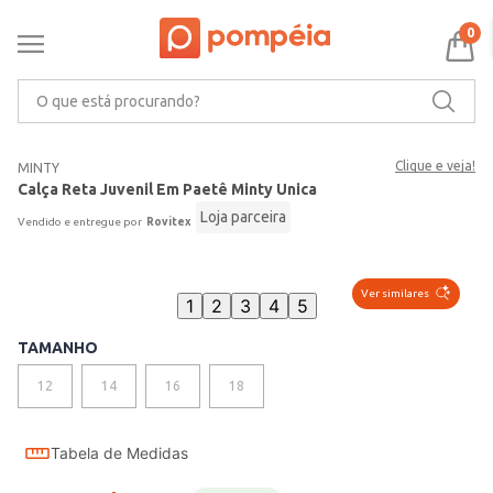
0
O que está procurando?
Clique e veja!
MINTY
Calça Reta Juvenil Em Paetê Minty Unica
Loja parceira
Rovitex
Ver similares
1
2
3
4
5
TAMANHO
12
14
16
18
Tabela de Medidas