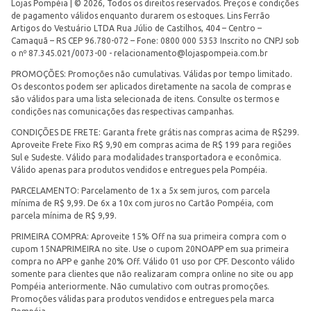
Lojas Pompéia | © 2026, Todos os direitos reservados. Preços e condições
de pagamento válidos enquanto durarem os estoques. Lins Ferrão
Artigos do Vestuário LTDA Rua Júlio de Castilhos, 404 – Centro –
Camaquã – RS CEP 96.780-072 – Fone: 0800 000 5353 Inscrito no CNPJ sob
o nº 87.345.021/0073-00 -
relacionamento@lojaspompeia.com.br
PROMOÇÕES: Promoções não cumulativas. Válidas por tempo limitado.
Os descontos podem ser aplicados diretamente na sacola de compras e
são válidos para uma lista selecionada de itens. Consulte os termos e
condições nas comunicações das respectivas campanhas.
CONDIÇÕES DE FRETE: Garanta frete grátis nas compras acima de R$299.
Aproveite Frete Fixo R$ 9,90 em compras acima de R$ 199 para regiões
Sul e Sudeste. Válido para modalidades transportadora e econômica.
Válido apenas para produtos vendidos e entregues pela Pompéia.
PARCELAMENTO: Parcelamento de 1x a 5x sem juros, com parcela
mínima de R$ 9,99. De 6x a 10x com juros no Cartão Pompéia, com
parcela mínima de R$ 9,99.
PRIMEIRA COMPRA: Aproveite 15% Off na sua primeira compra com o
cupom 15NAPRIMEIRA no site. Use o cupom 20NOAPP em sua primeira
compra no APP e ganhe 20% Off. Válido 01 uso por CPF. Desconto válido
somente para clientes que não realizaram compra online no site ou app
Pompéia anteriormente. Não cumulativo com outras promoções.
Promoções válidas para produtos vendidos e entregues pela marca