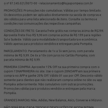
o nº 87.345.021/0073-00 -
relacionamento@lojaspompeia.com.br
PROMOÇÕES: Promoções não cumulativas. Válidas por tempo limitado.
Os descontos podem ser aplicados diretamente na sacola de compras e
são válidos para uma lista selecionada de itens. Consulte os termos e
condições nas comunicações das respectivas campanhas.
CONDIÇÕES DE FRETE: Garanta frete grátis nas compras acima de R$299.
Aproveite Frete Fixo R$ 9,90 em compras acima de R$ 199 para regiões
Sul e Sudeste. Válido para modalidades transportadora e econômica.
Válido apenas para produtos vendidos e entregues pela Pompéia.
PARCELAMENTO: Parcelamento de 1x a 5x sem juros, com parcela
mínima de R$ 9,99. De 6x a 10x com juros no Cartão Pompéia, com
parcela mínima de R$ 9,99.
PRIMEIRA COMPRA: Aproveite 15% Off na sua primeira compra com o
cupom 15NAPRIMEIRA no site. Use o cupom 20NOAPP em sua primeira
compra no APP e ganhe 20% Off. Válido 01 uso por CPF. Desconto válido
somente para clientes que não realizaram compra online no site ou app
Pompéia anteriormente. Não cumulativo com outras promoções.
Promoções válidas para produtos vendidos e entregues pela marca
Pompéia.
GRANDES MARCAS: Nike, Adidas, New Balance, Asics, Converse e Mizuno.
NÃO SERÁ REALIZADA TROCAS E DEVOLUÇÕES DE MODA INTIMA.