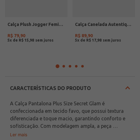
Calça Plush Jogger Feminina BORDO
Calça Canelada Autentique Feminina VINHO
R$
79
,
90
R$
89
,
90
5
x de
R$
15
,
98
5
x de
R$
17
,
98
CARACTERÍSTICAS DO PRODUTO
A Calça Pantalona Plus Size Secret Glam é 
confeccionada em tecido favo, que possui textura 
diferenciada e toque macio, garantindo conforto e 
sofisticação. Com modelagem ampla, a peça 
valoriza a silhueta e oferece leveza e movimento ao 
Ler mais
Em decorrência do uso do flash, as peças podem 