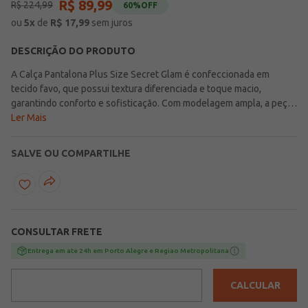
R$
89
,
99
R$
224
,
99
60%
OFF
ou
5
x
de
R$
17,99
sem juros
DESCRIÇÃO DO PRODUTO
A Calça Pantalona Plus Size Secret Glam é confeccionada em
tecido favo, que possui textura diferenciada e toque macio,
garantindo conforto e sofisticação. Com modelagem ampla, a peça
valoriza a silhueta e oferece leveza e movimento ao caminhar. Ideal
Ler Mais
para compor looks modernos e elegantes, é perfeita para diversas
ocasiões, unindo estilo e praticidade no dia a dia da mulher plus
SALVE OU COMPARTILHE
size.
CONSULTAR FRETE
Entrega em ate 24h em Porto Alegre e Regiao Metropolitana
CALCULAR