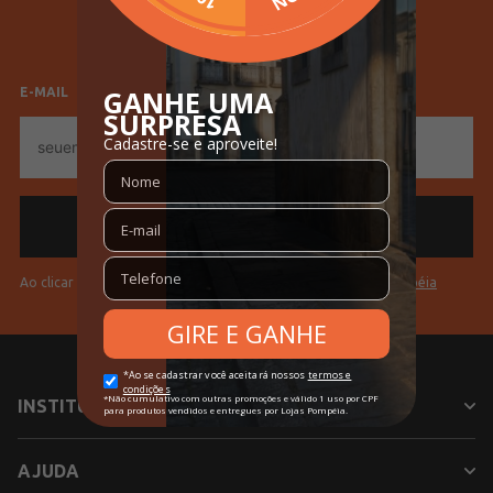
Feminino
Masculino
E-MAIL
E-
mail
Ao clicar em "Cadastrar" você aceita os
Termos de Uso da Pompéia
INSTITUCIONAL
AJUDA