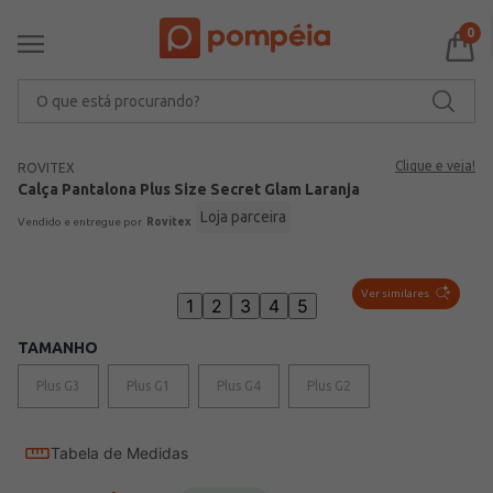
0
O que está procurando?
Clique e veja!
ROVITEX
Calça Pantalona Plus Size Secret Glam Laranja
Loja parceira
Rovitex
Ver similares
1
2
3
4
5
TAMANHO
Plus G3
Plus G1
Plus G4
Plus G2
Tabela de Medidas