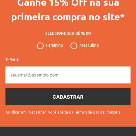
Ganhe 15% Off na sua
Gênero
Masculino
primeira compra no site*
Confecção
Plus Size
SELECIONE SEU GÊNERO
Idade
Adulto
Feminino
Masculino
Tecido
Moletom
Cores
Cinza
E-MAIL
E-
mail
Ao clicar em "Cadastrar" você aceita os
Termos de Uso da Pompéia