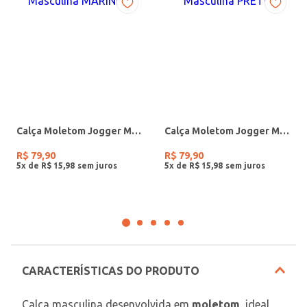
Calça Moletom Jogger Masculina MARINHO
Calça Moletom Jogger Masculina PRETO
R$
79
,
90
R$
79
,
90
5
x de
R$
15
,
98
5
x de
R$
15
,
98
CARACTERÍSTICAS DO PRODUTO
Calça masculina desenvolvida em 
moletom
, ideal 