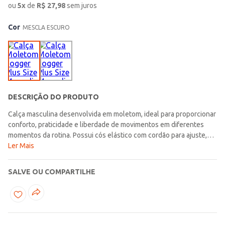
ou
5
x
de
R$
27,98
sem juros
Cor
MESCLA ESCURO
DESCRIÇÃO DO PRODUTO
Calça masculina desenvolvida em moletom, ideal para proporcionar
conforto, praticidade e liberdade de movimentos em diferentes
momentos da rotina. Possui cós elástico com cordão para ajuste,
bolsos frontais e posterior funcionais, modelagem jogger e
Ler Mais
acabamentos simples, reunindo detalhes que favorecem o vestir e
tornam a peça ainda mais versátil para o dia a dia. Seu visual básico
SALVE OU COMPARTILHE
facilita as combinações e faz dela uma ótima escolha para
composições casuais com bem-estar e funcionalidade. Uma opção
confortável para acompanhar a rotina com leveza, estilo e
praticidade!\n\nTecido: Moletom\nComposição: 100% poliéster