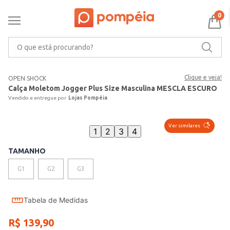
0
O que está procurando?
Clique e veja!
OPEN SHOCK
Calça Moletom Jogger Plus Size Masculina MESCLA ESCURO
Lojas Pompéia
Ver similares
1
2
3
4
TAMANHO
G1
G2
G3
Tabela de Medidas
R$
139
,
90