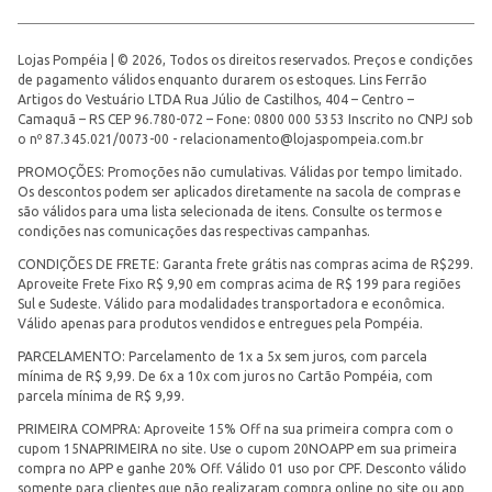
Lojas Pompéia | © 2026, Todos os direitos reservados. Preços e condições
de pagamento válidos enquanto durarem os estoques. Lins Ferrão
Artigos do Vestuário LTDA Rua Júlio de Castilhos, 404 – Centro –
Camaquã – RS CEP 96.780-072 – Fone: 0800 000 5353 Inscrito no CNPJ sob
o nº 87.345.021/0073-00 -
relacionamento@lojaspompeia.com.br
PROMOÇÕES: Promoções não cumulativas. Válidas por tempo limitado.
Os descontos podem ser aplicados diretamente na sacola de compras e
são válidos para uma lista selecionada de itens. Consulte os termos e
condições nas comunicações das respectivas campanhas.
CONDIÇÕES DE FRETE: Garanta frete grátis nas compras acima de R$299.
Aproveite Frete Fixo R$ 9,90 em compras acima de R$ 199 para regiões
Sul e Sudeste. Válido para modalidades transportadora e econômica.
Válido apenas para produtos vendidos e entregues pela Pompéia.
PARCELAMENTO: Parcelamento de 1x a 5x sem juros, com parcela
mínima de R$ 9,99. De 6x a 10x com juros no Cartão Pompéia, com
parcela mínima de R$ 9,99.
PRIMEIRA COMPRA: Aproveite 15% Off na sua primeira compra com o
cupom 15NAPRIMEIRA no site. Use o cupom 20NOAPP em sua primeira
compra no APP e ganhe 20% Off. Válido 01 uso por CPF. Desconto válido
somente para clientes que não realizaram compra online no site ou app