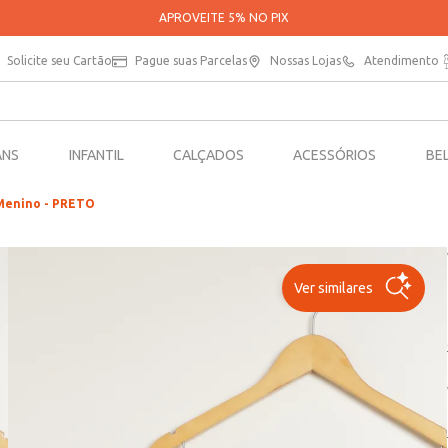
PARCELE SUAS COMPRAS EM ATÉ 5X SEM JUROS*
Solicite seu Cartão
Pague suas Parcelas
Nossas Lojas
Atendimento
ANS
INFANTIL
CALÇADOS
ACESSÓRIOS
BE
 Menino - PRETO
Ver similares