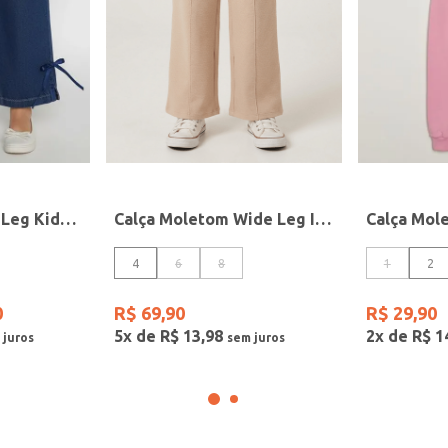
Calça Jeans Wide Leg Kid+ infantil Para Menina - AZUL
Calça Moletom Wide Leg Infantil Para Menina- BEGE
4
6
8
1
2
0
R$
69
,
90
R$
29
,
90
5
x de
R$
13
,
98
2
x de
R$
1