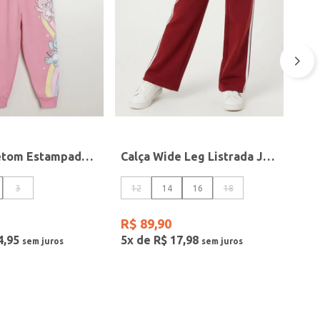
Calça Moletom Estampada Infantil Para Menina- ROSA
Calça Wide Leg Listrada Juvenil Para Menina - BORDO
3
12
14
16
18
R$
89
,
90
4
,
95
5
x de
R$
17
,
98