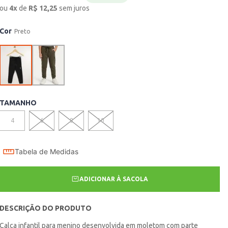
ou
4
x
de
R$
12,25
sem juros
Cor
Preto
TAMANHO
4
6
8
10
Tabela de Medidas
ADICIONAR À SACOLA
DESCRIÇÃO DO PRODUTO
Calça infantil para menino desenvolvida em moletom com parte