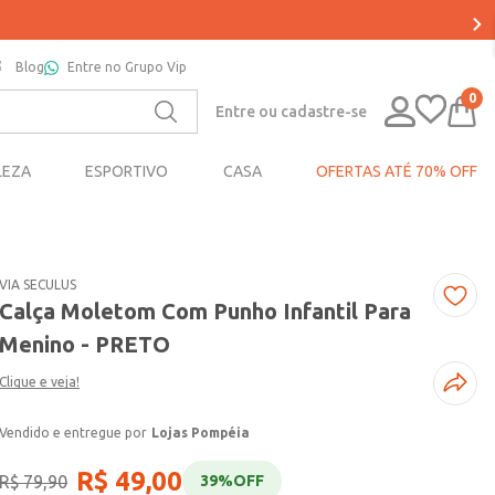
Blog
Entre no Grupo Vip
0
Entre ou cadastre-se
LEZA
ESPORTIVO
CASA
OFERTAS ATÉ 70% OFF
VIA SECULUS
Calça Moletom Com Punho Infantil Para
Menino - PRETO
Clique e veja!
Lojas Pompéia
R$
49
,
00
R$
79
,
90
39%
OFF