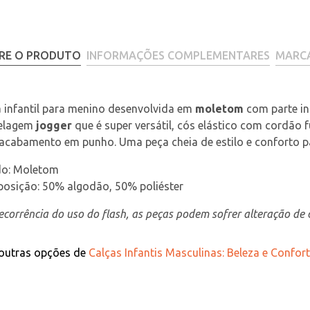
RE O PRODUTO
INFORMAÇÕES COMPLEMENTARES
MARC
 infantil para menino desenvolvida em 
moletom
 com parte in
lagem 
jogger
 que é super versátil, cós elástico com cordão f
acabamento em punho. Uma peça cheia de estilo e conforto p
do: Moletom
osição: 50% algodão, 50% poliéster
corrência do uso do flash, as peças podem sofrer alteração de c
 outras opções de
Calças Infantis Masculinas: Beleza e Confo