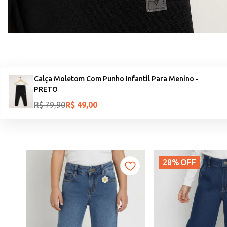
Calça Moletom Com Punho Infantil Para Menino -
PRETO
R$
79
,
90
R$
49
,
00
28%
OFF