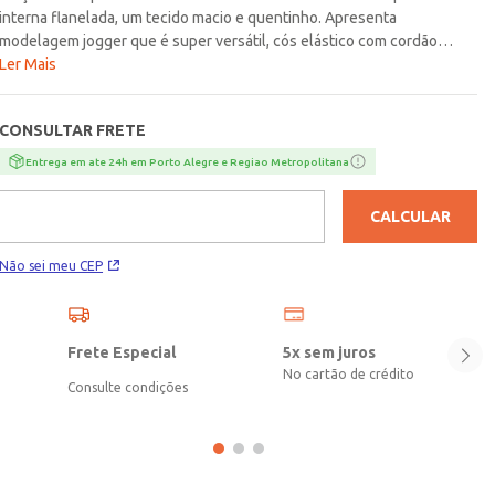
interna flanelada, um tecido macio e quentinho. Apresenta
modelagem jogger que é super versátil, cós elástico com cordão
funcional para ajuste, bolsos frontais funcionais e barra com
Ler Mais
acabamento em punho. Uma peça cheia de estilo e conforto para os
pequenos!\n\nTecido: Moletom\nComposição: 50% algodão, 50%
CONSULTAR FRETE
poliéster
Entrega em ate 24h em Porto Alegre e Regiao Metropolitana
CALCULAR
Não sei meu CEP
Frete Especial
5x sem juros
No cartão de crédito
Consulte condições