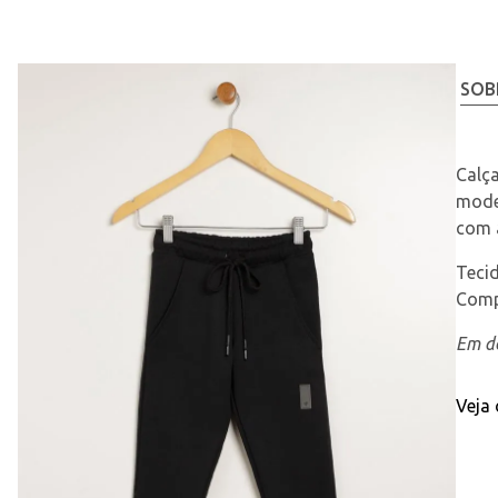
SOB
Calça
mode
com 
Teci
Comp
Em de
Veja