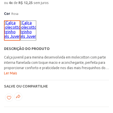
ou
4
x
de
R$
12,25
sem juros
Cor
Rosa
DESCRIÇÃO DO PRODUTO
Calça juvenil para menina desenvolvida em molecotton com parte
interna flanelada com toque macio e aconchegante, perfeita para
proporcionar conforto e praticidade nos dias mais fresquinhos do
dia a dia. Possui cós elástico, cintura alta e caimento ajustado que
Ler Mais
garantem melhor ajuste ao corpo e liberdade de movimentos
durante o uso. O acabamento em pézinho traz ainda mais conforto
SALVE OU COMPARTILHE
e ajuda a manter a peça bem ajustada, tornando-a ideal para
diferentes combinações da rotina. Uma opção confortável e
versátil, perfeita para compor looks modernos e aconchegantes
para diversas ocasiões do dia a dia!\n\nTecido:
Molecotton\nComposição: 47% algodão, 47% poliéster, 06%