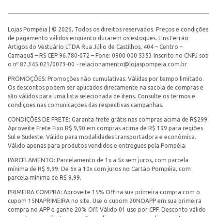
Lojas Pompéia | © 2026, Todos os direitos reservados. Preços e condições
de pagamento válidos enquanto durarem os estoques. Lins Ferrão
Artigos do Vestuário LTDA Rua Júlio de Castilhos, 404 – Centro –
Camaquã – RS CEP 96.780-072 – Fone: 0800 000 5353 Inscrito no CNPJ sob
o nº 87.345.021/0073-00 -
relacionamento@lojaspompeia.com.br
PROMOÇÕES: Promoções não cumulativas. Válidas por tempo limitado.
Os descontos podem ser aplicados diretamente na sacola de compras e
são válidos para uma lista selecionada de itens. Consulte os termos e
condições nas comunicações das respectivas campanhas.
CONDIÇÕES DE FRETE: Garanta frete grátis nas compras acima de R$299.
Aproveite Frete Fixo R$ 9,90 em compras acima de R$ 199 para regiões
Sul e Sudeste. Válido para modalidades transportadora e econômica.
Válido apenas para produtos vendidos e entregues pela Pompéia.
PARCELAMENTO: Parcelamento de 1x a 5x sem juros, com parcela
mínima de R$ 9,99. De 6x a 10x com juros no Cartão Pompéia, com
parcela mínima de R$ 9,99.
PRIMEIRA COMPRA: Aproveite 15% Off na sua primeira compra com o
cupom 15NAPRIMEIRA no site. Use o cupom 20NOAPP em sua primeira
compra no APP e ganhe 20% Off. Válido 01 uso por CPF. Desconto válido