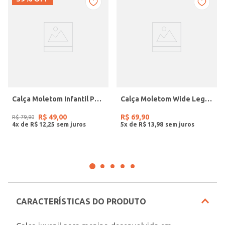
Calça Moletom Infantil Para Menino - MARROM
Calça Moletom Wide Leg Infantil Para Menina- BEGE
R$
49
,
00
R$
69
,
90
R$
79
,
90
4
x de
R$
12
,
25
5
x de
R$
13
,
98
CARACTERÍSTICAS DO PRODUTO