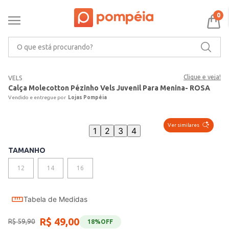
0
O que está procurando?
Clique e veja!
VELS
Calça Molecotton Pézinho Vels Juvenil Para Menina- ROSA
Lojas Pompéia
Ver similares
1
2
3
4
TAMANHO
12
14
16
Tabela de Medidas
R$
49
,
00
R$
59
,
90
18%
OFF