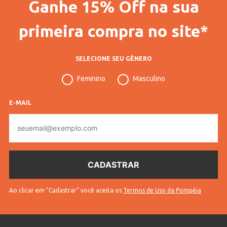
Ganhe 15% Off na sua
Gênero
Feminino
primeira compra no site*
Idade
Juvenil
Tecido
Cotton
SELECIONE SEU GÊNERO
Cores
Rosa
Feminino
Masculino
E-MAIL
E-
mail
Ao clicar em "Cadastrar" você aceita os
Termos de Uso da Pompéia