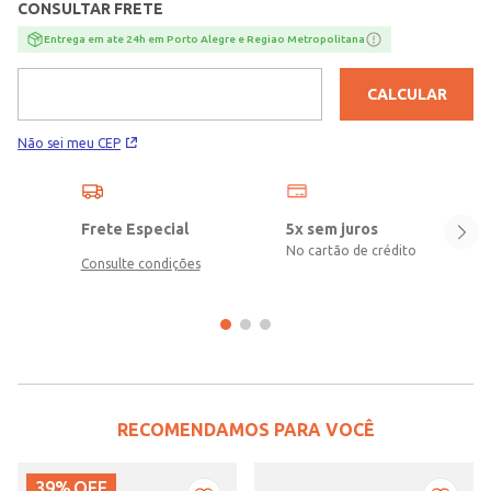
CONSULTAR FRETE
elastano
Entrega em ate 24h em Porto Alegre e Regiao Metropolitana
CALCULAR
Não sei meu CEP
Frete Especial
5x sem juros
No cartão de crédito
Consulte condições
RECOMENDAMOS PARA VOCÊ
39%
OFF