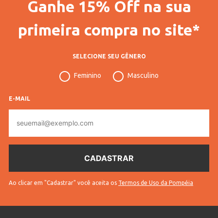
Ganhe 15% Off na sua
Fitness
Fitness
Vendido Por
Lojas Pompéia
primeira compra no site*
Código Completo
10206906661303
SELECIONE SEU GÊNERO
Gênero
Masculino
Feminino
Masculino
Confecção
Convencional
Idade
Adulto
E-MAIL
E-
Tecido
Malha
mail
Cores
Cinza
Ao clicar em "Cadastrar" você aceita os
Termos de Uso da Pompéia