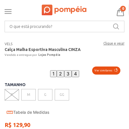
0
O que está procurando?
Clique e veja!
VELS
Calça Malha Esportiva Masculina CINZA
Lojas Pompéia
Ver similares
1
2
3
4
TAMANHO
P
M
G
GG
Tabela de Medidas
R$
129
,
90