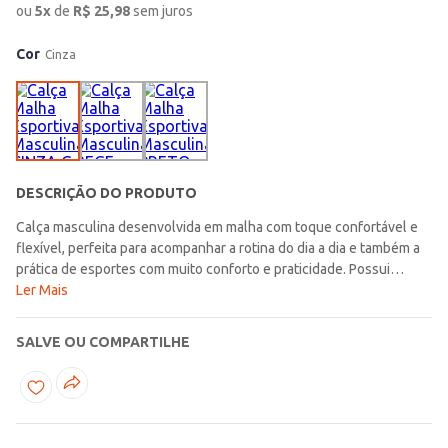
ou
5
x
de
R$
25,98
sem juros
Cor
Cinza
DESCRIÇÃO DO PRODUTO
Calça masculina desenvolvida em malha com toque confortável e
flexível, perfeita para acompanhar a rotina do dia a dia e também a
prática de esportes com muito conforto e praticidade. Possui
modelagem reta, cós elástico, acabamentos simples e bolsos
Ler Mais
frontais e posterior funcionais que garantem liberdade de
movimentos e comodidade durante o uso. Sua composição com
SALVE OU COMPARTILHE
elastano proporciona melhor ajuste ao corpo e mais conforto para
diferentes atividades. Uma opção versátil e moderna, ideal para
compor looks esportivos e casuais com muito estilo e
funcionalidade!\n\nTecido: Malha\nComposição: 97% poliéster,
03% elastano