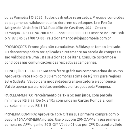
Lojas Pompéia | © 2026, Todos os direitos reservados. Preços e condições
de pagamento válidos enquanto durarem os estoques. Lins Ferrão
Artigos do Vestuário LTDA Rua Júlio de Castilhos, 404 – Centro –
Camaquã – RS CEP 96.780-072 – Fone: 0800 000 5353 Inscrito no CNPJ sob
o nº 87.345.021/0073-00 -
relacionamento@lojaspompeia.com.br
PROMOÇÕES: Promoções não cumulativas. Válidas por tempo limitado.
Os descontos podem ser aplicados diretamente na sacola de compras e
são válidos para uma lista selecionada de itens. Consulte os termos e
condições nas comunicações das respectivas campanhas.
CONDIÇÕES DE FRETE: Garanta frete grátis nas compras acima de R$299.
Aproveite Frete Fixo R$ 9,90 em compras acima de R$ 199 para regiões
Sul e Sudeste. Válido para modalidades transportadora e econômica.
Válido apenas para produtos vendidos e entregues pela Pompéia.
PARCELAMENTO: Parcelamento de 1x a 5x sem juros, com parcela
mínima de R$ 9,99. De 6x a 10x com juros no Cartão Pompéia, com
parcela mínima de R$ 9,99.
PRIMEIRA COMPRA: Aproveite 15% Off na sua primeira compra com o
cupom 15NAPRIMEIRA no site. Use o cupom 20NOAPP em sua primeira
compra no APP e ganhe 20% Off. Válido 01 uso por CPF. Desconto válido