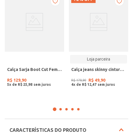
Loja parceira
Calça Sarja Boot Cut Feminina PRETO
Calça jeans skinny cintura média
R$
129
,
90
R$
49
,
90
R$
179
,
90
5
x de
R$
25
,
98
4
x de
R$
12
,
47
CARACTERÍSTICAS DO PRODUTO