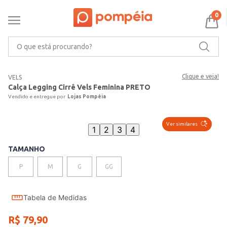
0
O que está procurando?
Clique e veja!
VELS
Calça Legging Cirrê Vels Feminina PRETO
Lojas Pompéia
Ver similares
1
2
3
4
TAMANHO
P
M
G
GG
Tabela de Medidas
R$
79
,
90