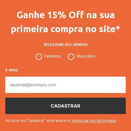
Código Pompéia
61770
Ganhe 15% Off na sua
Código Completo
10102906177002
Gênero
Feminino
primeira compra no site*
Confecção
Convencional
SELECIONE SEU GÊNERO
Idade
Adulto
Feminino
Masculino
Tecido
Cirrê
Cores
Preto
E-MAIL
E-
mail
Ao clicar em "Cadastrar" você aceita os
Termos de Uso da Pompéia