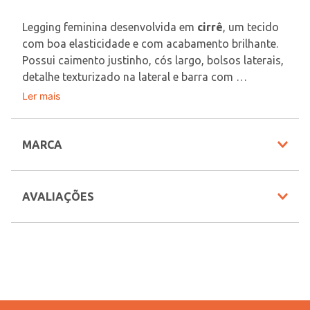
Legging feminina desenvolvida em 
cirrê
, um tecido 
com boa elasticidade e com acabamento brilhante. 
Possui caimento justinho, cós largo, bolsos laterais, 
detalhe texturizado na lateral e barra com 
acabamento simples. Prática e estilosa, a legging 
Ler mais
Tecido: Cirrê
que garante liberdade de movimento e combina 
Composição: 92% poliéster, 08% elastano
com qualquer ocasião!
MARCA
Em decorrência do uso do flash, as peças podem 
sofrer alteração de cor.
AVALIAÇÕES
Veja outras opções de
Calças Femininas: Diversidade
de Modelos para Você! Veja
.
INFORMAÇÕES COMPLEMENTARES
Modelo
Legging