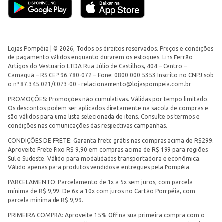
Lojas Pompéia | © 2026, Todos os direitos reservados. Preços e condições
de pagamento válidos enquanto durarem os estoques. Lins Ferrão
Artigos do Vestuário LTDA Rua Júlio de Castilhos, 404 – Centro –
Camaquã – RS CEP 96.780-072 – Fone: 0800 000 5353 Inscrito no CNPJ sob
o nº 87.345.021/0073-00 -
relacionamento@lojaspompeia.com.br
PROMOÇÕES: Promoções não cumulativas. Válidas por tempo limitado.
Os descontos podem ser aplicados diretamente na sacola de compras e
são válidos para uma lista selecionada de itens. Consulte os termos e
condições nas comunicações das respectivas campanhas.
CONDIÇÕES DE FRETE: Garanta frete grátis nas compras acima de R$299.
Aproveite Frete Fixo R$ 9,90 em compras acima de R$ 199 para regiões
Sul e Sudeste. Válido para modalidades transportadora e econômica.
Válido apenas para produtos vendidos e entregues pela Pompéia.
PARCELAMENTO: Parcelamento de 1x a 5x sem juros, com parcela
mínima de R$ 9,99. De 6x a 10x com juros no Cartão Pompéia, com
parcela mínima de R$ 9,99.
PRIMEIRA COMPRA: Aproveite 15% Off na sua primeira compra com o