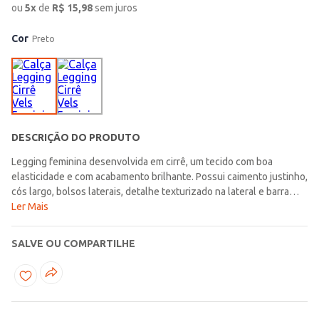
ou
5
x
de
R$
15,98
sem juros
Cor
Preto
DESCRIÇÃO DO PRODUTO
Legging feminina desenvolvida em cirrê, um tecido com boa
elasticidade e com acabamento brilhante. Possui caimento justinho,
cós largo, bolsos laterais, detalhe texturizado na lateral e barra
com acabamento simples. Prática e estilosa, a legging que garante
Ler Mais
liberdade de movimento e combina com qualquer
ocasião!\n\nTecido: Cirrê\nComposição: 92% poliéster, 08%
SALVE OU COMPARTILHE
elastano