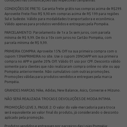
condições nas comunicações das respectivas campanhas.
CONDIÇÕES DE FRETE: Garanta frete grátis nas compras acima de R$299.
Aproveite Frete Fixo R$ 9,90 em compras acima de R$ 199 para regiões
Sul e Sudeste. Válido para modalidades transportadora e econômica.
Válido apenas para produtos vendidos e entregues pela Pompéia.
PARCELAMENTO: Parcelamento de 1x a 5x sem juros, com parcela
mínima de R$ 9,99. De 6x a 10x com juros no Cartão Pompéia, com
parcela mínima de R$ 9,99.
PRIMEIRA COMPRA: Aproveite 15% Off na sua primeira compra com o
cupom 15NAPRIMEIRA no site. Use o cupom 20NOAPP em sua primeira
compra no APP e ganhe 20% Off. Válido 01 uso por CPF. Desconto válido
somente para clientes que não realizaram compra online no site ou app
Pompéia anteriormente. Não cumulativo com outras promoções.
Promoções válidas para produtos vendidos e entregues pela marca
Pompéia.
GRANDES MARCAS: Nike, Adidas, New Balance, Asics, Converse e Mizuno.
NÃO SERÁ REALIZADA TROCAS E DEVOLUÇÕES DE MODA INTIMA.
PROMOÇÃO LEVE 3, PAGUE 2: O valor do vale-mercadoria para troca
será equivalente ao valor final do produto, já considerando o desconto
aplicado pela promoção.
Produtos vendidos e entregues por parceiros das Lojas Pompéia: