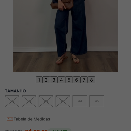
1
2
3
4
5
6
7
8
TAMANHO
36
38
40
42
44
46
Tabela de Medidas