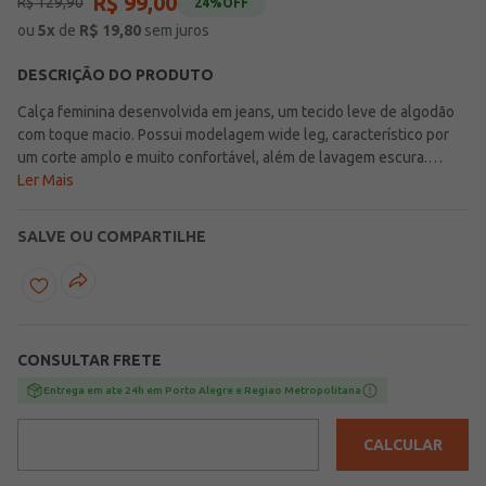
R$
99
,
00
R$
129
,
90
24%
OFF
ou
5
x
de
R$
19,80
sem juros
DESCRIÇÃO DO PRODUTO
Calça feminina desenvolvida em jeans, um tecido leve de algodão
com toque macio. Possui modelagem wide leg, característico por
um corte amplo e muito confortável, além de lavagem escura.
Apresenta cintura alta, cós com passantes para cinto, fechamento
Ler Mais
frontal por botão de casa e zíper, bolsos frontais e posteriores
funcionais, além de barra com acabamento simples. Moderna e
SALVE OU COMPARTILHE
cheia de personalidade, a calça feminina que traz movimento e
estilo ao seu visual!\n\nTecido: Jeans\nModelagem: Wide
leg\nComposição: 100% algodão
CONSULTAR FRETE
Entrega em ate 24h em Porto Alegre e Regiao Metropolitana
CALCULAR