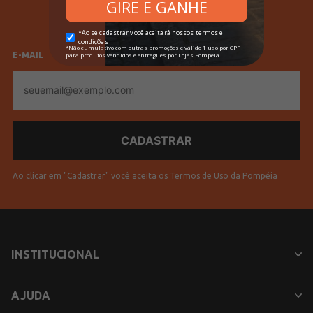
Confecção
Convencional
Feminino
Masculino
Idade
Adulto
E-MAIL
Tecido
Jeans
E-
mail
Cores
Azul
Ao clicar em "Cadastrar" você aceita os
Termos de Uso da Pompéia
INSTITUCIONAL
AJUDA