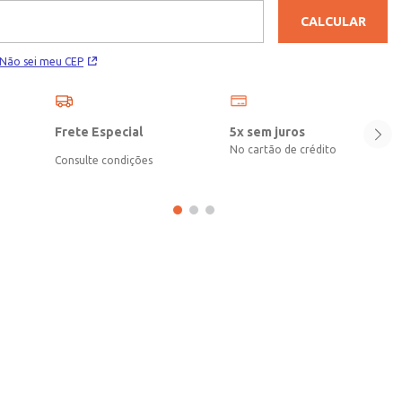
momentos do dia!\n\nTecido: Jeans Estonado\nComposição: 98%
CALCULAR
algodão, 02% elastano
Não sei meu CEP
Frete Especial
5x sem juros
No cartão de crédito
Consulte condições