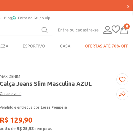
Blog
Entre no Grupo Vip
0
Entre ou cadastre-se
LEZA
ESPORTIVO
CASA
OFERTAS ATÉ 70% OFF
MAX DENIM
Calça Jeans Slim Masculina AZUL
Clique e veja!
Lojas Pompéia
R$
129
,
90
ou
5
x
de
R$
25,98
sem juros