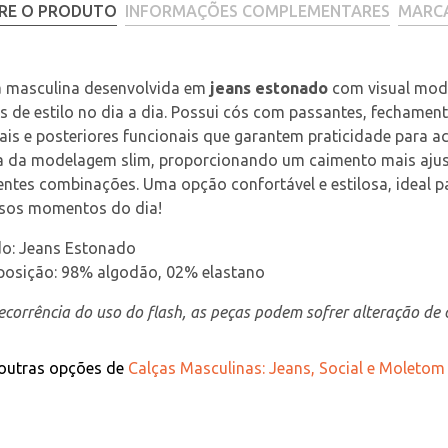
RE O PRODUTO
INFORMAÇÕES COMPLEMENTARES
MARC
a masculina desenvolvida em 
jeans estonado
 com visual mode
s de estilo no dia a dia. Possui cós com passantes, fechament
ais e posteriores funcionais que garantem praticidade para ac
a da modelagem slim, proporcionando um caimento mais ajust
entes combinações. Uma opção confortável e estilosa, ideal p
rsos momentos do dia!
do: Jeans Estonado
osição: 98% algodão, 02% elastano
corrência do uso do flash, as peças podem sofrer alteração de c
 outras opções de
Calças Masculinas: Jeans, Social e Moletom