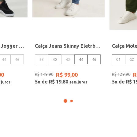
Calça Sarja Cargo Jogger Masculina VERDE CLARO
Calça Jeans Skinny Eletrón Masculina AZUL
44
46
38
40
42
44
46
G1
G2
00
R$
99
,
00
R
R$
149
,
90
R$
129
,
90
5
x de
R$
19
,
80
5
x de
R$
1