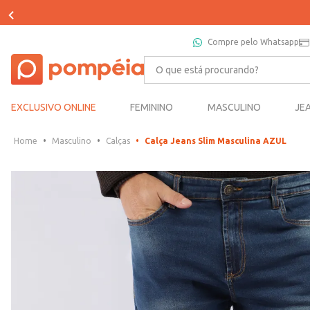
APROVEITE CASHBACK EM SUAS COMPRAS*
Compre pelo Whatsapp
O que está procurando?
EXCLUSIVO ONLINE
FEMININO
MASCULINO
JE
Masculino
Calças
Calça Jeans Slim Masculina AZUL