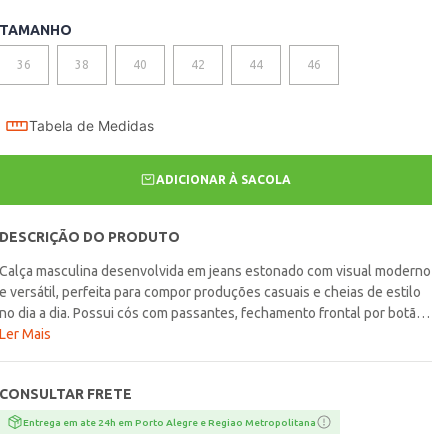
TAMANHO
36
38
40
42
44
46
Tabela de Medidas
ADICIONAR À SACOLA
DESCRIÇÃO DO PRODUTO
Calça masculina desenvolvida em jeans estonado com visual moderno
e versátil, perfeita para compor produções casuais e cheias de estilo
no dia a dia. Possui cós com passantes, fechamento frontal por botão
de casa e zíper, além de bolsos frontais e posteriores funcionais que
Ler Mais
garantem praticidade para acompanhar a rotina com conforto. O
diferencial fica por conta da modelagem slim, proporcionando um
CONSULTAR FRETE
caimento mais ajustado ao corpo e um visual moderno e elegante para
diferentes combinações. Uma opção confortável e estilosa, ideal para
Entrega em ate 24h em Porto Alegre e Regiao Metropolitana
criar looks modernos e cheios de personalidade para diversos