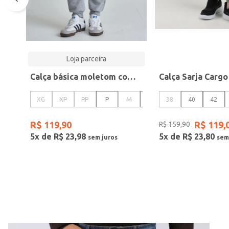
Loja parceira
Calça básica moletom com punho cinza mescla
XG
XP
PP
P
M
G
38
GG
40
42
R$
119
,
90
R$
119
,
R$
159
,
90
5
x de
R$
23
,
98
5
x de
R$
23
,
80