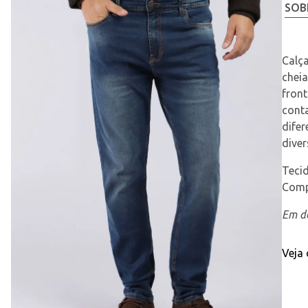
SOB
Calç
cheia
front
cont
difer
dive
Teci
Comp
Em de
Veja