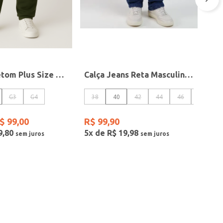
Calça Moletom Plus Size Masculina VERDE
Calça Jeans Reta Masculina AZUL
G3
G4
38
40
42
44
46
48
$
99
,
00
R$
99
,
90
9
,
80
5
x de
R$
19
,
98