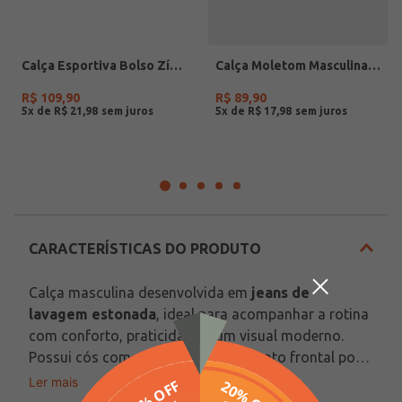
Calça Esportiva Bolso Zíper Masculina PRETO
Calça Moletom Masculina MARINHO
R$
109
,
90
R$
89
,
90
5
x de
R$
21
,
98
5
x de
R$
17
,
98
CARACTERÍSTICAS DO PRODUTO
Calça masculina desenvolvida em 
jeans de 
lavagem estonada
, ideal para acompanhar a rotina 
com conforto, praticidade e um visual moderno. 
Possui cós com passantes, fechamento frontal por 
zíper e botão de casa, acabamentos simples e 
Ler mais
Tecido: Jeans de lavagem estonada
modelagem slim com bolsos frontais e bolsos 