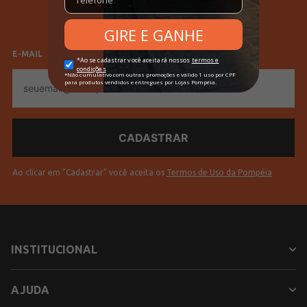
Feminino
Masculino
Tecido
Jeans
Cores
Azul
E-MAIL
E-
mail
Ao clicar em "Cadastrar" você aceita os
Termos de Uso da Pompéia
INSTITUCIONAL
AJUDA