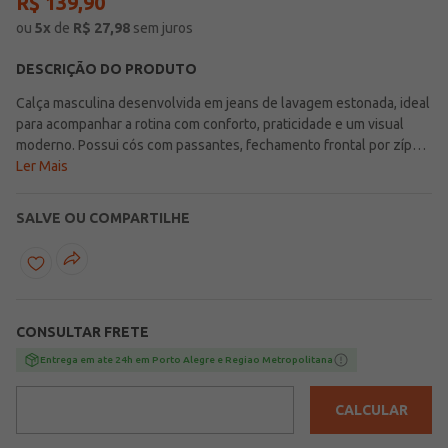
R$
139
,
90
ou
5
x
de
R$
27,98
sem juros
DESCRIÇÃO DO PRODUTO
Calça masculina desenvolvida em jeans de lavagem estonada, ideal
para acompanhar a rotina com conforto, praticidade e um visual
moderno. Possui cós com passantes, fechamento frontal por zíper
e botão de casa, acabamentos simples e modelagem slim com
Ler Mais
bolsos frontais e bolsos posteriores funcionais, reunindo detalhes
que favorecem o vestir e trazem mais versatilidade para o dia a dia.
SALVE OU COMPARTILHE
Seu caimento ajustado valoriza a silhueta de forma equilibrada,
tornando a peça uma ótima escolha para compor produções
casuais com estilo e personalidade. Uma opção versátil para
renovar o visual com conforto e um toque atual!\n\nTecido: Jeans
de lavagem estonada\nComposição: 98% algodão, 02% elastano
CONSULTAR FRETE
Entrega em ate 24h em Porto Alegre e Regiao Metropolitana
CALCULAR