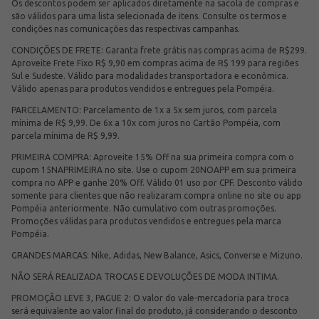
Os descontos podem ser aplicados diretamente na sacola de compras e
são válidos para uma lista selecionada de itens. Consulte os termos e
condições nas comunicações das respectivas campanhas.
CONDIÇÕES DE FRETE: Garanta frete grátis nas compras acima de R$299.
Aproveite Frete Fixo R$ 9,90 em compras acima de R$ 199 para regiões
Sul e Sudeste. Válido para modalidades transportadora e econômica.
Válido apenas para produtos vendidos e entregues pela Pompéia.
PARCELAMENTO: Parcelamento de 1x a 5x sem juros, com parcela
mínima de R$ 9,99. De 6x a 10x com juros no Cartão Pompéia, com
parcela mínima de R$ 9,99.
PRIMEIRA COMPRA: Aproveite 15% Off na sua primeira compra com o
cupom 15NAPRIMEIRA no site. Use o cupom 20NOAPP em sua primeira
compra no APP e ganhe 20% Off. Válido 01 uso por CPF. Desconto válido
somente para clientes que não realizaram compra online no site ou app
Pompéia anteriormente. Não cumulativo com outras promoções.
Promoções válidas para produtos vendidos e entregues pela marca
Pompéia.
GRANDES MARCAS: Nike, Adidas, New Balance, Asics, Converse e Mizuno.
NÃO SERÁ REALIZADA TROCAS E DEVOLUÇÕES DE MODA INTIMA.
PROMOÇÃO LEVE 3, PAGUE 2: O valor do vale-mercadoria para troca
será equivalente ao valor final do produto, já considerando o desconto