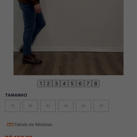
1
2
3
4
5
6
7
8
TAMANHO
38
40
42
44
46
48
Tabela de Medidas