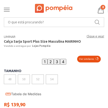
0
O que está procurando?
Clique e veja!
LIMINAR
Calça Sarja Sport Plus Size Masculina MARINHO
Lojas Pompéia
Ver similares
1
2
3
4
TAMANHO
48
50
52
54
Tabela de Medidas
R$
139
,
90