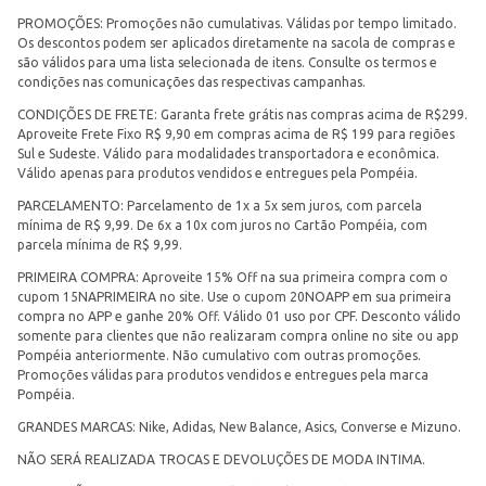
PROMOÇÕES: Promoções não cumulativas. Válidas por tempo limitado.
Os descontos podem ser aplicados diretamente na sacola de compras e
são válidos para uma lista selecionada de itens. Consulte os termos e
condições nas comunicações das respectivas campanhas.
CONDIÇÕES DE FRETE: Garanta frete grátis nas compras acima de R$299.
Aproveite Frete Fixo R$ 9,90 em compras acima de R$ 199 para regiões
Sul e Sudeste. Válido para modalidades transportadora e econômica.
Válido apenas para produtos vendidos e entregues pela Pompéia.
PARCELAMENTO: Parcelamento de 1x a 5x sem juros, com parcela
mínima de R$ 9,99. De 6x a 10x com juros no Cartão Pompéia, com
parcela mínima de R$ 9,99.
PRIMEIRA COMPRA: Aproveite 15% Off na sua primeira compra com o
cupom 15NAPRIMEIRA no site. Use o cupom 20NOAPP em sua primeira
compra no APP e ganhe 20% Off. Válido 01 uso por CPF. Desconto válido
somente para clientes que não realizaram compra online no site ou app
Pompéia anteriormente. Não cumulativo com outras promoções.
Promoções válidas para produtos vendidos e entregues pela marca
Pompéia.
GRANDES MARCAS: Nike, Adidas, New Balance, Asics, Converse e Mizuno.
NÃO SERÁ REALIZADA TROCAS E DEVOLUÇÕES DE MODA INTIMA.