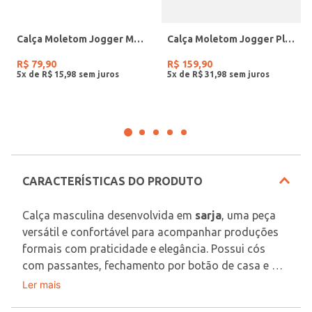
Calça Moletom Jogger Masculina MARINHO
Calça Moletom Jogger Plus Size Masculina PRETO
R$
79
,
90
R$
159
,
90
5
x de
R$
15
,
98
5
x de
R$
31
,
98
CARACTERÍSTICAS DO PRODUTO
Calça masculina desenvolvida em 
sarja
, uma peça 
versátil e confortável para acompanhar produções 
formais com praticidade e elegância. Possui cós 
com passantes, fechamento por botão de casa e 
zíper, bolsos faca frontais e bolsos embutidos 
Ler mais
Tecido: Sarja
posteriores funcionais, além de acabamentos 
Composição: 74% algodão, 24% poliéster, 02% 