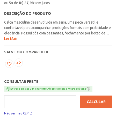
ou
5
x
de
R$
27,98
sem juros
DESCRIÇÃO DO PRODUTO
Calça masculina desenvolvida em sarja, uma peça versátil e
confortável para acompanhar produções formais com praticidade e
elegância. Possui cós com passantes, fechamento por botão de
casa e zíper, bolsos faca frontais e bolsos embutidos posteriores
Ler Mais
funcionais, além de acabamentos simples que reforçam o visual
alinhado da peça. A modelagem sport comfort traz um caimento
SALVE OU COMPARTILHE
moderno, unindo elementos da alfaiataria ao conforto necessário
para diferentes momentos da rotina. Uma escolha certeira para
compor combinações formais com sofisticação e muito bem-
estar!\n\nTecido: Sarja\nComposição: 74% algodão, 24% poliéster,
02% elastano
CONSULTAR FRETE
Entrega em ate 24h em Porto Alegre e Regiao Metropolitana
CALCULAR
Não sei meu CEP