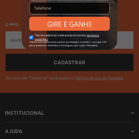
Feminino
Masculino
Tecido
Jeans
Cores
Azul
E-MAIL
E-
mail
Ao clicar em "Cadastrar" você aceita os
Termos de Uso da Pompéia
INSTITUCIONAL
AJUDA