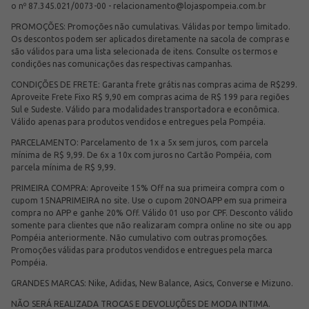
o nº 87.345.021/0073-00 -
relacionamento@lojaspompeia.com.br
PROMOÇÕES: Promoções não cumulativas. Válidas por tempo limitado.
Os descontos podem ser aplicados diretamente na sacola de compras e
são válidos para uma lista selecionada de itens. Consulte os termos e
condições nas comunicações das respectivas campanhas.
CONDIÇÕES DE FRETE: Garanta frete grátis nas compras acima de R$299.
Aproveite Frete Fixo R$ 9,90 em compras acima de R$ 199 para regiões
Sul e Sudeste. Válido para modalidades transportadora e econômica.
Válido apenas para produtos vendidos e entregues pela Pompéia.
PARCELAMENTO: Parcelamento de 1x a 5x sem juros, com parcela
mínima de R$ 9,99. De 6x a 10x com juros no Cartão Pompéia, com
parcela mínima de R$ 9,99.
PRIMEIRA COMPRA: Aproveite 15% Off na sua primeira compra com o
cupom 15NAPRIMEIRA no site. Use o cupom 20NOAPP em sua primeira
compra no APP e ganhe 20% Off. Válido 01 uso por CPF. Desconto válido
somente para clientes que não realizaram compra online no site ou app
Pompéia anteriormente. Não cumulativo com outras promoções.
Promoções válidas para produtos vendidos e entregues pela marca
Pompéia.
GRANDES MARCAS: Nike, Adidas, New Balance, Asics, Converse e Mizuno.
NÃO SERÁ REALIZADA TROCAS E DEVOLUÇÕES DE MODA INTIMA.