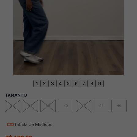
1
2
3
4
5
6
7
8
9
TAMANHO
34
36
38
40
42
44
46
Tabela de Medidas