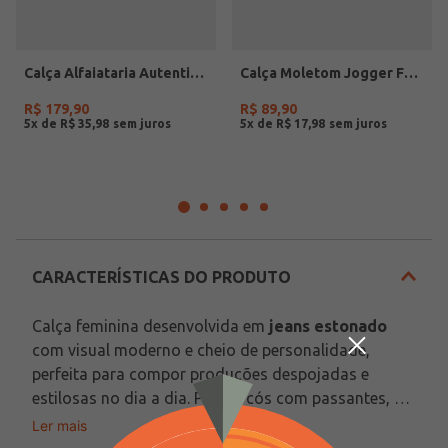
Calça Alfaiataria Autentique Plus Size Feminina CINZA
Calça Moletom Jogger Feminina TELHA
R$
179
,
90
R$
89
,
90
5
x de
R$
35
,
98
5
x de
R$
17
,
98
CARACTERÍSTICAS DO PRODUTO
Calça feminina desenvolvida em 
jeans estonado
com visual moderno e cheio de personalidade, 
perfeita para compor produções despojadas e 
estilosas no dia a dia. Possui cós com passantes, 
cintura alta, fechamento frontal por zíper e botão 
Ler mais
Tecido: Jeans Estonado
de casa que garantem praticidade e um ajuste 