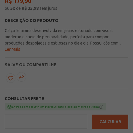
R$
179
,
90
ou
5
x
de
R$
35,98
sem juros
DESCRIÇÃO DO PRODUTO
Calça feminina desenvolvida em jeans estonado com visual
moderno e cheio de personalidade, perfeita para compor
produções despojadas e estilosas no dia a dia. Possui cós com
passantes, cintura alta, fechamento frontal por zíper e botão de
Ler Mais
casa que garantem praticidade e um ajuste confortável ao corpo.
Sua modelagem baggy proporciona um caimento amplo e
SALVE OU COMPARTILHE
confortável, trazendo um toque urbano e contemporâneo para
diferentes combinações. Conta ainda com bolsos frontais e
posteriores funcionais que adicionam funcionalidade à peça sem
abrir mão do estilo. O diferencial fica por conta do lenço em tecido
plano estampado que acompanha a peça para amarrar na cintura,
CONSULTAR FRETE
adicionando charme e um toque fashion ao visual. Uma opção
confortável e estilosa, ideal para criar looks modernos e cheios de
Entrega em ate 24h em Porto Alegre e Regiao Metropolitana
atitude para a rotina!\n\nTecido: Jeans Estonado\nComposição:
100% algodão
CALCULAR