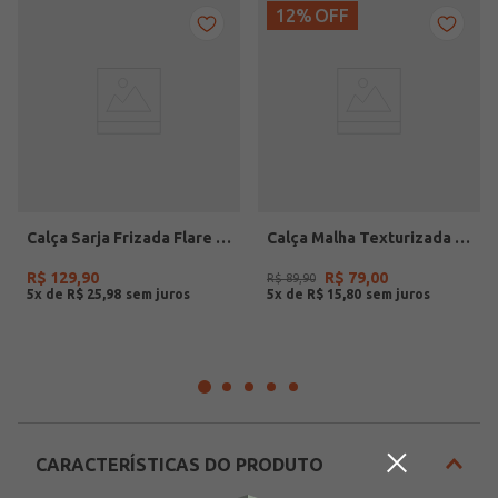
12%
OFF
Calça Sarja Frizada Flare Com Cinto Feminina BORDO
Calça Malha Texturizada Flare Feminina VINHO
R$
129
,
90
R$
79
,
00
R$
89
,
90
5
x de
R$
25
,
98
5
x de
R$
15
,
80
CARACTERÍSTICAS DO PRODUTO