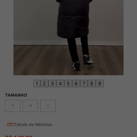
1
2
3
4
5
6
7
8
9
TAMANHO
P
M
G
Tabela de Medidas