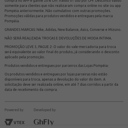
compra no APP e ganhe 20% Off. Válido 01 uso por CPF. Desconto válido
somente para clientes que não realizaram compra online no site ou app
Pompéia anteriormente. Não cumulativo com outras promoções.
Promoções válidas para produtos vendidos e entregues pela marca
Pompéia.
GRANDES MARCAS: Nike, Adidas, New Balance, Asics, Converse e Mizuno.
NÃO SERÁ REALIZADA TROCAS E DEVOLUÇÕES DE MODA INTIMA.
PROMOÇÃO LEVE 3, PAGUE 2: O valor do vale-mercadoria para troca
será equivalente ao valor final do produto, já considerando o desconto
aplicado pela promoção.
Produtos vendidos e entregues por parceiros das Lojas Pompéia:
Os produtos vendidos e entregues por lojas parceiras não estão
disponíveis para troca, apenas a devolução do valor do item. A
solicitação deve ser realizada online, em até 7 dias corridos a partir da
data de recebimento da compra.
Powered by
Developed by