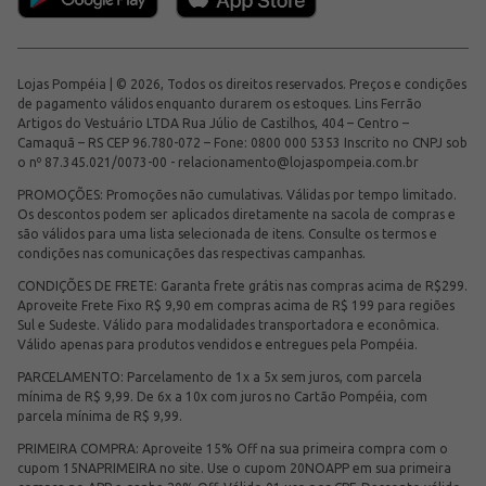
Lojas Pompéia | © 2026, Todos os direitos reservados. Preços e condições
de pagamento válidos enquanto durarem os estoques. Lins Ferrão
Artigos do Vestuário LTDA Rua Júlio de Castilhos, 404 – Centro –
Camaquã – RS CEP 96.780-072 – Fone: 0800 000 5353 Inscrito no CNPJ sob
o nº 87.345.021/0073-00 -
relacionamento@lojaspompeia.com.br
PROMOÇÕES: Promoções não cumulativas. Válidas por tempo limitado.
Os descontos podem ser aplicados diretamente na sacola de compras e
são válidos para uma lista selecionada de itens. Consulte os termos e
condições nas comunicações das respectivas campanhas.
CONDIÇÕES DE FRETE: Garanta frete grátis nas compras acima de R$299.
Aproveite Frete Fixo R$ 9,90 em compras acima de R$ 199 para regiões
Sul e Sudeste. Válido para modalidades transportadora e econômica.
Válido apenas para produtos vendidos e entregues pela Pompéia.
PARCELAMENTO: Parcelamento de 1x a 5x sem juros, com parcela
mínima de R$ 9,99. De 6x a 10x com juros no Cartão Pompéia, com
parcela mínima de R$ 9,99.
PRIMEIRA COMPRA: Aproveite 15% Off na sua primeira compra com o
cupom 15NAPRIMEIRA no site. Use o cupom 20NOAPP em sua primeira