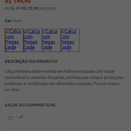
R$
149
,
90
ou
5
x
de
R$
29,98
sem juros
Cor
Preto
DESCRIÇÃO DO PRODUTO
Calça feminina desenvolvida em malha encorpada com toque
confortável e caimento elegante, perfeita para compor produções
modernas e sofisticadas em diferentes ocasiões. Possui cintura
alta e modelagem com caimento ajustado que valoriza a silhueta
Ler Mais
com muito estilo, além de cós elástico que proporciona praticidade
e conforto durante o uso. Apresenta bolsos decorativos frontais e
SALVE OU COMPARTILHE
pregas frontais que adicionam um toque refinado e
contemporâneo ao visual. Uma peça versátil e elegante, ideal para
criar looks cheios de personalidade e conforto no dia a dia ou em
momentos especiais!\n\nTecido: Malha encorpada\nComposição: