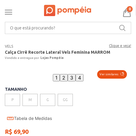
0
O que está procurando?
Clique e veja!
VELS
Calça Cirrê Recorte Lateral Vels Feminina MARROM
Lojas Pompéia
Ver similares
1
2
3
4
TAMANHO
P
M
G
GG
Tabela de Medidas
R$
69
,
90