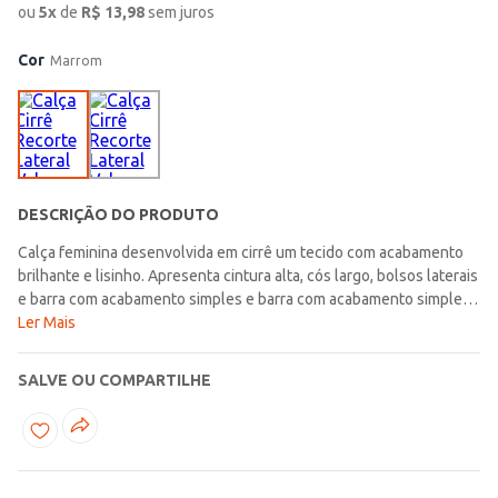
ou
5
x
de
R$
13,98
sem juros
Cor
Marrom
DESCRIÇÃO DO PRODUTO
Calça feminina desenvolvida em cirrê um tecido com acabamento
brilhante e lisinho. Apresenta cintura alta, cós largo, bolsos laterais
e barra com acabamento simples e barra com acabamento simples.
Uma peça que vai garantir looks modernos, com um toque de
Ler Mais
sofisticação!\n\nTecido: Cirrê\nComposição: 92% poliéster, 08%
elastano
SALVE OU COMPARTILHE