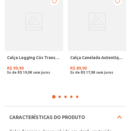
Calça Legging Cós Transpassado Feminina MARINHO
Calça Canelada Autentique Feminina VERDE
R$
99
,
90
R$
89
,
90
5
x de
R$
19
,
98
5
x de
R$
17
,
98
CARACTERÍSTICAS DO PRODUTO