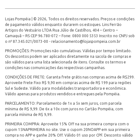
Lojas Pompéia | © 2026, Todos os direitos reservados. Preços e condições
de pagamento válidos enquanto durarem os estoques. Lins Ferrão
Artigos do Vestuário LTDA Rua Júlio de Castilhos, 404 – Centro –
Camaquã – RS CEP 96.780-072 – Fone: 0800 000 5353 Inscrito no CNPJ sob
o nº 87.345.021/0073-00 -
relacionamento@lojaspompeia.com.br
PROMOÇÕES: Promoções não cumulativas. Válidas por tempo limitado.
Os descontos podem ser aplicados diretamente na sacola de compras e
são válidos para uma lista selecionada de itens. Consulte os termos e
condições nas comunicações das respectivas campanhas.
CONDIÇÕES DE FRETE: Garanta frete grátis nas compras acima de R$299.
Aproveite Frete Fixo R$ 9,90 em compras acima de R$ 199 para regiões
Sul e Sudeste. Válido para modalidades transportadora e econômica.
Válido apenas para produtos vendidos e entregues pela Pompéia.
PARCELAMENTO: Parcelamento de 1x a 5x sem juros, com parcela
mínima de R$ 9,99. De 6x a 10x com juros no Cartão Pompéia, com
parcela mínima de R$ 9,99.
PRIMEIRA COMPRA: Aproveite 15% Off na sua primeira compra com o
cupom 15NAPRIMEIRA no site. Use o cupom 20NOAPP em sua primeira
compra no APP e ganhe 20% Off. Válido 01 uso por CPF. Desconto válido