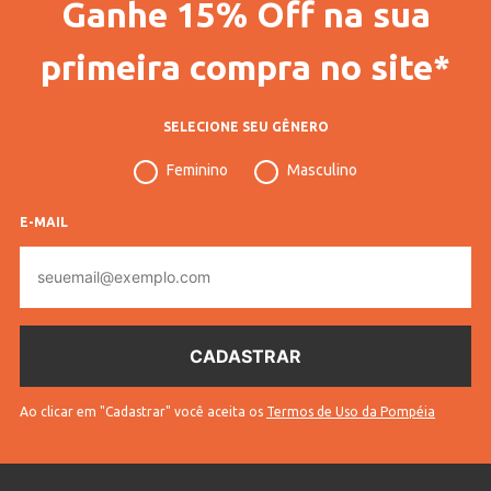
Ganhe 15% Off na sua
Código Completo
10102905891102
Gênero
Feminino
primeira compra no site*
Confecção
Convencional
SELECIONE SEU GÊNERO
Idade
Adulto
Feminino
Masculino
Tecido
Cirrê
Cores
Marrom
E-MAIL
E-
mail
Ao clicar em "Cadastrar" você aceita os
Termos de Uso da Pompéia