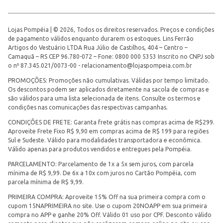
Lojas Pompéia | © 2026, Todos os direitos reservados. Preços e condições
de pagamento válidos enquanto durarem os estoques. Lins Ferrão
Artigos do Vestuário LTDA Rua Júlio de Castilhos, 404 – Centro –
Camaquã – RS CEP 96.780-072 – Fone: 0800 000 5353 Inscrito no CNPJ sob
o nº 87.345.021/0073-00 -
relacionamento@lojaspompeia.com.br
PROMOÇÕES: Promoções não cumulativas. Válidas por tempo limitado.
Os descontos podem ser aplicados diretamente na sacola de compras e
são válidos para uma lista selecionada de itens. Consulte os termos e
condições nas comunicações das respectivas campanhas.
CONDIÇÕES DE FRETE: Garanta frete grátis nas compras acima de R$299.
Aproveite Frete Fixo R$ 9,90 em compras acima de R$ 199 para regiões
Sul e Sudeste. Válido para modalidades transportadora e econômica.
Válido apenas para produtos vendidos e entregues pela Pompéia.
PARCELAMENTO: Parcelamento de 1x a 5x sem juros, com parcela
mínima de R$ 9,99. De 6x a 10x com juros no Cartão Pompéia, com
parcela mínima de R$ 9,99.
PRIMEIRA COMPRA: Aproveite 15% Off na sua primeira compra com o
cupom 15NAPRIMEIRA no site. Use o cupom 20NOAPP em sua primeira
compra no APP e ganhe 20% Off. Válido 01 uso por CPF. Desconto válido