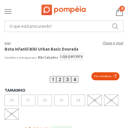
0
O que está procurando?
Clique e veja!
BIBI
Bota Infantil Bibi Urban Basic Dourada
Loja parceira
Bibi Calçados
Ver similares
1
2
3
4
TAMANHO
20
21
22
23
24
25
26
VER MAIS 10
27