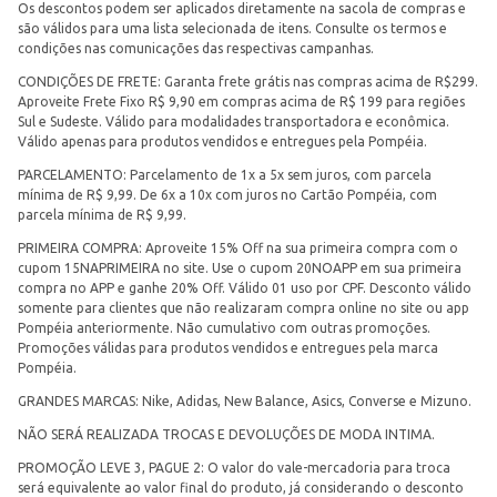
Os descontos podem ser aplicados diretamente na sacola de compras e
são válidos para uma lista selecionada de itens. Consulte os termos e
condições nas comunicações das respectivas campanhas.
CONDIÇÕES DE FRETE: Garanta frete grátis nas compras acima de R$299.
Aproveite Frete Fixo R$ 9,90 em compras acima de R$ 199 para regiões
Sul e Sudeste. Válido para modalidades transportadora e econômica.
Válido apenas para produtos vendidos e entregues pela Pompéia.
PARCELAMENTO: Parcelamento de 1x a 5x sem juros, com parcela
mínima de R$ 9,99. De 6x a 10x com juros no Cartão Pompéia, com
parcela mínima de R$ 9,99.
PRIMEIRA COMPRA: Aproveite 15% Off na sua primeira compra com o
cupom 15NAPRIMEIRA no site. Use o cupom 20NOAPP em sua primeira
compra no APP e ganhe 20% Off. Válido 01 uso por CPF. Desconto válido
somente para clientes que não realizaram compra online no site ou app
Pompéia anteriormente. Não cumulativo com outras promoções.
Promoções válidas para produtos vendidos e entregues pela marca
Pompéia.
GRANDES MARCAS: Nike, Adidas, New Balance, Asics, Converse e Mizuno.
NÃO SERÁ REALIZADA TROCAS E DEVOLUÇÕES DE MODA INTIMA.
PROMOÇÃO LEVE 3, PAGUE 2: O valor do vale-mercadoria para troca
será equivalente ao valor final do produto, já considerando o desconto