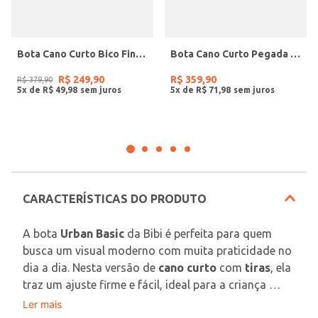
Bota Cano Curto Bico Fino Pegada Feminina PRETO
Bota Cano Curto Pegada Feminina MARROM
R$
249
,
90
R$
359
,
90
R$
379
,
90
5
x de
R$
49
,
98
5
x de
R$
71
,
98
CARACTERÍSTICAS DO PRODUTO
A bota 
Urban Basic
 da Bibi é perfeita para quem 
busca um visual moderno com muita praticidade no 
dia a dia. Nesta versão de 
cano curto
 com 
tiras
, ela 
traz um ajuste firme e fácil, ideal para a criança 
calçar com mais autonomia. O mix de tons 
Ler mais
Por que escolher a Urban Basic com tiras?