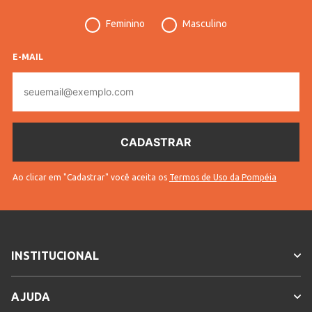
praticidade para calçar rapidinho — com um toque 
fashion que combina com qualquer ocasião!
Feminino
Masculino
Em decorrência do uso do flash, as peças podem 
E-MAIL
sofrer alteração de cor.
E-
mail
Veja outras opções de
Botas Femininas: Modernas e
com Conforto Garantido!
.
INFORMAÇÕES COMPLEMENTARES
Ao clicar em "Cadastrar" você aceita os
Termos de Uso da Pompéia
Vendido Por
Lojas Pompéia
Gênero
Feminina
INSTITUCIONAL
AJUDA