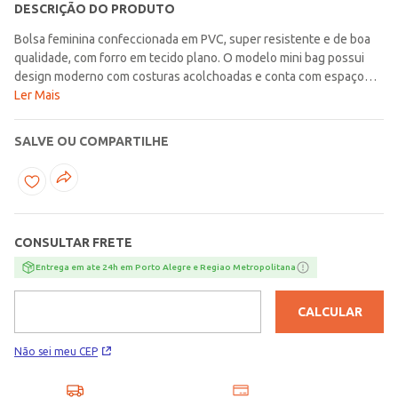
DESCRIÇÃO DO PRODUTO
Bolsa feminina confeccionada em PVC, super resistente e de boa
qualidade, com forro em tecido plano. O modelo mini bag possui
design moderno com costuras acolchoadas e conta com espaço
compacto para você guardar seus principais pertences. Apresenta
Ler Mais
alça de mão e alça transversal, ainda possui aba superior com
fechamento por botão de pressão que garante ainda mais
SALVE OU COMPARTILHE
segurança ao acessório. Conta com bolso interno com fechamento
por zíper, ideal para guardar pequenos objetos. Compacta, leve e
cheia de charme, ela complementa qualquer look com um toque
sofisticado!\n\nMedidas: 20cm de largura | 15cm de altura | 5,5cm
de largura lateral\nMaterial: PVC\nComposição: 100%
CONSULTAR FRETE
PVC\nComposição Forro: 100% poliéster
Entrega em ate 24h em Porto Alegre e Regiao Metropolitana
CALCULAR
Não sei meu CEP