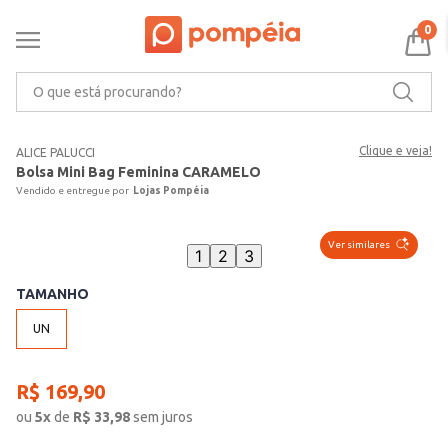
0
O que está procurando?
Clique e veja!
ALICE PALUCCI
Bolsa Mini Bag Feminina CARAMELO
Lojas Pompéia
Ver similares
1
2
3
TAMANHO
UN
R$
169
,
90
ou
5
x
de
R$
33,98
sem juros