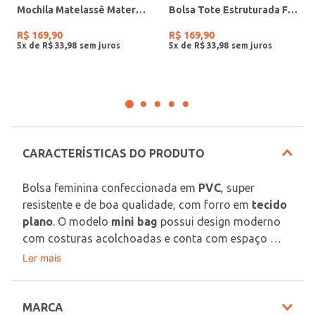
Mochila Matelassê Maternidade Infantil Para Bebê - MARINHO
Bolsa Tote Estruturada Feminina PRETO
R$
169
,
90
R$
169
,
90
5
x de
R$
33
,
98
5
x de
R$
33
,
98
CARACTERÍSTICAS DO PRODUTO
Bolsa feminina confeccionada em 
PVC
, super 
resistente e de boa qualidade, com forro em 
tecido 
plano
. O modelo 
mini bag
 possui design moderno 
com costuras acolchoadas e conta com espaço 
compacto para você guardar seus principais 
Ler mais
Medidas: 20cm de largura | 15cm de altura | 5,5cm 
pertences. Apresenta alça de mão e alça transversal, 
de largura lateral
ainda possui aba superior com fechamento por 
Material: PVC
botão de pressão que garante ainda mais 
MARCA