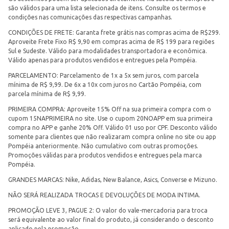
são válidos para uma lista selecionada de itens. Consulte os termos e
condições nas comunicações das respectivas campanhas.
CONDIÇÕES DE FRETE: Garanta frete grátis nas compras acima de R$299.
Aproveite Frete Fixo R$ 9,90 em compras acima de R$ 199 para regiões
Sul e Sudeste. Válido para modalidades transportadora e econômica.
Válido apenas para produtos vendidos e entregues pela Pompéia.
PARCELAMENTO: Parcelamento de 1x a 5x sem juros, com parcela
mínima de R$ 9,99. De 6x a 10x com juros no Cartão Pompéia, com
parcela mínima de R$ 9,99.
PRIMEIRA COMPRA: Aproveite 15% Off na sua primeira compra com o
cupom 15NAPRIMEIRA no site. Use o cupom 20NOAPP em sua primeira
compra no APP e ganhe 20% Off. Válido 01 uso por CPF. Desconto válido
somente para clientes que não realizaram compra online no site ou app
Pompéia anteriormente. Não cumulativo com outras promoções.
Promoções válidas para produtos vendidos e entregues pela marca
Pompéia.
GRANDES MARCAS: Nike, Adidas, New Balance, Asics, Converse e Mizuno.
NÃO SERÁ REALIZADA TROCAS E DEVOLUÇÕES DE MODA INTIMA.
PROMOÇÃO LEVE 3, PAGUE 2: O valor do vale-mercadoria para troca
será equivalente ao valor final do produto, já considerando o desconto
aplicado pela promoção.