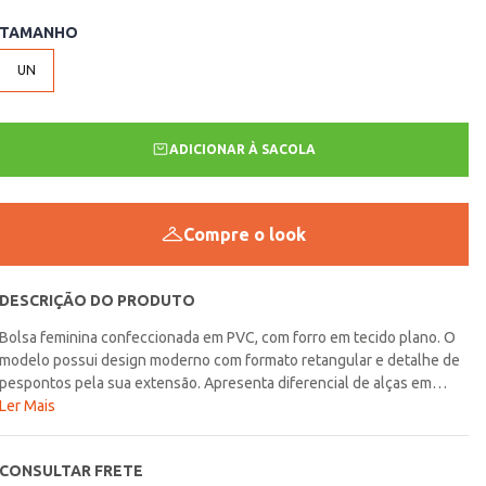
TAMANHO
UN
ADICIONAR À SACOLA
Compre o look
DESCRIÇÃO DO PRODUTO
Bolsa feminina confeccionada em PVC, com forro em tecido plano. O
modelo possui design moderno com formato retangular e detalhe de
pespontos pela sua extensão. Apresenta diferencial de alças em
correntes, que podem ser ajustadas para serem usadas como preferir,
Ler Mais
ainda conta com aba superior com fechamento por botão de pressão
e compartimento interno amplo com fechamento por zíper. Possui
CONSULTAR FRETE
divisória em sua parte interna, ideal para separar os itens. Ideal para