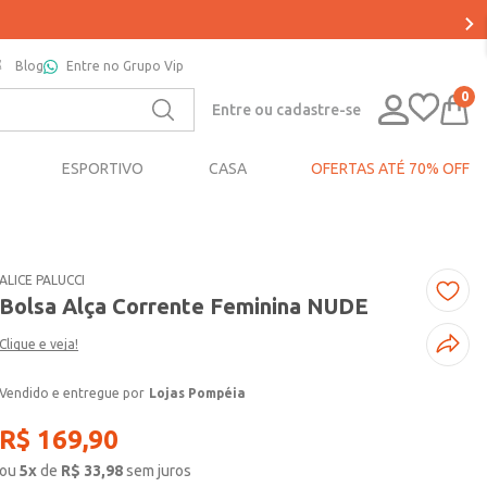
OS*
Blog
Entre no Grupo Vip
0
Entre ou cadastre-se
ESPORTIVO
CASA
OFERTAS ATÉ 70% OFF
ALICE PALUCCI
Bolsa Alça Corrente Feminina NUDE
Clique e veja!
Lojas Pompéia
R$
169
,
90
ou
5
x
de
R$
33,98
sem juros