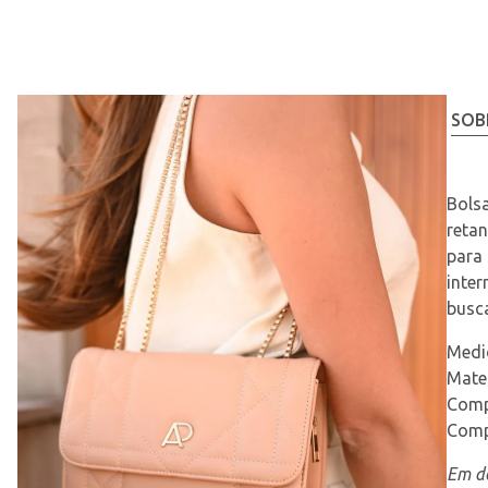
SOB
Bols
retan
para
inter
busca
Medid
Mater
Comp
Comp
Em de