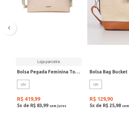
Loja parceira
Bolsa Pegada Feminina Tote em Couro Off White BO210011-03
UN
UN
R$
419
,
99
R$
129
,
90
5
x de
R$
83
,
99
5
x de
R$
25
,
98