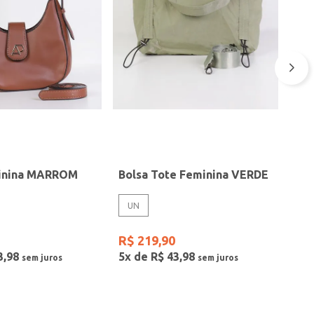
minina MARROM
Bolsa Tote Feminina VERDE
UN
R$
219
,
90
3
,
98
5
x de
R$
43
,
98