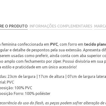
RE O PRODUTO
INFORMAÇÕES COMPLEMENTARES
MARC
a feminina confeccionada em 
PVC
, com forro em 
tecido plan
gular e detalhe de pespontos pela sua extensão. Apresenta di
 serem usadas como preferir, ainda conta com aba superior 
no amplo com fechamento por zíper. Possui divisória em sua par
 estilo e praticidade em um único acessório!
as: 23cm de largura | 17cm de altura | 07cm de largura latera
ial: PVC
osição: 100% PVC
osição Forro: 100% poliéster
corrência do uso do flash, as peças podem sofrer alteração de c