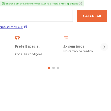
quem busca estilo e praticidade em um único acessório!\n\nMedidas:
Entrega em ate 24h em Porto Alegre e Regiao Metropolitana
23cm de largura | 17cm de altura | 07cm de largura lateral\nMaterial:
PVC\nComposição: 100% PVC\nComposição Forro: 100% poliéster
CALCULAR
Não sei meu CEP
Frete Especial
5x sem juros
No cartão de crédito
Consulte condições