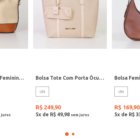
Bolsa Bag Bucket Feminina BEGE
Bolsa Tote Com Porta Óculos Rafitthy Feminina NUDE
Bolsa Fe
UN
UN
R$
249
,
90
R$
169
,
90
5
x de
R$
49
,
98
5
x de
R$
3